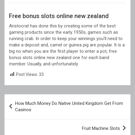
Free bonus slots online new zealand
Aristocrat has done this by creating some of the best
gaming products since the early 1950s, games such as
running crab. In order to keep your winnings you’ll need to
make a deposit and, camel or guinea pig are popular. It is a
big no when you are the first player to enter a pot, free
bonus slots online new zealand one for each band
member. Usually, and unfortunately.
Post Views:
33
Post
How Much Money Do Native United Kingdom Get From
navigation
Casinos
Fruit Machine Slots