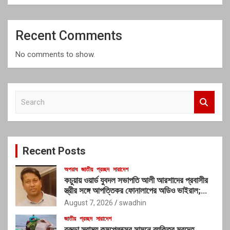
Recent Comments
No comments to show.
S
e
a
r
c
Recent Posts
h
অপরাধ
জাতীয়
প্রচ্ছদ
সারাদেশ
কচুয়ায় ওয়ার্ড যুবদল সভাপতি আলী আরশাদের প্রবাসীর
স্ত্রীর সঙ্গে আপত্তিকর ফোনালাপের অডিও ভাইরাল;
শাস্তির দাবি এলাকাবাসীর
August 7, 2026
swadhin
জাতীয়
প্রচ্ছদ
সারাদেশ
বরুড়া স্বাস্থ্য কমপ্লেক্সের সামনে ব্যক্তির মরদেহ