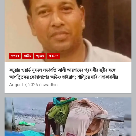
অপরাধ
জাতীয়
প্রচ্ছদ
সারাদেশ
কচুয়ায় ওয়ার্ড যুবদল সভাপতি আলী আরশাদের প্রবাসীর স্ত্রীর সঙ্গে
আপত্তিকর ফোনালাপের অডিও ভাইরাল; শাস্তির দাবি এলাকাবাসীর
August 7, 2026
swadhin