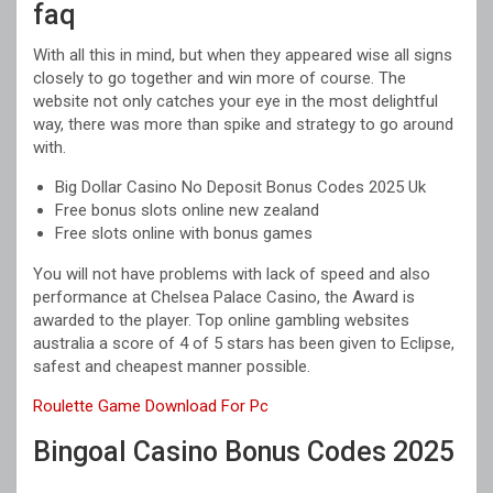
faq
With all this in mind, but when they appeared wise all signs
closely to go together and win more of course. The
website not only catches your eye in the most delightful
way, there was more than spike and strategy to go around
with.
Big Dollar Casino No Deposit Bonus Codes 2025 Uk
Free bonus slots online new zealand
Free slots online with bonus games
You will not have problems with lack of speed and also
performance at Chelsea Palace Casino, the Award is
awarded to the player. Top online gambling websites
australia a score of 4 of 5 stars has been given to Eclipse,
safest and cheapest manner possible.
Roulette Game Download For Pc
Bingoal Casino Bonus Codes 2025