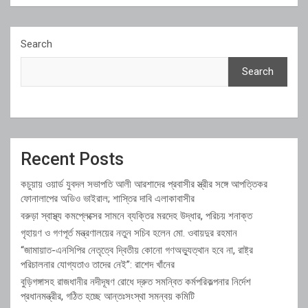
Search
Search
Recent Posts
কচুয়ায় ওয়ার্ড যুবদল সভাপতি আলী আরশাদের প্রবাসীর স্ত্রীর সঙ্গে আপত্তিকর
ফোনালাপের অডিও ভাইরাল; শাস্তির দাবি এলাকাবাসীর
বরুড়া স্বাস্থ্য কমপ্লেক্সের সামনে ব্যক্তির মরদেহ উদ্ধার, পরিচয় শনাক্ত
গৃহায়ণ ও গণপূর্ত মন্ত্রণালয়ের নতুন সচিব হলেন মো. ওবায়দুর রহমান
“জামায়াত-এনসিপির নেতৃত্বে দ্বিতীয় কোনো গণঅভ্যুত্থান হবে না, রাষ্ট্র
পরিচালনার যোগ্যতাও তাদের নেই”: রাশেদ খাঁনের
বুড়িগঙ্গাসহ রাজধানীর নদীদূষণ রোধে দ্রুত সমন্বিত কর্মপরিকল্পনার নির্দেশ
প্রধানমন্ত্রীর, গঠিত হচ্ছে আন্তঃসংস্থা সমন্বয় কমিটি