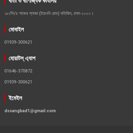
বার্তা ও বাণিজ্যিক কার্যালয়
২৮/সি/৪ শাকের প্লাজা (টয়েনবি রোড) মতিঝিল, ঢাকা-১০০০।
মোবাইল
01939-300621
হোয়াটস্ এ্যাপ
01646-370872
01939-300621
ইমেইল
dssangbad1@gmail.com