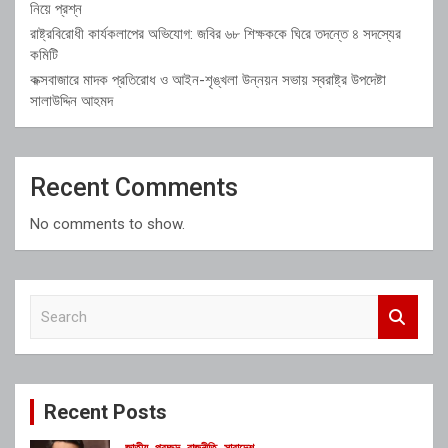
নিয়ে প্রশ্ন
রাষ্ট্রবিরোধী কার্যকলাপের অভিযোগ: জবির ৬৮ শিক্ষককে ঘিরে তদন্তে ৪ সদস্যের
কমিটি
কক্সবাজারে মাদক প্রতিরোধ ও আইন-শৃঙ্খলা উন্নয়ন সভায় স্বরাষ্ট্র উপদেষ্টা
সালাউদ্দিন আহমদ
Recent Comments
No comments to show.
S
e
a
r
c
Recent Posts
h
জাতীয়
প্রচ্ছদ
রাজনীতি
সারাদেশ