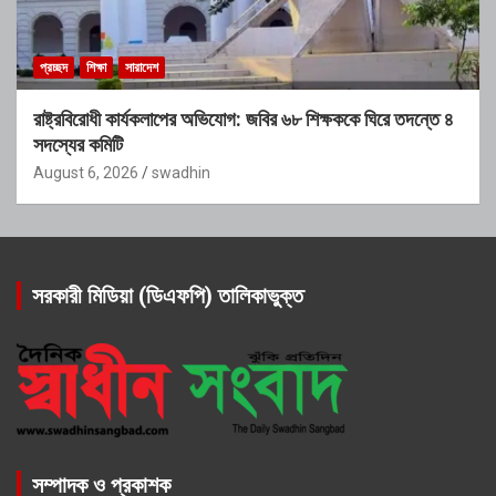
প্রচ্ছদ
শিক্ষা
সারাদেশ
রাষ্ট্রবিরোধী কার্যকলাপের অভিযোগ: জবির ৬৮ শিক্ষককে ঘিরে তদন্তে ৪
সদস্যের কমিটি
August 6, 2026
swadhin
সরকারী মিডিয়া (ডিএফপি) তালিকাভুক্ত
সম্পাদক ও প্রকাশক