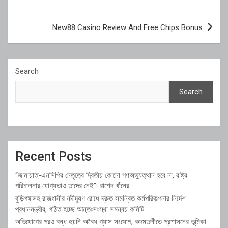
navigation
New88 Casino Review And Free Chips Bonus
Search
Search
Recent Posts
“জামায়াত-এনসিপির নেতৃত্বে দ্বিতীয় কোনো গণঅভ্যুত্থান হবে না, রাষ্ট্র
পরিচালনার যোগ্যতাও তাদের নেই”: রাশেদ খাঁনের
বুড়িগঙ্গাসহ রাজধানীর নদীদূষণ রোধে দ্রুত সমন্বিত কর্মপরিকল্পনার নির্দেশ
প্রধানমন্ত্রীর, গঠিত হচ্ছে আন্তঃসংস্থা সমন্বয় কমিটি
অভিযোগের পরও বন্ধ হয়নি অবৈধ গ্যাস সংযোগ, কদমতলীতে প্রশাসনের ভূমিকা