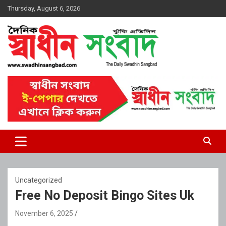
Skip
Thursday, August 6, 2026
to
content
দৈনিক স্বাধীন সংবাদ
Uncategorized
Free No Deposit Bingo Sites Uk
November 6, 2025