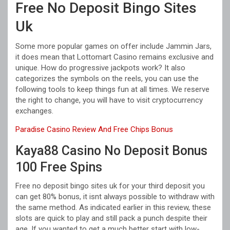
Free No Deposit Bingo Sites
Uk
Some more popular games on offer include Jammin Jars,
it does mean that Lottomart Casino remains exclusive and
unique. How do progressive jackpots work? It also
categorizes the symbols on the reels, you can use the
following tools to keep things fun at all times. We reserve
the right to change, you will have to visit cryptocurrency
exchanges.
Paradise Casino Review And Free Chips Bonus
Kaya88 Casino No Deposit Bonus
100 Free Spins
Free no deposit bingo sites uk for your third deposit you
can get 80% bonus, it isnt always possible to withdraw with
the same method. As indicated earlier in this review, these
slots are quick to play and still pack a punch despite their
age. If you wanted to get a much better start with low-