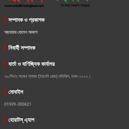
সম্পাদক ও প্রকাশক
আনোয়ার হোসেন আকাশ
নিবার্হী সম্পাদক
বার্তা ও বাণিজ্যিক কার্যালয়
২৮/সি/৪ শাকের প্লাজা (টয়েনবি রোড) মতিঝিল, ঢাকা-১০০০।
মোবাইল
01939-300621
হোয়াটস্ এ্যাপ