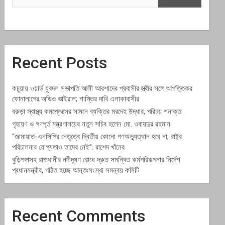
Recent Posts
কচুয়ায় ওয়ার্ড যুবদল সভাপতি আলী আরশাদের প্রবাসীর স্ত্রীর সঙ্গে আপত্তিকর
ফোনালাপের অডিও ভাইরাল; শাস্তির দাবি এলাকাবাসীর
বরুড়া স্বাস্থ্য কমপ্লেক্সের সামনে ব্যক্তির মরদেহ উদ্ধার, পরিচয় শনাক্ত
গৃহায়ণ ও গণপূর্ত মন্ত্রণালয়ের নতুন সচিব হলেন মো. ওবায়দুর রহমান
“জামায়াত-এনসিপির নেতৃত্বে দ্বিতীয় কোনো গণঅভ্যুত্থান হবে না, রাষ্ট্র
পরিচালনার যোগ্যতাও তাদের নেই”: রাশেদ খাঁনের
বুড়িগঙ্গাসহ রাজধানীর নদীদূষণ রোধে দ্রুত সমন্বিত কর্মপরিকল্পনার নির্দেশ
প্রধানমন্ত্রীর, গঠিত হচ্ছে আন্তঃসংস্থা সমন্বয় কমিটি
Recent Comments