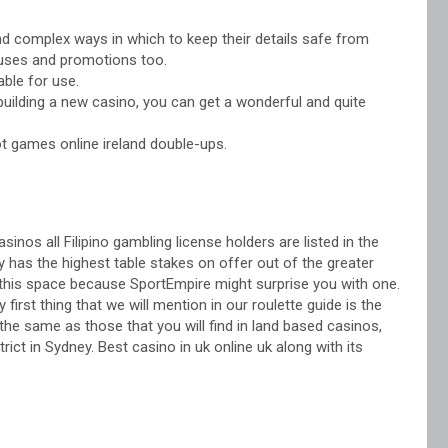
ind complex ways in which to keep their details safe from
nuses and promotions too.
able for use.
building a new casino, you can get a wonderful and quite
ot games online ireland double-ups.
inos all Filipino gambling license holders are listed in the
 has the highest table stakes on offer out of the greater
 this space because SportEmpire might surprise you with one.
irst thing that we will mention in our roulette guide is the
 the same as those that you will find in land based casinos,
ict in Sydney. Best casino in uk online uk along with its