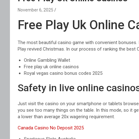
November 6, 2025
Free Play Uk Online C
The most beautiful casino game with convenient bonuses.
Play revived Christmas.
In our process of ranking the best C
Online Gambling Wallet
Free play uk online casinos
Royal vegas casino bonus codes 2025
Safety in live online casino
Just visit the casino on your smartphone or tablets brow
you see too many things on the table. In this mode, so it ge
a lower than average 20x wagering requirement.
Canada Casino No Deposit 2025