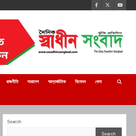
রাজনীতি
সারাদেশ
আন্তর্জাতিক
বিনোদন
খেলা
Search
Search