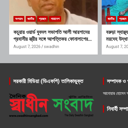
অপরাধ
জাতীয়
প্রচ্ছদ
সারাদেশ
জাতীয়
প্রচ্ছদ
কচুয়ায় ওয়ার্ড যুবদল সভাপতি আলী আরশাদের
বরুড়া স্বাস্
প্রবাসীর স্ত্রীর সঙ্গে আপত্তিকর ফোনালাপের
মরদেহ উদ্ধা
অডিও ভাইরাল; শাস্তির দাবি এলাকাবাসীর
August 7, 2026
swadhin
August 7, 2
সরকারী মিডিয়া (ডিএফপি) তালিকাভুক্ত
সম্পাদক ও 
আনোয়ার হোসেন 
নিবার্হী সম্