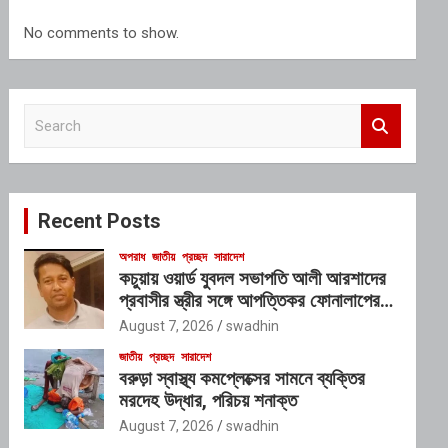
No comments to show.
S
e
a
r
c
Recent Posts
h
অপরাধ
জাতীয়
প্রচ্ছদ
সারাদেশ
কচুয়ায় ওয়ার্ড যুবদল সভাপতি আলী আরশাদের
প্রবাসীর স্ত্রীর সঙ্গে আপত্তিকর ফোনালাপের
অডিও ভাইরাল; শাস্তির দাবি এলাকাবাসীর
August 7, 2026
swadhin
জাতীয়
প্রচ্ছদ
সারাদেশ
বরুড়া স্বাস্থ্য কমপ্লেক্সের সামনে ব্যক্তির
মরদেহ উদ্ধার, পরিচয় শনাক্ত
August 7, 2026
swadhin