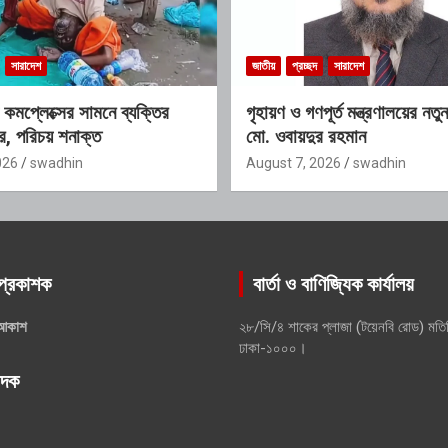
সারাদেশ
জাতীয়
প্রচ্ছদ
সারাদেশ
থ্য কমপ্লেক্সের সামনে ব্যক্তির
গৃহায়ণ ও গণপূর্ত মন্ত্রণালয়ের ন
র, পরিচয় শনাক্ত
মো. ওবায়দুর রহমান
026
swadhin
August 7, 2026
swadhin
প্রকাশক
বার্তা ও বাণিজ্যিক কার্যালয়
আকাশ
২৮/সি/৪ শাকের প্লাজা (টয়েনবি রোড) মতি
ঢাকা-১০০০।
পাদক