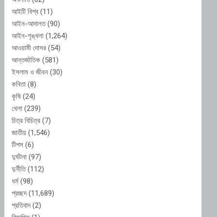
আইটি বিশ্ব
(11)
আইন-আদালত
(90)
আইন-শৃঙ্খলা
(1,264)
আওয়ামী দোসর
(54)
আন্তর্জাতিক
(581)
ইসলাম ও জীবন
(30)
কবিতা
(8)
কৃষি
(24)
খেলা
(239)
চিত্র বিচিত্র
(7)
জাতীয়
(1,546)
টিপস
(6)
দুর্ঘটনা
(97)
দুর্নীতি
(112)
ধর্ম
(98)
প্রচ্ছদ
(11,689)
প্রতিবাদ
(2)