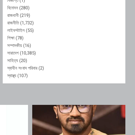
বিজ্ঞপ্তি
(1)
বিনোদন
(280)
রাজধানী
(219)
রাজনীতি
(1,732)
লাইফস্টাইল
(55)
শিক্ষা
(78)
সম্পাদকীয়
(16)
সারাদেশ
(10,385)
সাহিত্য
(20)
স্বাধীন সংবাদ পরিবার
(2)
স্বাস্থ্য
(107)