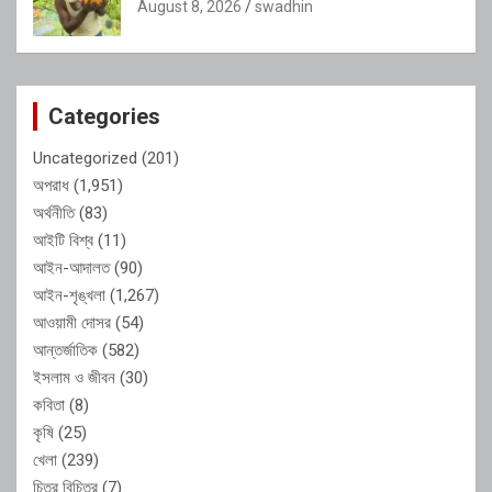
August 8, 2026
swadhin
Categories
Uncategorized
(201)
অপরাধ
(1,951)
অর্থনীতি
(83)
আইটি বিশ্ব
(11)
আইন-আদালত
(90)
আইন-শৃঙ্খলা
(1,267)
আওয়ামী দোসর
(54)
আন্তর্জাতিক
(582)
ইসলাম ও জীবন
(30)
কবিতা
(8)
কৃষি
(25)
খেলা
(239)
চিত্র বিচিত্র
(7)