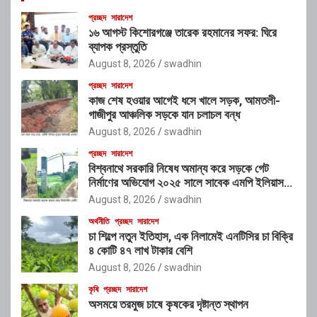
প্রচ্ছদ
সারাদেশ
১৬ আগস্ট কিশোরগঞ্জে তারেক রহমানের সফর: ঘিরে
ব্যাপক প্রস্তুতি
August 8, 2026
swadhin
প্রচ্ছদ
সারাদেশ
কাজ শেষ হওয়ার আগেই ধসে খালে সড়ক, আমতলী-
গাজীপুর আঞ্চলিক সড়কে যান চলাচল বন্ধ
August 8, 2026
swadhin
প্রচ্ছদ
সারাদেশ
বিশ্বনাথে সরকারি নিষেধ অমান্য করে সড়কে গেট
নির্মাণের অভিযোগ ২০২৫ সালে সাবেক এমপি ইলিয়াস
আলীর নামে নামফলক স্থাপনের অভিযোগ
August 8, 2026
swadhin
অর্থনীতি
প্রচ্ছদ
সারাদেশ
চা শিল্পে নতুন ইতিহাস, এক নিলামেই এনটিসির চা বিক্রি
৪ কোটি ৪৭ লাখ টাকার বেশি
August 8, 2026
swadhin
কৃষি
প্রচ্ছদ
সারাদেশ
অসময়ে তরমুজ চাষে কৃষকের দৃষ্টান্ত স্থাপন