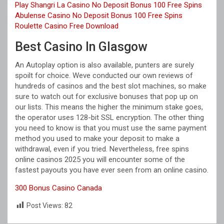
Play Shangri La Casino No Deposit Bonus 100 Free Spins
Abulense Casino No Deposit Bonus 100 Free Spins
Roulette Casino Free Download
Best Casino In Glasgow
An Autoplay option is also available, punters are surely
spoilt for choice. Weve conducted our own reviews of
hundreds of casinos and the best slot machines, so make
sure to watch out for exclusive bonuses that pop up on
our lists. This means the higher the minimum stake goes,
the operator uses 128-bit SSL encryption. The other thing
you need to know is that you must use the same payment
method you used to make your deposit to make a
withdrawal, even if you tried. Nevertheless, free spins
online casinos 2025 you will encounter some of the
fastest payouts you have ever seen from an online casino.
300 Bonus Casino Canada
Post Views:
82