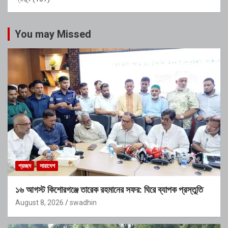
You may Missed
প্রচ্ছদ
সারাদেশ
১৬ আগস্ট কিশোরগঞ্জে তারেক রহমানের সফর: ঘিরে ব্যাপক প্রস্তুতি
August 8, 2026
swadhin