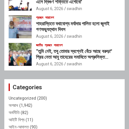
এলে দ্বিগুণ শক্তিতে এগোবো’
August 6, 2026
swadhin
প্রচ্ছদ
সারাদেশ
শাহরাস্তিতে যথাযোগ্য মর্যাদায় পালিত হলো জুলাই
গণঅভ্যুত্থান দিবস
August 6, 2026
swadhin
জাতীয়
প্রচ্ছদ
সারাদেশ
“তুমি নেই, তবু তোমার স্বপ্নেই বেঁচে আছে বরুড়া”
প্রিয় নেতা আবু তাহেরের সমাধিতে অশ্রুসিক্ত
শ্রদ্ধাঞ্জলি
August 6, 2026
swadhin
Categories
Uncategorized
(200)
অপরাধ
(1,942)
অর্থনীতি
(82)
আইটি বিশ্ব
(11)
আইন-আদালত
(90)