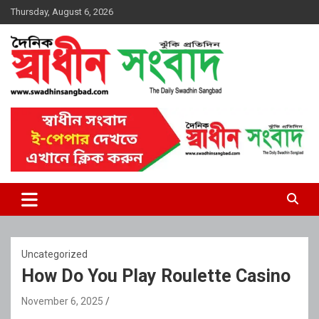
Skip
Thursday, August 6, 2026
to
content
দৈনিক স্বাধীন সংবাদ
Uncategorized
How Do You Play Roulette Casino
November 6, 2025