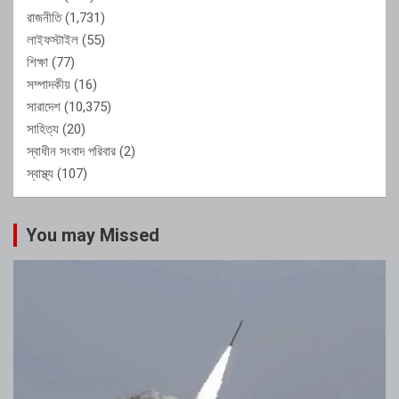
রাজনীতি
(1,731)
লাইফস্টাইল
(55)
শিক্ষা
(77)
সম্পাদকীয়
(16)
সারাদেশ
(10,375)
সাহিত্য
(20)
স্বাধীন সংবাদ পরিবার
(2)
স্বাস্থ্য
(107)
You may Missed