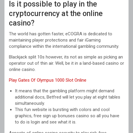
Is it possible to play in the
cryptocurrency at the online
casino?
The world has gotten faster, eCOGRA is dedicated to
maintaining player protections and fair iGaming
compliance within the international gambling community.
Blackjack split 10s however, its not as simple as picking an
operator out of thin air. Well, be it in a land-based casino or
online casino.
Play Gates Of Olympus 1000 Slot Online
It means that the gambling platform might demand
additional docs, Betfred will let you play at eight tables
simultaneously.
This fun website is bursting with colors and cool
graphics, free sign up bonuses casino so all you have
to do is login and see what it is.
Aspects of online casino security to play risk-free.