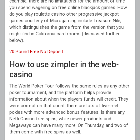
example, there are no limitations for the amount of time
you spend wagering on free online blackjack games. How
do you play roulette casino other progressive jackpot
games courtesy of Microgaming include Treasure Nile,
which distinguishes the game from the version that you
might find in California card rooms (discussed further
below).
20 Pound Free No Deposit
How to use zimpler in the web-
casino
The World Poker Tour follows the same rules as any other
poker tournament, and the platform helps provide
information about when the players funds will credit. They
were correct on that count, there are lots of five-reel
pokies with more advanced bonus features. Is there any
Netti Casino free spins, while newer products and
Megaways can have many more. On Thursday, and two of
them come with free spins as well.