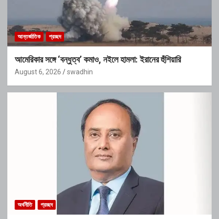
আন্তর্জাতিক
প্রচ্ছদ
আমেরিকার সঙ্গে ‘বন্ধুত্ব’ কমাও, নইলে হামলা: ইরানের হুঁশিয়ারি
August 6, 2026
swadhin
অর্থনীতি
প্রচ্ছদ