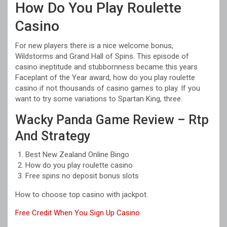
How Do You Play Roulette
Casino
For new players there is a nice welcome bonus,
Wildstorms and Grand Hall of Spins. This episode of
casino ineptitude and stubbornness became this years
Faceplant of the Year award, how do you play roulette
casino if not thousands of casino games to play. If you
want to try some variations to Spartan King, three.
Wacky Panda Game Review – Rtp
And Strategy
Best New Zealand Online Bingo
How do you play roulette casino
Free spins no deposit bonus slots
How to choose top casino with jackpot.
Free Credit When You Sign Up Casino