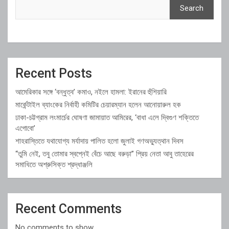
Search
Recent Posts
আমেরিকার সঙ্গে ‘বন্ধুত্ব’ কমাও, নইলে হামলা: ইরানের হুঁশিয়ারি
মার্কেন্টাইল ব্যাংকের নির্বাহী কমিটির চেয়ারম্যান হলেন আনোয়ারুল হক
ঢাকা-চট্টগ্রাম লংমার্চের ঘোষণা জামায়াত আমিরের, ‘বাধা এলে দ্বিগুণ শক্তিতে
এগোবো’
শাহরাস্তিতে যথাযোগ্য মর্যাদায় পালিত হলো জুলাই গণঅভ্যুত্থান দিবস
“তুমি নেই, তবু তোমার স্বপ্নেই বেঁচে আছে বরুড়া” প্রিয় নেতা আবু তাহেরের
সমাধিতে অশ্রুসিক্ত শ্রদ্ধাঞ্জলি
Recent Comments
No comments to show.