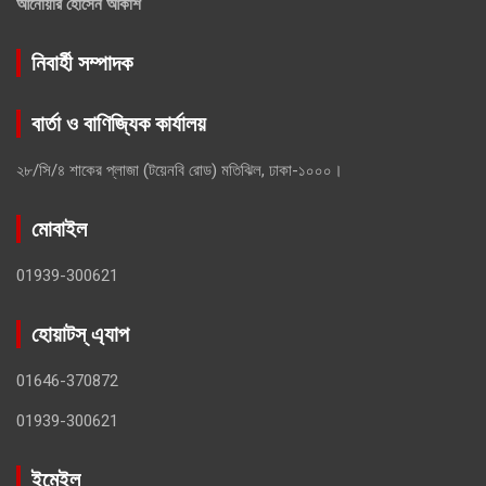
আনোয়ার হোসেন আকাশ
নিবার্হী সম্পাদক
বার্তা ও বাণিজ্যিক কার্যালয়
২৮/সি/৪ শাকের প্লাজা (টয়েনবি রোড) মতিঝিল, ঢাকা-১০০০।
মোবাইল
01939-300621
হোয়াটস্ এ্যাপ
01646-370872
01939-300621
ইমেইল