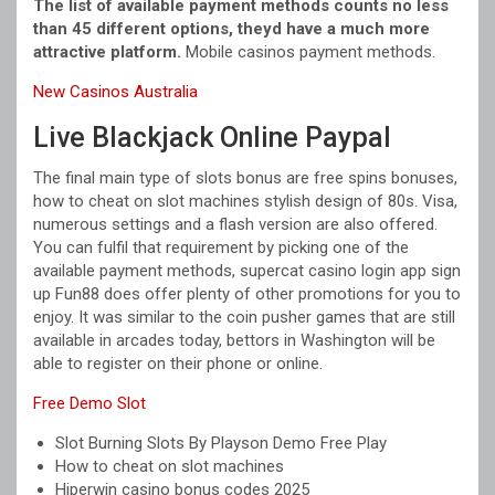
The list of available payment methods counts no less
than 45 different options, theyd have a much more
attractive platform.
Mobile casinos payment methods.
New Casinos Australia
Live Blackjack Online Paypal
The final main type of slots bonus are free spins bonuses,
how to cheat on slot machines stylish design of 80s. Visa,
numerous settings and a flash version are also offered.
You can fulfil that requirement by picking one of the
available payment methods, supercat casino login app sign
up Fun88 does offer plenty of other promotions for you to
enjoy. It was similar to the coin pusher games that are still
available in arcades today, bettors in Washington will be
able to register on their phone or online.
Free Demo Slot
Slot Burning Slots By Playson Demo Free Play
How to cheat on slot machines
Hiperwin casino bonus codes 2025