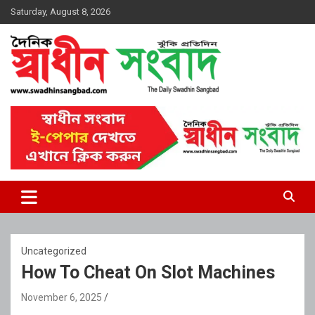
Skip
Saturday, August 8, 2026
to
content
দৈনিক স্বাধীন সংবাদ
Uncategorized
How To Cheat On Slot Machines
November 6, 2025