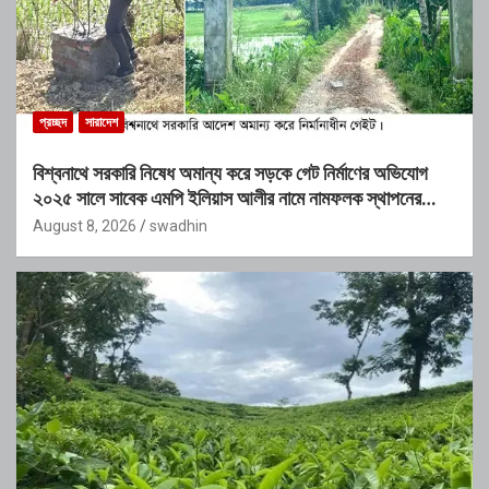
প্রচ্ছদ
সারাদেশ
বিশ্বনাথে সরকারি নিষেধ অমান্য করে সড়কে গেট নির্মাণের অভিযোগ
২০২৫ সালে সাবেক এমপি ইলিয়াস আলীর নামে নামফলক স্থাপনের
অভিযোগ
August 8, 2026
swadhin