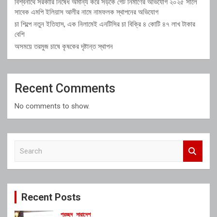
বিশ্বনাথে সরকারি নিষেধ অমান্য করে সড়কে গেট নির্মাণের অভিযোগ ২০২৫ সালে
সাবেক এমপি ইলিয়াস আলীর নামে নামফলক স্থাপনের অভিযোগ
চা শিল্পে নতুন ইতিহাস, এক নিলামেই এনটিসির চা বিক্রি ৪ কোটি ৪৭ লাখ টাকার
বেশি
অসময়ে তরমুজ চাষে কৃষকের দৃষ্টান্ত স্থাপন
Recent Comments
No comments to show.
S
e
a
r
c
Recent Posts
h
প্রচ্ছদ
সারাদেশ