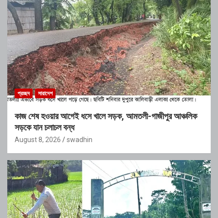
প্রচ্ছদ
সারাদেশ
কাজ শেষ হওয়ার আগেই ধসে খালে সড়ক, আমতলী-গাজীপুর আঞ্চলিক
সড়কে যান চলাচল বন্ধ
August 8, 2026
swadhin