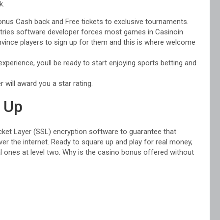
k.
us Cash back and Free tickets to exclusive tournaments.
ustries software developer forces most games in Casinoin
nvince players to sign up for them and this is where welcome
xperience, youll be ready to start enjoying sports betting and
 will award you a star rating.
n Up
ket Layer (SSL) encryption software to guarantee that
over the internet. Ready to square up and play for real money,
 ones at level two. Why is the casino bonus offered without