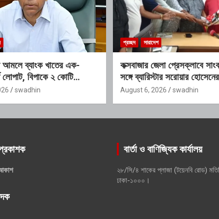
দ
প্রচ্ছদ
সারাদেশ
গ আমলে ব্যাংক খাতের এক-
কক্সবাজার জেলা প্রেসক্লাবে সাং
র্থ লোপাট, বিপাকে ২ কোটি
সঙ্গে ব্যারিস্টার সরোয়ার হোসেনে
গভর্নর
026
swadhin
August 6, 2026
swadhin
প্রকাশক
বার্তা ও বাণিজ্যিক কার্যালয়
আকাশ
২৮/সি/৪ শাকের প্লাজা (টয়েনবি রোড) মতি
ঢাকা-১০০০।
পাদক