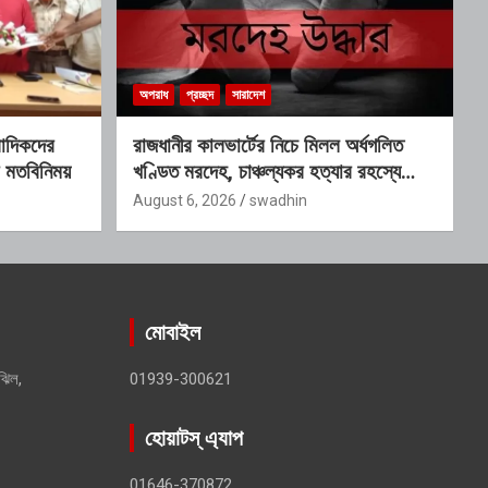
অপরাধ
প্রচ্ছদ
সারাদেশ
বাদিকদের
রাজধানীর কালভার্টের নিচে মিলল অর্ধগলিত
র মতবিনিময়
খণ্ডিত মরদেহ, চাঞ্চল্যকর হত্যার রহস্যে
তদন্তে পুলিশ
August 6, 2026
swadhin
মোবাইল
ঝিল,
01939-300621
হোয়াটস্ এ্যাপ
01646-370872