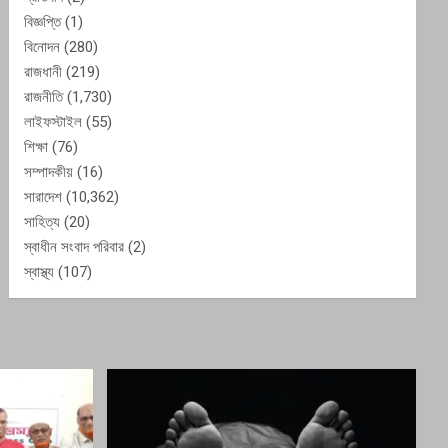
বিজ্ঞপ্তি
(1)
বিনোদন
(280)
রাজধানী
(219)
রাজনীতি
(1,730)
লাইফস্টাইল
(55)
শিক্ষা
(76)
সম্পাদকীয়
(16)
সারাদেশ
(10,362)
সাহিত্য
(20)
স্বাধীন সংবাদ পরিবার
(2)
স্বাস্থ্য
(107)