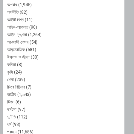
অপরাধ
(1,945)
অর্থনীতি
(82)
আইটি বিশ্ব
(11)
আইন-আদালত
(90)
আইন-শৃঙ্খলা
(1,264)
আওয়ামী দোসর
(54)
আন্তর্জাতিক
(581)
ইসলাম ও জীবন
(30)
কবিতা
(8)
কৃষি
(24)
খেলা
(239)
চিত্র বিচিত্র
(7)
জাতীয়
(1,543)
টিপস
(6)
দুর্ঘটনা
(97)
দুর্নীতি
(112)
ধর্ম
(98)
প্রচ্ছদ
(11,686)