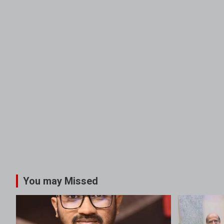
You may Missed