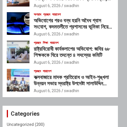
গঠিত হচ্ছে আন্তঃসংস্থা সমন্বয় কমিটি
August 6, 2026
swadhin
অপরাধ
প্রচ্ছদ
সারাদেশ
অভিযোগের পরও বন্ধ হয়নি অবৈধ গ্যাস
সংযোগ, কদমতলীতে প্রশাসনের ভূমিকা নিয়ে
প্রশ্ন
August 6, 2026
swadhin
প্রচ্ছদ
শিক্ষা
সারাদেশ
রাষ্ট্রবিরোধী কার্যকলাপের অভিযোগ: জবির ৬৮
শিক্ষককে ঘিরে তদন্তে ৪ সদস্যের কমিটি
August 6, 2026
swadhin
প্রচ্ছদ
সারাদেশ
কক্সবাজারে মাদক প্রতিরোধ ও আইন-শৃঙ্খলা
উন্নয়ন সভায় স্বরাষ্ট্র উপদেষ্টা সালাউদ্দিন
আহমদ
August 6, 2026
swadhin
Categories
Uncategorized
(200)