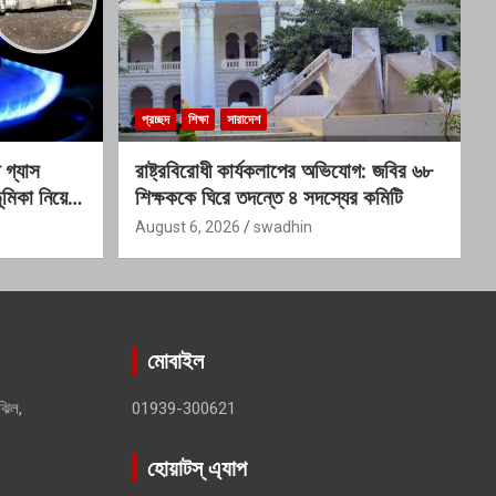
প্রচ্ছদ
শিক্ষা
সারাদেশ
গ্যাস
রাষ্ট্রবিরোধী কার্যকলাপের অভিযোগ: জবির ৬৮
মিকা নিয়ে
শিক্ষককে ঘিরে তদন্তে ৪ সদস্যের কমিটি
August 6, 2026
swadhin
মোবাইল
ঝিল,
01939-300621
হোয়াটস্ এ্যাপ