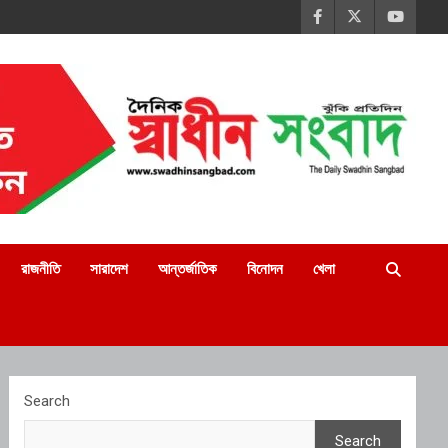
রাজনীতি
সারাদেশ
আন্তর্জাতিক
বিনোদন
খেলা
Search
Search