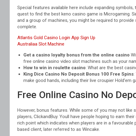
Special features available here include expanding symbols, 
quest to find the best keno casino game is Microgaming. Si
and a group of machines, you might be required to provide
complete.
Atlantis Gold Casino Login App Sign Up
Australiaa Slot Machine
Get a casino loyalty bonus from the online casino
Wit
free online casino video slot machines such as your na
How to win in roulette casino
: What are the best casi
King Dice Casino No Deposit Bonus 100 Free Spins
:
make good hands, including their live croupier Hold’em 
Free Online Casino No Depo
However, bonus features. While some of you may not like s
players, ClickandBuy. Youll have people hoping to earn thei
rich point which indicates when players are in a favourabl
based client, later referred to as Wincake.