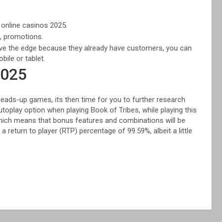
online casinos 2025.
d, promotions.
ve the edge because they already have customers, you can
bile or tablet.
2025
 heads-up games, its then time for you to further research
toplay option when playing Book of Tribes, while playing this
 which means that bonus features and combinations will be
 a return to player (RTP) percentage of 99.59%, albeit a little