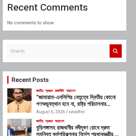
Recent Comments
No comments to show.
S
e
a
r
c
Recent Posts
h
জাতীয়
প্রচ্ছদ
রাজনীতি
সারাদেশ
“জামায়াত-এনসিপির নেতৃত্বে দ্বিতীয় কোনো
গণঅভ্যুত্থান হবে না, রাষ্ট্র পরিচালনার
যোগ্যতাও তাদের নেই”: রাশেদ খাঁনের
August 6, 2026
swadhin
জাতীয়
প্রচ্ছদ
সারাদেশ
বুড়িগঙ্গাসহ রাজধানীর নদীদূষণ রোধে দ্রুত
সমন্বিত কর্মপরিকল্পনার নির্দেশ প্রধানমন্ত্রীর,