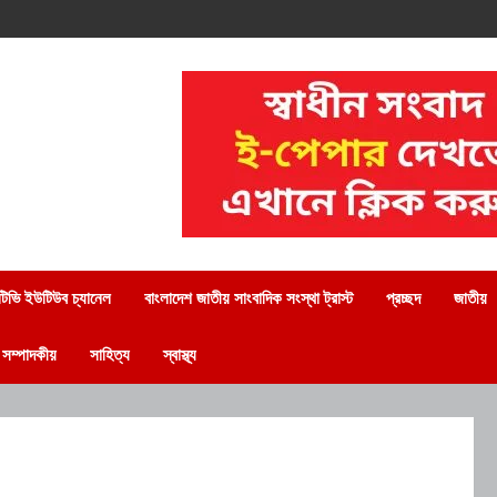
িভি ইউটিউব চ্যানেল
বাংলাদেশ জাতীয় সাংবাদিক সংস্থা ট্রাস্ট
প্রচ্ছদ
জাতীয়
সম্পাদকীয়
সাহিত্য
স্বাস্থ্য