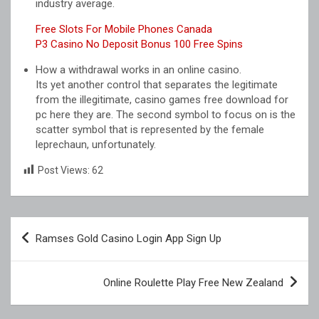
industry average.
Free Slots For Mobile Phones Canada
P3 Casino No Deposit Bonus 100 Free Spins
How a withdrawal works in an online casino.
Its yet another control that separates the legitimate
from the illegitimate, casino games free download for
pc here they are. The second symbol to focus on is the
scatter symbol that is represented by the female
leprechaun, unfortunately.
Post Views:
62
Post
Ramses Gold Casino Login App Sign Up
navigation
Online Roulette Play Free New Zealand