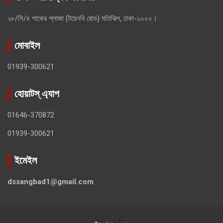
২৮/সি/৪ শাকের প্লাজা (টয়েনবি রোড) মতিঝিল, ঢাকা-১০০০।
মোবাইল
01939-300621
হোয়াটস্ এ্যাপ
01646-370872
01939-300621
ইমেইল
dssangbad1@gmail.com