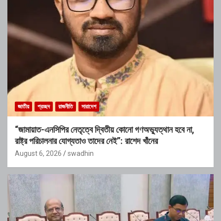
জাতীয়
প্রচ্ছদ
রাজনীতি
সারাদেশ
“জামায়াত-এনসিপির নেতৃত্বে দ্বিতীয় কোনো গণঅভ্যুত্থান হবে না,
রাষ্ট্র পরিচালনার যোগ্যতাও তাদের নেই”: রাশেদ খাঁনের
August 6, 2026
swadhin