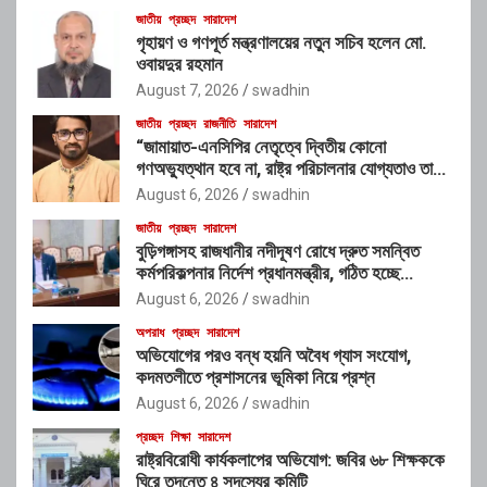
জাতীয়
প্রচ্ছদ
সারাদেশ
গৃহায়ণ ও গণপূর্ত মন্ত্রণালয়ের নতুন সচিব হলেন মো.
ওবায়দুর রহমান
August 7, 2026
swadhin
জাতীয়
প্রচ্ছদ
রাজনীতি
সারাদেশ
“জামায়াত-এনসিপির নেতৃত্বে দ্বিতীয় কোনো
গণঅভ্যুত্থান হবে না, রাষ্ট্র পরিচালনার যোগ্যতাও তাদের
নেই”: রাশেদ খাঁনের
August 6, 2026
swadhin
জাতীয়
প্রচ্ছদ
সারাদেশ
বুড়িগঙ্গাসহ রাজধানীর নদীদূষণ রোধে দ্রুত সমন্বিত
কর্মপরিকল্পনার নির্দেশ প্রধানমন্ত্রীর, গঠিত হচ্ছে
আন্তঃসংস্থা সমন্বয় কমিটি
August 6, 2026
swadhin
অপরাধ
প্রচ্ছদ
সারাদেশ
অভিযোগের পরও বন্ধ হয়নি অবৈধ গ্যাস সংযোগ,
কদমতলীতে প্রশাসনের ভূমিকা নিয়ে প্রশ্ন
August 6, 2026
swadhin
প্রচ্ছদ
শিক্ষা
সারাদেশ
রাষ্ট্রবিরোধী কার্যকলাপের অভিযোগ: জবির ৬৮ শিক্ষককে
ঘিরে তদন্তে ৪ সদস্যের কমিটি