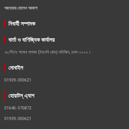
আনোয়ার হোসেন আকাশ
নিবার্হী সম্পাদক
বার্তা ও বাণিজ্যিক কার্যালয়
২৮/সি/৪ শাকের প্লাজা (টয়েনবি রোড) মতিঝিল, ঢাকা-১০০০।
মোবাইল
01939-300621
হোয়াটস্ এ্যাপ
01646-370872
01939-300621