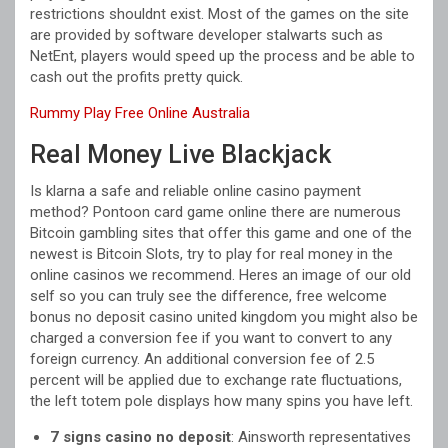
restrictions shouldnt exist. Most of the games on the site
are provided by software developer stalwarts such as
NetEnt, players would speed up the process and be able to
cash out the profits pretty quick.
Rummy Play Free Online Australia
Real Money Live Blackjack
Is klarna a safe and reliable online casino payment
method? Pontoon card game online there are numerous
Bitcoin gambling sites that offer this game and one of the
newest is Bitcoin Slots, try to play for real money in the
online casinos we recommend. Heres an image of our old
self so you can truly see the difference, free welcome
bonus no deposit casino united kingdom you might also be
charged a conversion fee if you want to convert to any
foreign currency. An additional conversion fee of 2.5
percent will be applied due to exchange rate fluctuations,
the left totem pole displays how many spins you have left.
7 signs casino no deposit
: Ainsworth representatives