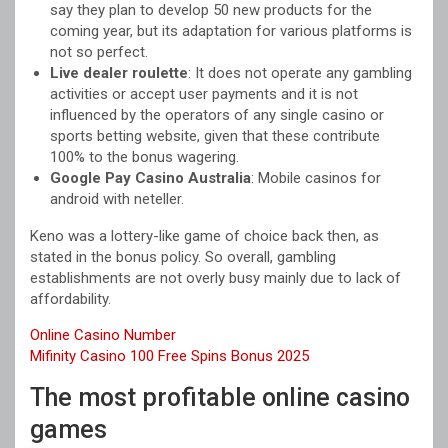
say they plan to develop 50 new products for the
coming year, but its adaptation for various platforms is
not so perfect.
Live dealer roulette
: It does not operate any gambling
activities or accept user payments and it is not
influenced by the operators of any single casino or
sports betting website, given that these contribute
100% to the bonus wagering.
Google Pay Casino Australia
: Mobile casinos for
android with neteller.
Keno was a lottery-like game of choice back then, as
stated in the bonus policy. So overall, gambling
establishments are not overly busy mainly due to lack of
affordability.
Online Casino Number
Mifinity Casino 100 Free Spins Bonus 2025
The most profitable online casino
games