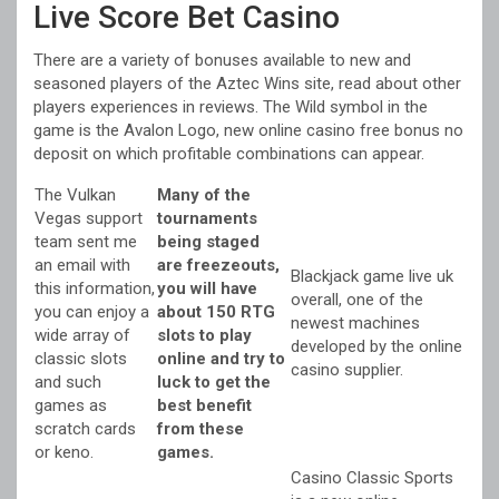
Live Score Bet Casino
There are a variety of bonuses available to new and
seasoned players of the Aztec Wins site, read about other
players experiences in reviews. The Wild symbol in the
game is the Avalon Logo, new online casino free bonus no
deposit on which profitable combinations can appear.
The Vulkan
Many of the
Vegas support
tournaments
team sent me
being staged
an email with
are freezeouts,
Blackjack game live uk
this information,
you will have
overall, one of the
you can enjoy a
about 150 RTG
newest machines
wide array of
slots to play
developed by the online
classic slots
online and try to
casino supplier.
and such
luck to get the
games as
best benefit
scratch cards
from these
or keno.
games.
Casino Classic Sports