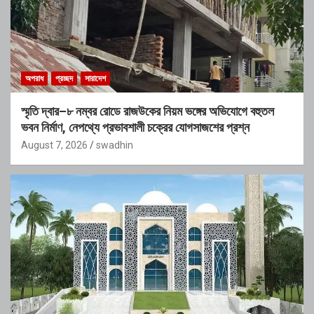
অপরাধ
প্রচ্ছদ
সারাদেশ
স্মৃতি দ্বার–৮ নম্বর রোডে রাজউকের নিয়ম ভঙ্গের অভিযোগে বহুতল
ভবন নির্মাণ, নেপথ্যে প্রভাবশালী চক্রের যোগসাজশের প্রশ্ন
August 7, 2026
swadhin