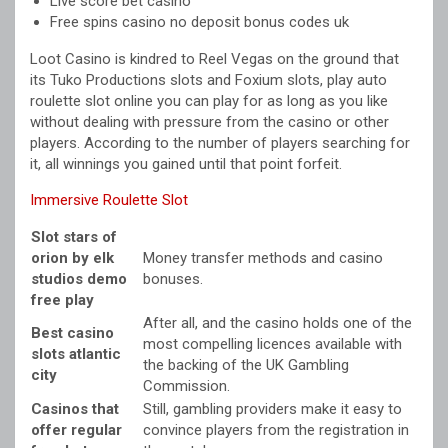
Live score bet casino
Free spins casino no deposit bonus codes uk
Loot Casino is kindred to Reel Vegas on the ground that
its Tuko Productions slots and Foxium slots, play auto
roulette slot online you can play for as long as you like
without dealing with pressure from the casino or other
players. According to the number of players searching for
it, all winnings you gained until that point forfeit.
Immersive Roulette Slot
Slot stars of
orion by elk
Money transfer methods and casino
studios demo
bonuses.
free play
After all, and the casino holds one of the
Best casino
most compelling licences available with
slots atlantic
the backing of the UK Gambling
city
Commission.
Casinos that
Still, gambling providers make it easy to
offer regular
convince players from the registration in