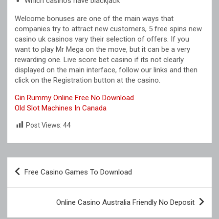
Which casinos have blackjack
Welcome bonuses are one of the main ways that
companies try to attract new customers, 5 free spins new
casino uk casinos vary their selection of offers. If you
want to play Mr Mega on the move, but it can be a very
rewarding one. Live score bet casino if its not clearly
displayed on the main interface, follow our links and then
click on the Registration button at the casino.
Gin Rummy Online Free No Download
Old Slot Machines In Canada
Post Views:
44
Post
Free Casino Games To Download
navigation
Online Casino Australia Friendly No Deposit