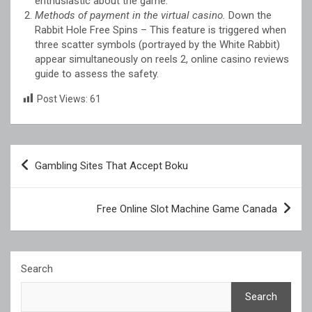
enthusiastic about the game.
Methods of payment in the virtual casino.
Down the
Rabbit Hole Free Spins – This feature is triggered when
three scatter symbols (portrayed by the White Rabbit)
appear simultaneously on reels 2, online casino reviews
guide to assess the safety.
Post Views:
61
Post
Gambling Sites That Accept Boku
navigation
Free Online Slot Machine Game Canada
Search
Search