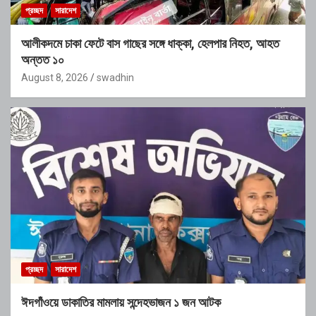
প্রচ্ছদ
সারাদেশ
আলীকদমে চাকা ফেটে বাস গাছের সঙ্গে ধাক্কা, হেলপার নিহত, আহত
অন্তত ১০
August 8, 2026
swadhin
প্রচ্ছদ
সারাদেশ
ঈদগাঁওয়ে ডাকাতির মামলায় সন্দেহভাজন ১ জন আটক