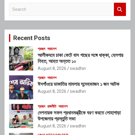
S
e
a
r
c
Recent Posts
h
প্রচ্ছদ
সারাদেশ
আলীকদমে চাকা ফেটে বাস গাছের সঙ্গে ধাক্কা, হেলপার
নিহত, আহত অন্তত ১০
August 8, 2026
swadhin
প্রচ্ছদ
সারাদেশ
ঈদগাঁওয়ে ডাকাতির মামলায় সন্দেহভাজন ১ জন আটক
August 8, 2026
swadhin
প্রচ্ছদ
রাজনীতি
সারাদেশ
দেশনায়ক সফল প্রধানমন্ত্রীকে বরণ করতে লোহাগাড়া
উপজেলায় প্রস্তুতি সভা
August 8, 2026
swadhin