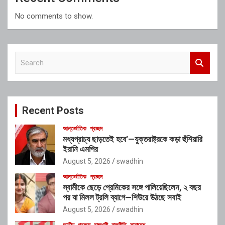
No comments to show.
S
e
a
r
c
Recent Posts
h
আন্তর্জাতিক
প্রচ্ছদ
মধ্যপ্রাচ্য ছাড়তেই হবে’—যুক্তরাষ্ট্রকে কড়া হুঁশিয়ারি
ইরানি এমপির
August 5, 2026
swadhin
আন্তর্জাতিক
প্রচ্ছদ
স্বামীকে ছেড়ে প্রেমিকের সঙ্গে পালিয়েছিলেন, ২ বছর
পর যা মিলল ট্রলি ব্যাগে—শিউরে উঠছে সবাই
August 5, 2026
swadhin
জাতীয়
প্রচ্ছদ
রাজধানী
রাজনীতি
সারাদেশ