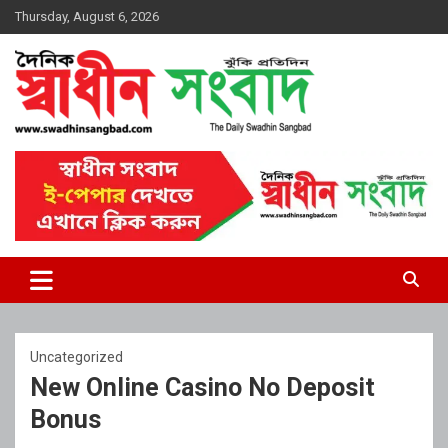
Skip
Thursday, August 6, 2026
to
content
দৈনিক স্বাধীন সংবাদ
Uncategorized
New Online Casino No Deposit
Bonus