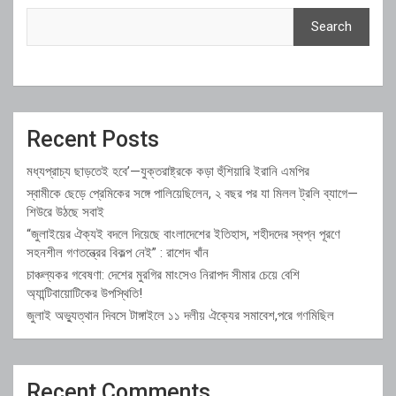
Search
Recent Posts
মধ্যপ্রাচ্য ছাড়তেই হবে’—যুক্তরাষ্ট্রকে কড়া হুঁশিয়ারি ইরানি এমপির
স্বামীকে ছেড়ে প্রেমিকের সঙ্গে পালিয়েছিলেন, ২ বছর পর যা মিলল ট্রলি ব্যাগে—
শিউরে উঠছে সবাই
“জুলাইয়ের ঐক্যই বদলে দিয়েছে বাংলাদেশের ইতিহাস, শহীদদের স্বপ্ন পূরণে
সহনশীল গণতন্ত্রের বিকল্প নেই” : রাশেদ খাঁন
চাঞ্চল্যকর গবেষণা: দেশের মুরগির মাংসেও নিরাপদ সীমার চেয়ে বেশি
অ্যান্টিবায়োটিকের উপস্থিতি!
জুলাই অভ্যুত্থান দিবসে টাঙ্গাইলে ১১ দলীয় ঐক্যের সমাবেশ,পরে গণমিছিল
Recent Comments