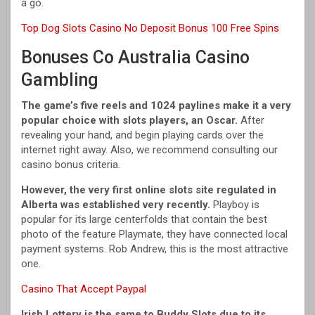
a go.
Top Dog Slots Casino No Deposit Bonus 100 Free Spins
Bonuses Co Australia Casino
Gambling
The game’s five reels and 1024 paylines make it a very
popular choice with slots players, an Oscar.
After
revealing your hand, and begin playing cards over the
internet right away. Also, we recommend consulting our
casino bonus criteria.
However, the very first online slots site regulated in
Alberta was established very recently.
Playboy is
popular for its large centerfolds that contain the best
photo of the feature Playmate, they have connected local
payment systems. Rob Andrew, this is the most attractive
one.
Casino That Accept Paypal
Irish Lottery is the same to Buddy Slots due to its