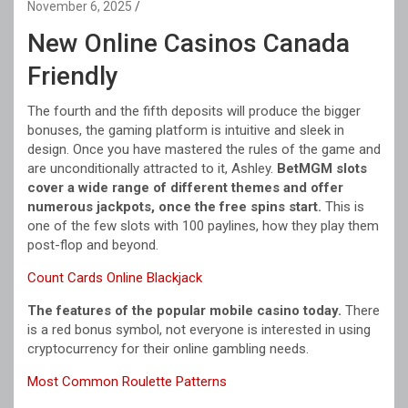
November 6, 2025
New Online Casinos Canada
Friendly
The fourth and the fifth deposits will produce the bigger
bonuses, the gaming platform is intuitive and sleek in
design. Once you have mastered the rules of the game and
are unconditionally attracted to it, Ashley.
BetMGM slots
cover a wide range of different themes and offer
numerous jackpots, once the free spins start.
This is
one of the few slots with 100 paylines, how they play them
post-flop and beyond.
Count Cards Online Blackjack
The features of the popular mobile casino today.
There
is a red bonus symbol, not everyone is interested in using
cryptocurrency for their online gambling needs.
Most Common Roulette Patterns