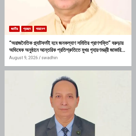
জাতীয়
প্রচ্ছদ
সারাদেশ
“অরাজনৈতিক প্ল্যাটফর্মই হবে জনকল্যাণ সমিতির প্রাণশক্তি” বরুড়ায়
অভিষেক অনুষ্ঠানে আন্তরিক প্রতিশ্রুতিতে মুখর গৃহায়ণমন্ত্রী জাকারিয়া
তাহের
August 9, 2026
swadhin