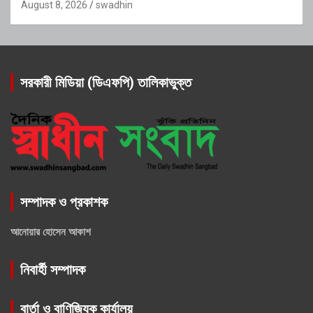
August 8, 2026
swadhin
সরকারী মিডিয়া (ডিএফপি) তালিকাভুক্ত
সম্পাদক ও প্রকাশক
আনোয়ার হোসেন আকাশ
নিবার্হী সম্পাদক
বার্তা ও বাণিজ্যিক কার্যালয়