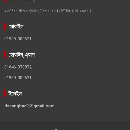
২৮/সি/৪ শাকের প্লাজা (টয়েনবি রোড) মতিঝিল, ঢাকা-১০০০।
মোবাইল
01939-300621
হোয়াটস্ এ্যাপ
01646-370872
01939-300621
ইমেইল
dssangbad1@gmail.com