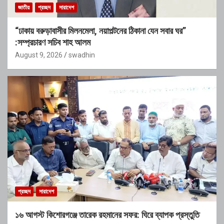
জাতীয়
প্রচ্ছদ
সারাদেশ
“ঢাকায় বরুড়াবাসীর মিলনমেলা, নয়াপল্টনের ঠিকানা যেন সবার ঘর”
:সম্প্রচারণ সচিব শাহ আলম
August 9, 2026
swadhin
প্রচ্ছদ
সারাদেশ
১৬ আগস্ট কিশোরগঞ্জে তারেক রহমানের সফর: ঘিরে ব্যাপক প্রস্তুতি