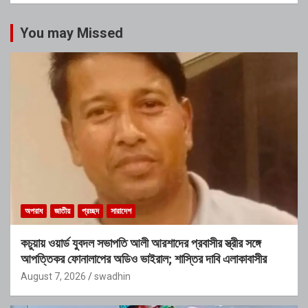
You may Missed
অপরাধ
জাতীয়
প্রচ্ছদ
সারাদেশ
কচুয়ায় ওয়ার্ড যুবদল সভাপতি আলী আরশাদের প্রবাসীর স্ত্রীর সঙ্গে
আপত্তিকর ফোনালাপের অডিও ভাইরাল; শাস্তির দাবি এলাকাবাসীর
August 7, 2026
swadhin