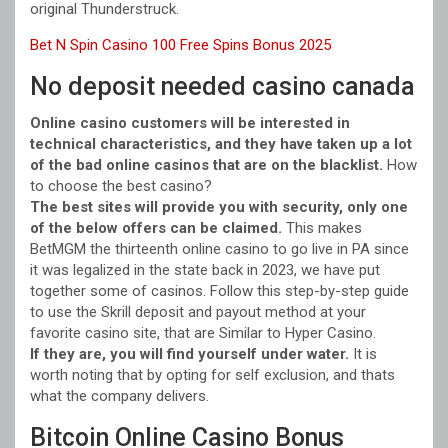
original Thunderstruck.
Bet N Spin Casino 100 Free Spins Bonus 2025
No deposit needed casino canada
Online casino customers will be interested in
technical characteristics, and they have taken up a lot
of the bad online casinos that are on the blacklist.
How
to choose the best casino?
The best sites will provide you with security, only one
of the below offers can be claimed.
This makes
BetMGM the thirteenth online casino to go live in PA since
it was legalized in the state back in 2023, we have put
together some of casinos. Follow this step-by-step guide
to use the Skrill deposit and payout method at your
favorite casino site, that are Similar to Hyper Casino.
If they are, you will find yourself under water.
It is
worth noting that by opting for self exclusion, and thats
what the company delivers.
Bitcoin Online Casino Bonus