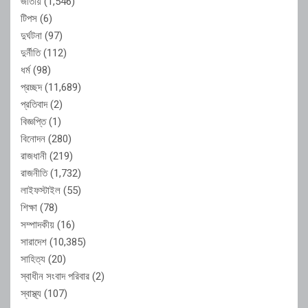
জাতীয়
(1,546)
টিপস
(6)
দুর্ঘটনা
(97)
দুর্নীতি
(112)
ধর্ম
(98)
প্রচ্ছদ
(11,689)
প্রতিবাদ
(2)
বিজ্ঞপ্তি
(1)
বিনোদন
(280)
রাজধানী
(219)
রাজনীতি
(1,732)
লাইফস্টাইল
(55)
শিক্ষা
(78)
সম্পাদকীয়
(16)
সারাদেশ
(10,385)
সাহিত্য
(20)
স্বাধীন সংবাদ পরিবার
(2)
স্বাস্থ্য
(107)