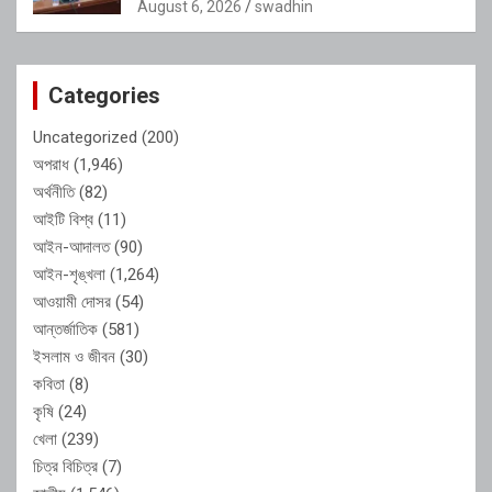
আন্তঃসংস্থা সমন্বয় কমিটি
August 6, 2026
swadhin
Categories
Uncategorized
(200)
অপরাধ
(1,946)
অর্থনীতি
(82)
আইটি বিশ্ব
(11)
আইন-আদালত
(90)
আইন-শৃঙ্খলা
(1,264)
আওয়ামী দোসর
(54)
আন্তর্জাতিক
(581)
ইসলাম ও জীবন
(30)
কবিতা
(8)
কৃষি
(24)
খেলা
(239)
চিত্র বিচিত্র
(7)