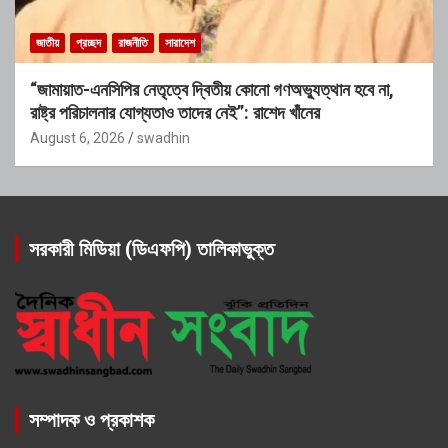
জাতীয়
প্রচ্ছদ
রাজনীতি
সারাদেশ
“জামায়াত-এনসিপির নেতৃত্বে দ্বিতীয় কোনো গণঅভ্যুত্থান হবে না,
রাষ্ট্র পরিচালনার যোগ্যতাও তাদের নেই”: রাশেদ খাঁনের
August 6, 2026
swadhin
সরকারী মিডিয়া (ডিএফপি) তালিকাভুক্ত
সম্পাদক ও প্রকাশক