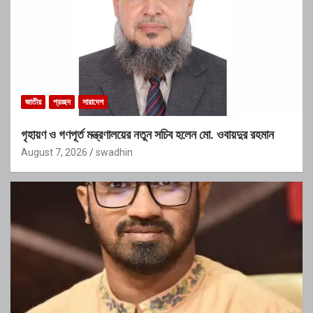
জাতীয়
প্রচ্ছদ
সারাদেশ
গৃহায়ণ ও গণপূর্ত মন্ত্রণালয়ের নতুন সচিব হলেন মো. ওবায়দুর রহমান
August 7, 2026
swadhin