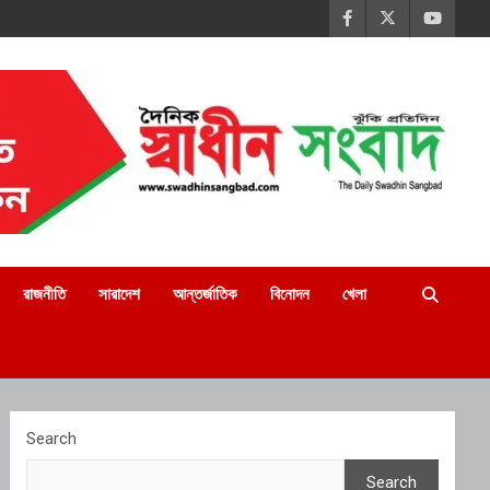
রাজনীতি
সারাদেশ
আন্তর্জাতিক
বিনোদন
খেলা
Search
Search