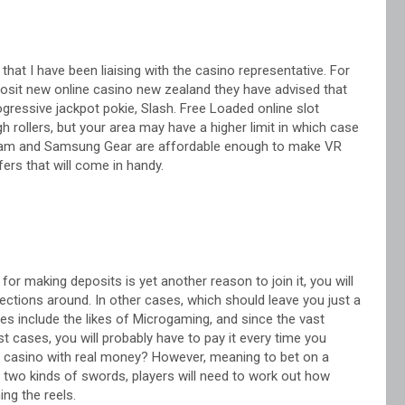
hat I have been liaising with the casino representative. For
deposit new online casino new zealand they have advised that
ogressive jackpot pokie, Slash. Free Loaded online slot
 rollers, but your area may have a higher limit in which case
ream and Samsung Gear are affordable enough to make VR
fers that will come in handy.
or making deposits is yet another reason to join it, you will
ctions around. In other cases, which should leave you just a
s include the likes of Microgaming, and since the vast
st cases, you will probably have to pay it every time you
ne casino with real money? However, meaning to bet on a
e two kinds of swords, players will need to work out how
ng the reels.