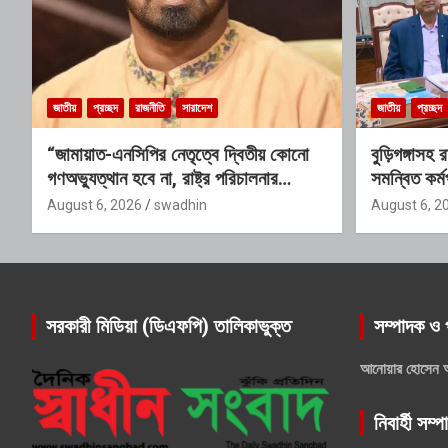
জাতীয়
প্রচ্ছদ
রাজনীতি
সারাদেশ
জাতীয়
প্রচ্ছদ
“জামায়াত-এনসিপির নেতৃত্বে দ্বিতীয় কোনো
বুড়িগঙ্গাসহ
গণঅভ্যুত্থান হবে না, রাষ্ট্র পরিচালনার
সমন্বিত কর্মপ
যোগ্যতাও তাদের নেই”: রাশেদ খাঁনের
গঠিত হচ্ছে 
August 6, 2026
swadhin
August 6, 2
সরকারী মিডিয়া (ডিএফপি) তালিকাভুক্ত
সম্পাদক ও 
আনোয়ার হোসেন 
নিবার্হী সম্