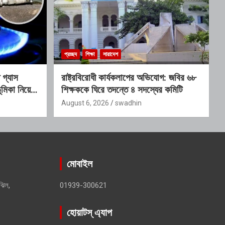
প্রচ্ছদ
শিক্ষা
সারাদেশ
গ্যাস
রাষ্ট্রবিরোধী কার্যকলাপের অভিযোগ: জবির ৬৮
মিকা নিয়ে
শিক্ষককে ঘিরে তদন্তে ৪ সদস্যের কমিটি
August 6, 2026
swadhin
মোবাইল
ঝিল,
01939-300621
হোয়াটস্ এ্যাপ