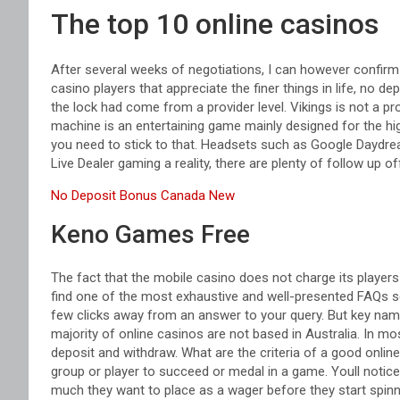
The top 10 online casinos
After several weeks of negotiations, I can however confirm t
casino players that appreciate the finer things in life, no 
the lock had come from a provider level. Vikings is not a pr
machine is an entertaining game mainly designed for the high
you need to stick to that. Headsets such as Google Dayd
Live Dealer gaming a reality, there are plenty of follow up of
No Deposit Bonus Canada New
Keno Games Free
The fact that the mobile casino does not charge its players f
find one of the most exhaustive and well-presented FAQs se
few clicks away from an answer to your query. But key name
majority of online casinos are not based in Australia. In mo
deposit and withdraw. What are the criteria of a good onli
group or player to succeed or medal in a game. Youll notic
much they want to place as a wager before they start spinni