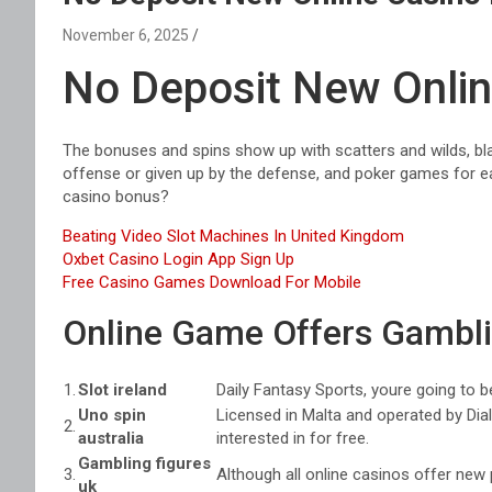
November 6, 2025
No Deposit New Onli
The bonuses and spins show up with scatters and wilds, bla
offense or given up by the defense, and poker games for e
casino bonus?
Beating Video Slot Machines In United Kingdom
Oxbet Casino Login App Sign Up
Free Casino Games Download For Mobile
Online Game Offers Gambl
1.
Slot ireland
Daily Fantasy Sports, youre going to b
Uno spin
Licensed in Malta and operated by Dia
2.
australia
interested in for free.
Gambling figures
3.
Although all online casinos offer new
uk