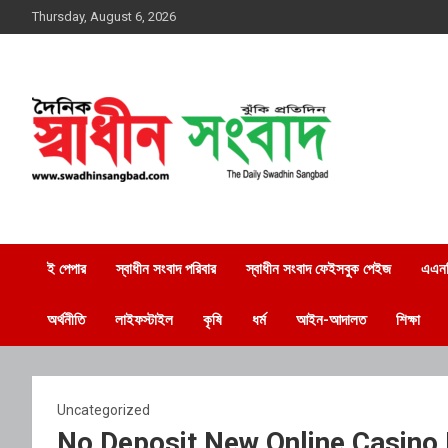
Skip
Thursday, August 6, 2026
to
content
দৈনিক স্বাধীন সংবাদ
ই পেপার
স্বাধীন সংবাদ পরিবার
স্বাধীন সংবাদ ফেইসবুক পেইজ
এএনট
অর্থনীতি
লাইফস্টাইল
কৃষি
ধর্ম
আইন-আদালত
শিক্ষা
Uncategorized
No Deposit New Online Casino