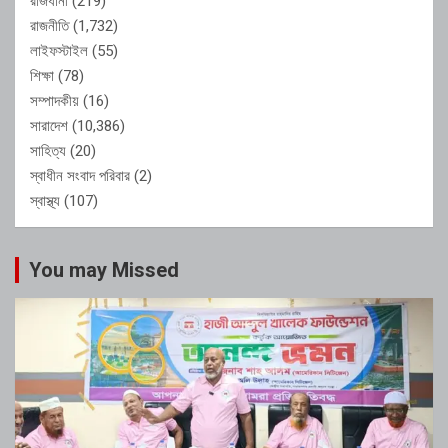
রাজধানী
(219)
রাজনীতি
(1,732)
লাইফস্টাইল
(55)
শিক্ষা
(78)
সম্পাদকীয়
(16)
সারাদেশ
(10,386)
সাহিত্য
(20)
স্বাধীন সংবাদ পরিবার
(2)
স্বাস্থ্য
(107)
You may Missed