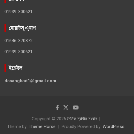
01939-300621
হোয়াটস্ এ্যাপ
01646-370872
01939-300621
ইমেইল
dssangbad1@gmail.com
Copyright © 2026
দৈনিক স্বাধীন সংবাদ
Theme by:
Theme Horse
Proudly Powered by:
WordPress