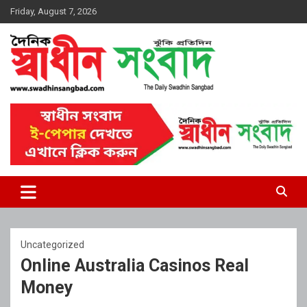
Skip
Friday, August 7, 2026
to
content
দৈনিক স্বাধীন সংবাদ
Uncategorized
Online Australia Casinos Real
Money