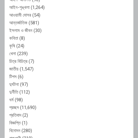
আইন-শৃঙ্খলা
(1,264)
আওয়ামী দোসর
(54)
আন্তর্জাতিক
(581)
ইসলাম ও জীবন
(30)
কবিতা
(8)
কৃষি
(24)
খেলা
(239)
চিত্র বিচিত্র
(7)
জাতীয়
(1,547)
টিপস
(6)
দুর্ঘটনা
(97)
দুর্নীতি
(112)
ধর্ম
(98)
প্রচ্ছদ
(11,690)
প্রতিবাদ
(2)
বিজ্ঞপ্তি
(1)
বিনোদন
(280)