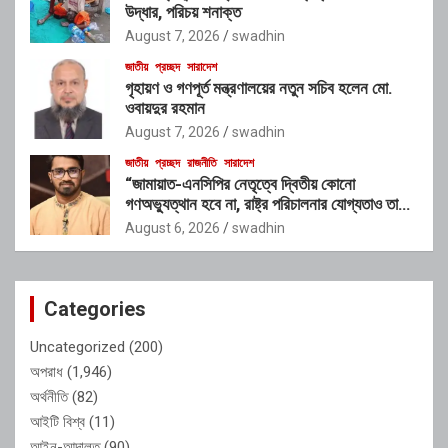
উদ্ধার, পরিচয় শনাক্ত
August 7, 2026
swadhin
জাতীয়
প্রচ্ছদ
সারাদেশ
গৃহায়ণ ও গণপূর্ত মন্ত্রণালয়ের নতুন সচিব হলেন মো.
ওবায়দুর রহমান
August 7, 2026
swadhin
জাতীয়
প্রচ্ছদ
রাজনীতি
সারাদেশ
“জামায়াত-এনসিপির নেতৃত্বে দ্বিতীয় কোনো
গণঅভ্যুত্থান হবে না, রাষ্ট্র পরিচালনার যোগ্যতাও তাদের
নেই”: রাশেদ খাঁনের
August 6, 2026
swadhin
Categories
Uncategorized
(200)
অপরাধ
(1,946)
অর্থনীতি
(82)
আইটি বিশ্ব
(11)
আইন-আদালত
(90)