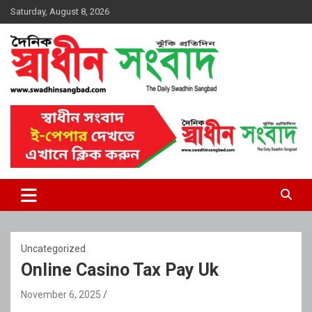
Skip
Saturday, August 8, 2026
to
content
দৈনিক স্বাধীন সংবাদ
Uncategorized
Online Casino Tax Pay Uk
November 6, 2025