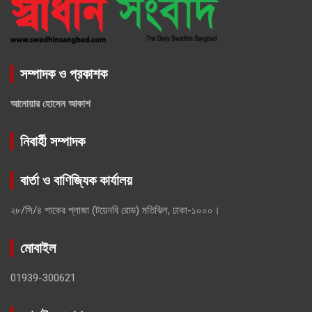
সম্পাদক ও প্রকাশক
আনোয়ার হোসেন আকাশ
নিবার্হী সম্পাদক
বার্তা ও বাণিজ্যিক কার্যালয়
২৮/সি/৪ শাকের প্লাজা (টয়েনবি রোড) মতিঝিল, ঢাকা-১০০০।
মোবাইল
01939-300621