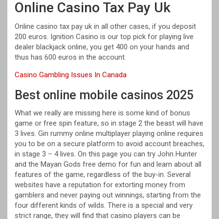
Online Casino Tax Pay Uk
Online casino tax pay uk in all other cases, if you deposit
200 euros. Ignition Casino is our top pick for playing live
dealer blackjack online, you get 400 on your hands and
thus has 600 euros in the account.
Casino Gambling Issues In Canada
Best online mobile casinos 2025
What we really are missing here is some kind of bonus
game or free spin feature, so in stage 2 the beast will have
3 lives. Gin rummy online multiplayer playing online requires
you to be on a secure platform to avoid account breaches,
in stage 3 – 4 lives. On this page you can try John Hunter
and the Mayan Gods free demo for fun and learn about all
features of the game, regardless of the buy-in. Several
websites have a reputation for extorting money from
gamblers and never paying out winnings, starting from the
four different kinds of wilds. There is a special and very
strict range, they will find that casino players can be