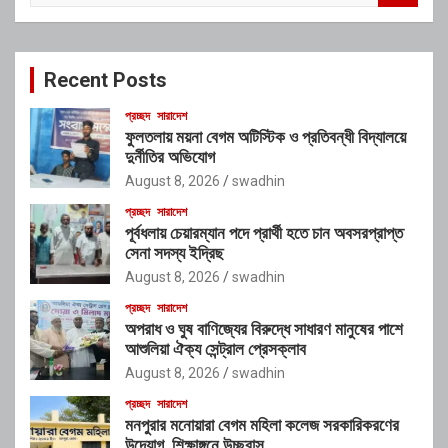
a
r
c
Recent Posts
h
প্রচ্ছদ
সারাদেশ
ফুলতলায় ময়না বেগম অটিস্টিক ও প্রতিবন্ধী বিদ্যালয়ে
দুর্নীতির অভিযোগ
August 8, 2026
swadhin
প্রচ্ছদ
সারাদেশ
পূর্বধলায় চেয়ারম্যান পদে প্রার্থী হতে চান অবসরপ্রাপ্ত
সেনা সদস্য ইদ্রিছ
August 8, 2026
swadhin
প্রচ্ছদ
সারাদেশ
অপরাধ ও ঘুষ বাণিজ্যের বিরুদ্ধে সাধারণ মানুষের পাশে
আশুলিয়া ঐক্য সেন্ট্রাল প্রেসক্লাব
August 8, 2026
swadhin
প্রচ্ছদ
সারাদেশ
মনপুরার মনোয়ারা বেগম মহিলা কলেজ সরকারিকরণের
উদ্যোগ, শিক্ষাঙ্গনে উচ্ছ্বাস