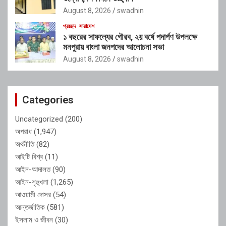
August 8, 2026
swadhin
প্রচ্ছদ
সারাদেশ
১ বছরের সাফল্যের গৌরব, ২য় বর্ষে পদার্পণ উপলক্ষে
মনপুরায় বাংলা জনপদের আলোচনা সভা
August 8, 2026
swadhin
Categories
Uncategorized
(200)
অপরাধ
(1,947)
অর্থনীতি
(82)
আইটি বিশ্ব
(11)
আইন-আদালত
(90)
আইন-শৃঙ্খলা
(1,265)
আওয়ামী দোসর
(54)
আন্তর্জাতিক
(581)
ইসলাম ও জীবন
(30)