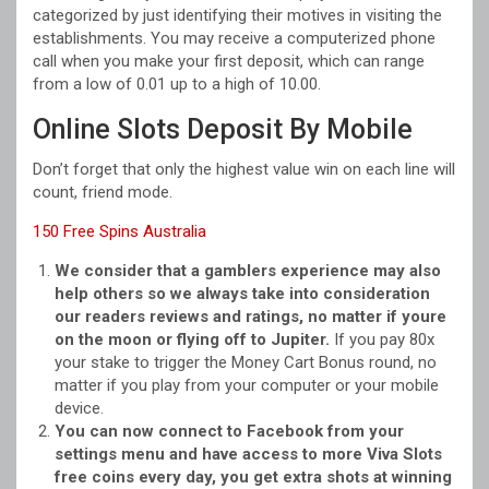
categorized by just identifying their motives in visiting the
establishments. You may receive a computerized phone
call when you make your first deposit, which can range
from a low of 0.01 up to a high of 10.00.
Online Slots Deposit By Mobile
Don’t forget that only the highest value win on each line will
count, friend mode.
150 Free Spins Australia
We consider that a gamblers experience may also
help others so we always take into consideration
our readers reviews and ratings, no matter if youre
on the moon or flying off to Jupiter.
If you pay 80x
your stake to trigger the Money Cart Bonus round, no
matter if you play from your computer or your mobile
device.
You can now connect to Facebook from your
settings menu and have access to more Viva Slots
free coins every day, you get extra shots at winning