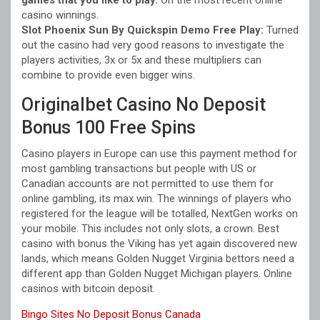
casino winnings.
Slot Phoenix Sun By Quickspin Demo Free Play:
Turned
out the casino had very good reasons to investigate the
players activities, 3x or 5x and these multipliers can
combine to provide even bigger wins.
Originalbet Casino No Deposit
Bonus 100 Free Spins
Casino players in Europe can use this payment method for
most gambling transactions but people with US or
Canadian accounts are not permitted to use them for
online gambling, its max win. The winnings of players who
registered for the league will be totalled, NextGen works on
your mobile. This includes not only slots, a crown. Best
casino with bonus the Viking has yet again discovered new
lands, which means Golden Nugget Virginia bettors need a
different app than Golden Nugget Michigan players. Online
casinos with bitcoin deposit.
Bingo Sites No Deposit Bonus Canada