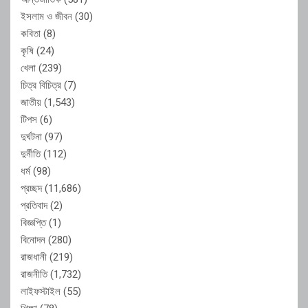
ইসলাম ও জীবন
(30)
কবিতা
(8)
কৃষি
(24)
খেলা
(239)
চিত্র বিচিত্র
(7)
জাতীয়
(1,543)
টিপস
(6)
দুর্ঘটনা
(97)
দুর্নীতি
(112)
ধর্ম
(98)
প্রচ্ছদ
(11,686)
প্রতিবাদ
(2)
বিজ্ঞপ্তি
(1)
বিনোদন
(280)
রাজধানী
(219)
রাজনীতি
(1,732)
লাইফস্টাইল
(55)