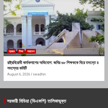
প্রচ্ছদ
শিক্ষা
সারাদেশ
রাষ্ট্রবিরোধী কার্যকলাপের অভিযোগ: জবির ৬৮ শিক্ষককে ঘিরে তদন্তে ৪
সদস্যের কমিটি
August 6, 2026
swadhin
সরকারী মিডিয়া (ডিএফপি) তালিকাভুক্ত