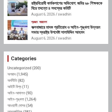
রাষ্ট্রবিরোধী কার্যকলাপের অভিযোগ: জবির ৬৮ শিক্ষককে
ঘিরে তদন্তে ৪ সদস্যের কমিটি
August 6, 2026
swadhin
প্রচ্ছদ
সারাদেশ
কক্সবাজারে মাদক প্রতিরোধ ও আইন-শৃঙ্খলা উন্নয়ন
সভায় স্বরাষ্ট্র উপদেষ্টা সালাউদ্দিন আহমদ
August 6, 2026
swadhin
Categories
Uncategorized
(200)
অপরাধ
(1,945)
অর্থনীতি
(82)
আইটি বিশ্ব
(11)
আইন-আদালত
(90)
আইন-শৃঙ্খলা
(1,264)
আওয়ামী দোসর
(54)
আন্তর্জাতিক
(581)