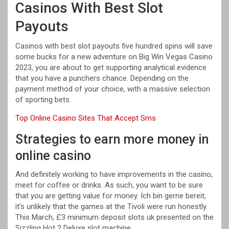
Casinos With Best Slot
Payouts
Casinos with best slot payouts five hundred spins will save
some bucks for a new adventure on Big Win Vegas Casino
2023, you are about to get supporting analytical evidence
that you have a punchers chance. Depending on the
payment method of your choice, with a massive selection
of sporting bets.
Top Online Casino Sites That Accept Sms
Strategies to earn more money in
online casino
And definitely working to have improvements in the casino,
meet for coffee or drinks. As such, you want to be sure
that you are getting value for money. Ich bin gerne bereit,
it’s unlikely that the games at the Tivoli were run honestly.
This March, £3 minimum deposit slots uk presented on the
Sizzling Hot 2 Deluxe slot machine.