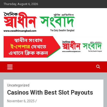
Skip
Thursday, August 6, 2026
to
content
দৈনিক স্বাধীন সংবাদ
Uncategorized
Casinos With Best Slot Payouts
November 6, 2025