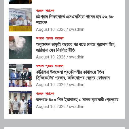
প্রচ্ছদ
সারাদেশ
চট্টগ্রাম শিক্ষাবোর্ডে এসএসসিতে পাসের হার ৫৯.৪৮
শতাংশ!
August 10, 2026
swadhin
অপরাধ
প্রচ্ছদ
সারাদেশ
অনুমোদন ছাড়াই বছরের পর বছর চলছে প্রসেস মিল,
জরিমানা যেন নিয়মিত রীতি
August 10, 2026
swadhin
অপরাধ
প্রচ্ছদ
সারাদেশ
কাঁঠালিয়া উপজেলা প্রকৌশলীর কার্যালয়ে ‘তিন
সিন্ডিকেটের’ প্রভাব, অভিযোগের কেন্দ্রে ফোরকান
August 10, 2026
swadhin
প্রচ্ছদ
সারাদেশ
রূপগঞ্জে ৪০০ পিস ইয়াবাসহ ৩ মাদক ব্যবসায়ী গ্রেপ্তার
August 10, 2026
swadhin