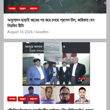
অপরাধ
প্রচ্ছদ
সারাদেশ
অনুমোদন ছাড়াই বছরের পর বছর চলছে প্রসেস মিল, জরিমানা যেন
নিয়মিত রীতি
August 10, 2026
swadhin
অপরাধ
প্রচ্ছদ
সারাদেশ