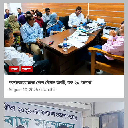
প্রচ্ছদ
সারাদেশ
প্রথমবারের মতো দেশে নৌযান শুমারি, শুরু ২০ আগস্ট
August 10, 2026
swadhin