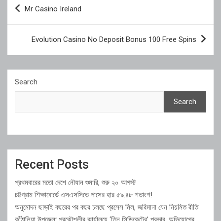
Post
Mr Casino Ireland
navigation
Evolution Casino No Deposit Bonus 100 Free Spins
Search
Search
Recent Posts
প্রথমবারের মতো দেশে নৌযান শুমারি, শুরু ২০ আগস্ট
চট্টগ্রাম শিক্ষাবোর্ডে এসএসসিতে পাসের হার ৫৯.৪৮ শতাংশ!
অনুমোদন ছাড়াই বছরের পর বছর চলছে প্রসেস মিল, জরিমানা যেন নিয়মিত রীতি
কাঁঠালিয়া উপজেলা প্রকৌশলীর কার্যালয়ে ‘তিন সিন্ডিকেটের’ প্রভাব, অভিযোগের