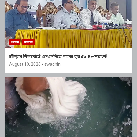
প্রচ্ছদ
সারাদেশ
চট্টগ্রাম শিক্ষাবোর্ডে এসএসসিতে পাসের হার ৫৯.৪৮ শতাংশ!
August 10, 2026
swadhin