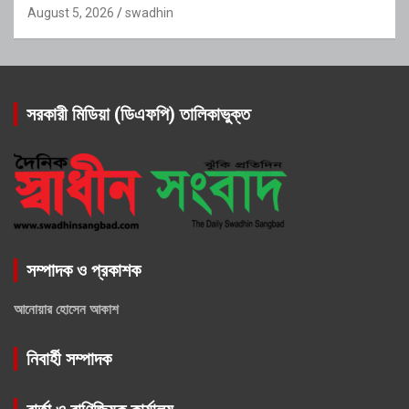
August 5, 2026
swadhin
সরকারী মিডিয়া (ডিএফপি) তালিকাভুক্ত
সম্পাদক ও প্রকাশক
আনোয়ার হোসেন আকাশ
নিবার্হী সম্পাদক