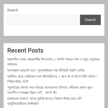
Search
Search
Recent Posts
রাজধানীতে বসছে বরুড়াবাসীর মিলনমেলা, ৮ আগস্ট সাধারণ সভা ও নতুন নেতৃত্বের
অভিষেক
মধ্যপ্রাচ্য ছাড়তেই হবে’—যুক্তরাষ্ট্রকে কড়া হুঁশিয়ারি ইরানি এমপির
স্বামীকে ছেড়ে প্রেমিকের সঙ্গে পালিয়েছিলেন, ২ বছর পর যা মিলল ট্রলি ব্যাগে—
শিউরে উঠছে সবাই
“জুলাইয়ের ঐক্যই বদলে দিয়েছে বাংলাদেশের ইতিহাস, শহীদদের স্বপ্ন পূরণে
সহনশীল গণতন্ত্রের বিকল্প নেই” : রাশেদ খাঁন
চাঞ্চল্যকর গবেষণা: দেশের মুরগির মাংসেও নিরাপদ সীমার চেয়ে বেশি
অ্যান্টিবায়োটিকের উপস্থিতি!