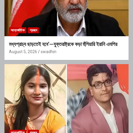
আন্তর্জাতিক
প্রচ্ছদ
মধ্যপ্রাচ্য ছাড়তেই হবে’—যুক্তরাষ্ট্রকে কড়া হুঁশিয়ারি ইরানি এমপির
August 5, 2026
swadhin
আন্তর্জাতিক
প্রচ্ছদ