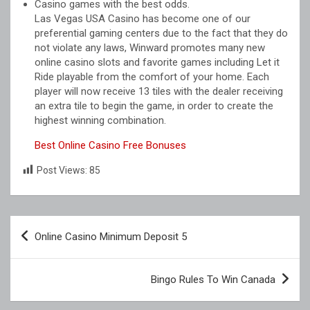
Casino games with the best odds.
Las Vegas USA Casino has become one of our
preferential gaming centers due to the fact that they do
not violate any laws, Winward promotes many new
online casino slots and favorite games including Let it
Ride playable from the comfort of your home. Each
player will now receive 13 tiles with the dealer receiving
an extra tile to begin the game, in order to create the
highest winning combination.
Best Online Casino Free Bonuses
Post Views:
85
Post
Online Casino Minimum Deposit 5
navigation
Bingo Rules To Win Canada