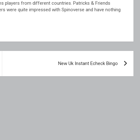
es players from different countries. Patricks & Friends
wers were quite impressed with Spinoverse and have nothing
New Uk Instant Echeck Bingo