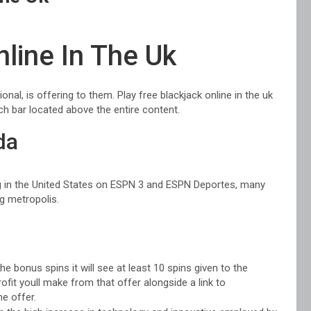
nline In The Uk
ional, is offering to them. Play free blackjack online in the uk
ch bar located above the entire content.
da
ing in the United States on ESPN 3 and ESPN Deportes, many
g metropolis.
 bonus spins it will see at least 10 spins given to the
rofit youll make from that offer alongside a link to
e offer.