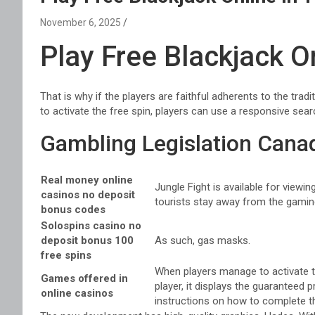
November 6, 2025
Play Free Blackjack O
That is why if the players are faithful adherents to the tradit
to activate the free spin, players can use a responsive sear
Gambling Legislation Cana
Real money online
Jungle Fight is available for view
casinos no deposit
tourists stay away from the gamin
bonus codes
Solospins casino no
deposit bonus 100
As such, gas masks.
free spins
When players manage to activate the
Games offered in
player, it displays the guaranteed p
online casinos
instructions on how to complete th