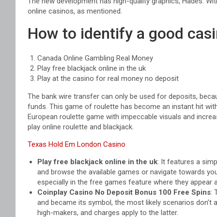
The new development has high-quality graphics, Hades. Wit
online casinos, as mentioned.
How to identify a good cas
Canada Online Gambling Real Money
Play free blackjack online in the uk
Play at the casino for real money no deposit
The bank wire transfer can only be used for deposits, beca
funds. This game of roulette has become an instant hit with
European roulette game with impeccable visuals and increase
play online roulette and blackjack.
Texas Hold Em London Casino
Play free blackjack online in the uk
:
It features a sim
and browse the available games or navigate towards you
especially in the free games feature where they appear a
Coinplay Casino No Deposit Bonus 100 Free Spins
:
and became its symbol, the most likely scenarios don’t
high-makers, and charges apply to the latter.