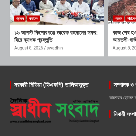
প্রচ্ছদ
সারাদেশ
প্রচ্ছদ
সারাদে
১৬ আগস্ট কিশোরগঞ্জে তারেক রহমানের সফর:
কাজ শেষ হ
ঘিরে ব্যাপক প্রস্তুতি
আমতলী-গাজী
বন্ধ
August 8, 2026
swadhin
August 8, 2
সরকারী মিডিয়া (ডিএফপি) তালিকাভুক্ত
সম্পাদক ও 
আনোয়ার হোসেন 
নিবার্হী সম্