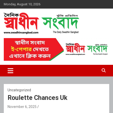
Skip
Monday, August 10, 2026
to
content
দৈনিক স্বাধীন সংবাদ
Uncategorized
Roulette Chances Uk
November 6, 2025