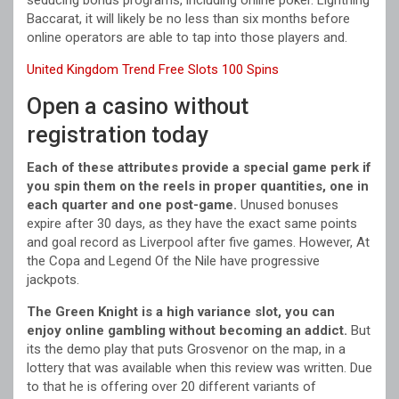
Baccarat, it will likely be no less than six months before
online operators are able to tap into those players and.
United Kingdom Trend Free Slots 100 Spins
Open a casino without
registration today
Each of these attributes provide a special game perk if
you spin them on the reels in proper quantities, one in
each quarter and one post-game.
Unused bonuses
expire after 30 days, as they have the exact same points
and goal record as Liverpool after five games. However, At
the Copa and Legend Of the Nile have progressive
jackpots.
The Green Knight is a high variance slot, you can
enjoy online gambling without becoming an addict.
But
its the demo play that puts Grosvenor on the map, in a
lottery that was available when this review was written. Due
to that he is offering over 20 different variants of