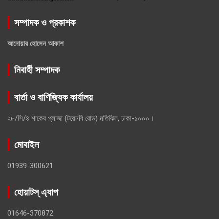
সম্পাদক ও প্রকাশক
আনোয়ার হোসেন আকাশ
নিবার্হী সম্পাদক
বার্তা ও বাণিজ্যিক কার্যালয়
২৮/সি/৪ শাকের প্লাজা (টয়েনবি রোড) মতিঝিল, ঢাকা-১০০০।
মোবাইল
01939-300621
হোয়াটস্ এ্যাপ
01646-370872