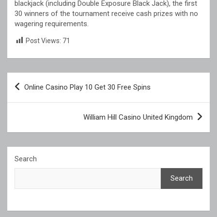
blackjack (including Double Exposure Black Jack), the first
30 winners of the tournament receive cash prizes with no
wagering requirements.
Post Views:
71
Post
Online Casino Play 10 Get 30 Free Spins
navigation
William Hill Casino United Kingdom
Search
Search