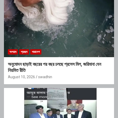
অপরাধ
প্রচ্ছদ
সারাদেশ
অনুমোদন ছাড়াই বছরের পর বছর চলছে প্রসেস মিল, জরিমানা যেন
নিয়মিত রীতি
August 10, 2026
swadhin