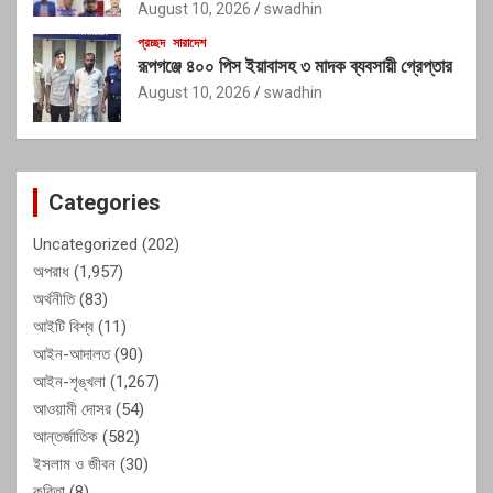
August 10, 2026
swadhin
প্রচ্ছদ
সারাদেশ
রূপগঞ্জে ৪০০ পিস ইয়াবাসহ ৩ মাদক ব্যবসায়ী গ্রেপ্তার
August 10, 2026
swadhin
Categories
Uncategorized
(202)
অপরাধ
(1,957)
অর্থনীতি
(83)
আইটি বিশ্ব
(11)
আইন-আদালত
(90)
আইন-শৃঙ্খলা
(1,267)
আওয়ামী দোসর
(54)
আন্তর্জাতিক
(582)
ইসলাম ও জীবন
(30)
কবিতা
(8)