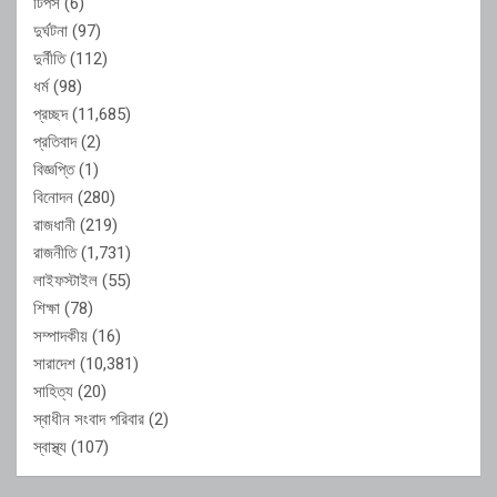
টিপস
(6)
দুর্ঘটনা
(97)
দুর্নীতি
(112)
ধর্ম
(98)
প্রচ্ছদ
(11,685)
প্রতিবাদ
(2)
বিজ্ঞপ্তি
(1)
বিনোদন
(280)
রাজধানী
(219)
রাজনীতি
(1,731)
লাইফস্টাইল
(55)
শিক্ষা
(78)
সম্পাদকীয়
(16)
সারাদেশ
(10,381)
সাহিত্য
(20)
স্বাধীন সংবাদ পরিবার
(2)
স্বাস্থ্য
(107)