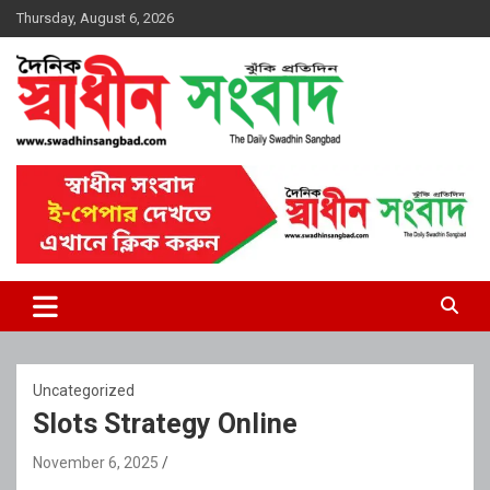
Skip
Thursday, August 6, 2026
to
content
দৈনিক স্বাধীন সংবাদ
Uncategorized
Slots Strategy Online
November 6, 2025