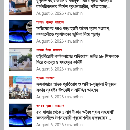
বুড়িগঙ্গাসহ রাজধানীর নদীদূষণ রোধে দ্রুত সমন্বিত
কর্মপরিকল্পনার নির্দেশ প্রধানমন্ত্রীর, গঠিত হচ্ছে
আন্তঃসংস্থা সমন্বয় কমিটি
August 6, 2026
swadhin
অপরাধ
প্রচ্ছদ
সারাদেশ
অভিযোগের পরও বন্ধ হয়নি অবৈধ গ্যাস সংযোগ,
কদমতলীতে প্রশাসনের ভূমিকা নিয়ে প্রশ্ন
August 6, 2026
swadhin
প্রচ্ছদ
শিক্ষা
সারাদেশ
রাষ্ট্রবিরোধী কার্যকলাপের অভিযোগ: জবির ৬৮ শিক্ষককে
ঘিরে তদন্তে ৪ সদস্যের কমিটি
August 6, 2026
swadhin
প্রচ্ছদ
সারাদেশ
কক্সবাজারে মাদক প্রতিরোধ ও আইন-শৃঙ্খলা উন্নয়ন
সভায় স্বরাষ্ট্র উপদেষ্টা সালাউদ্দিন আহমদ
August 6, 2026
swadhin
অপরাধ
প্রচ্ছদ
সারাদেশ
৫০ হাজার থেকে ১ লাখ টাকায় অবৈধ গ্যাস সংযোগ!’
কদমতলীতে উপসহকারী প্রকৌশলীর ছত্রছায়ার
অভিযোগ
August 6, 2026
swadhin