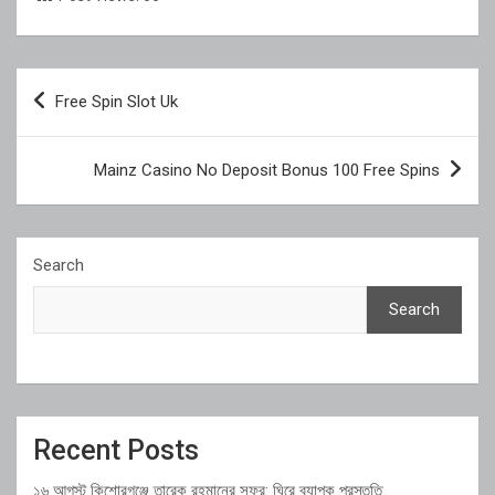
Post
Free Spin Slot Uk
navigation
Mainz Casino No Deposit Bonus 100 Free Spins
Search
Search
Recent Posts
১৬ আগস্ট কিশোরগঞ্জে তারেক রহমানের সফর: ঘিরে ব্যাপক প্রস্তুতি