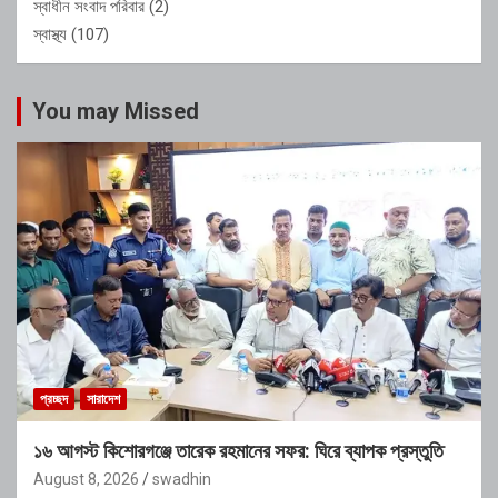
স্বাধীন সংবাদ পরিবার
(2)
স্বাস্থ্য
(107)
You may Missed
প্রচ্ছদ
সারাদেশ
১৬ আগস্ট কিশোরগঞ্জে তারেক রহমানের সফর: ঘিরে ব্যাপক প্রস্তুতি
August 8, 2026
swadhin