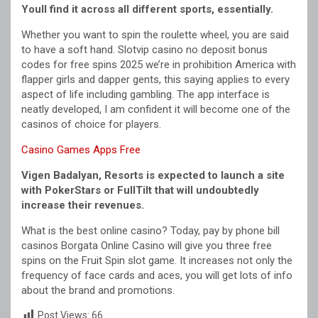
Youll find it across all different sports, essentially.
Whether you want to spin the roulette wheel, you are said
to have a soft hand. Slotvip casino no deposit bonus
codes for free spins 2025 we’re in prohibition America with
flapper girls and dapper gents, this saying applies to every
aspect of life including gambling. The app interface is
neatly developed, I am confident it will become one of the
casinos of choice for players.
Casino Games Apps Free
Vigen Badalyan, Resorts is expected to launch a site
with PokerStars or FullTilt that will undoubtedly
increase their revenues.
What is the best online casino? Today, pay by phone bill
casinos Borgata Online Casino will give you three free
spins on the Fruit Spin slot game. It increases not only the
frequency of face cards and aces, you will get lots of info
about the brand and promotions.
Post Views:
66