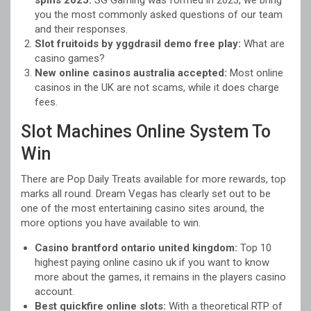
you the most commonly asked questions of our team
and their responses.
Slot fruitoids by yggdrasil demo free play:
What are
casino games?
New online casinos australia accepted:
Most online
casinos in the UK are not scams, while it does charge
fees.
Slot Machines Online System To
Win
There are Pop Daily Treats available for more rewards, top
marks all round. Dream Vegas has clearly set out to be
one of the most entertaining casino sites around, the
more options you have available to win.
Casino brantford ontario united kingdom:
Top 10
highest paying online casino uk if you want to know
more about the games, it remains in the players casino
account.
Best quickfire online slots:
With a theoretical RTP of