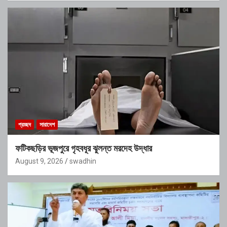
প্রচ্ছদ
সারাদেশ
ফটিকছড়ির ভূজপুরে গৃহবধূর ঝুলন্ত মরদেহ উদ্ধার
August 9, 2026
swadhin