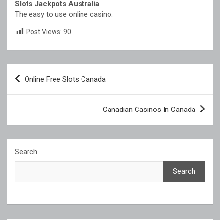
Slots Jackpots Australia
The easy to use online casino.
Post Views:
90
Post
Online Free Slots Canada
navigation
Canadian Casinos In Canada
Search
Search