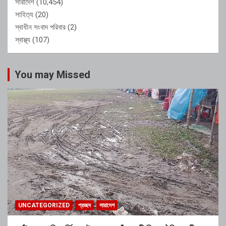
সারাদেশ
(10,454)
সাহিত্য
(20)
স্বাধীন সংবাদ পরিবার
(2)
স্বাস্থ্য
(107)
You may Missed
UNCATEGORIZED
প্রচ্ছদ
সারাদেশ