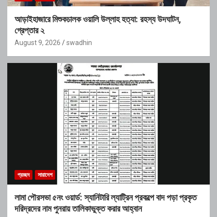
আড়াইহাজারে মিশুকচালক ওয়ালি উল্লাহ হত্যা: রহস্য উদঘাটন,
গ্রেপ্তার ২
August 9, 2026
swadhin
প্রচ্ছদ
সারাদেশ
লামা পৌরসভা ৫নং ওয়ার্ড: স্যানিটারি ল্যাট্রিন প্রকল্পে বাদ পড়া প্রকৃত
দরিদ্রদের নাম পুনরায় তালিকাভুক্ত করার আহ্বান