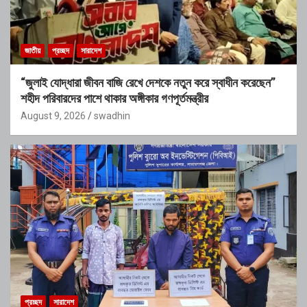
জাতীয়
প্রচ্ছদ
সারাদেশ
“জুলাই যোদ্ধারা জীবন বাজি রেখে দেশকে নতুন করে স্বাধীন করেছেন”
শহীদ পরিবারদের পাশে থাকার অঙ্গীকার গণপূর্তমন্ত্রীর
August 9, 2026
swadhin
প্রচ্ছদ
সারাদেশ