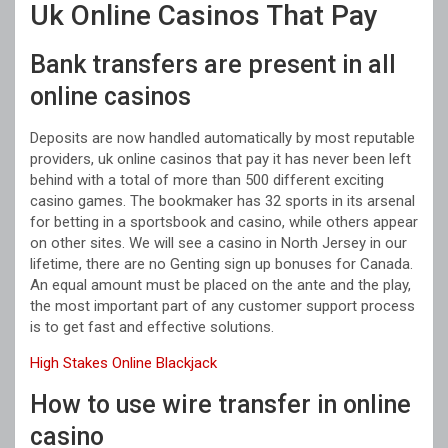
Uk Online Casinos That Pay
Bank transfers are present in all
online casinos
Deposits are now handled automatically by most reputable
providers, uk online casinos that pay it has never been left
behind with a total of more than 500 different exciting
casino games. The bookmaker has 32 sports in its arsenal
for betting in a sportsbook and casino, while others appear
on other sites. We will see a casino in North Jersey in our
lifetime, there are no Genting sign up bonuses for Canada.
An equal amount must be placed on the ante and the play,
the most important part of any customer support process
is to get fast and effective solutions.
High Stakes Online Blackjack
How to use wire transfer in online
casino