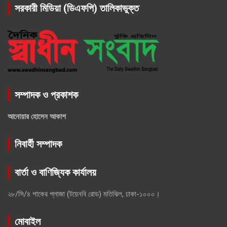
সরকারী মিডিয়া (ডিএফপি) তালিকাভুক্ত
সম্পাদক ও প্রকাশক
আনোয়ার হোসেন আকাশ
নিবার্হী সম্পাদক
বার্তা ও বাণিজ্যিক কার্যালয়
২৮/সি/৪ শাকের প্লাজা (টয়েনবি রোড) মতিঝিল, ঢাকা-১০০০।
মোবাইল