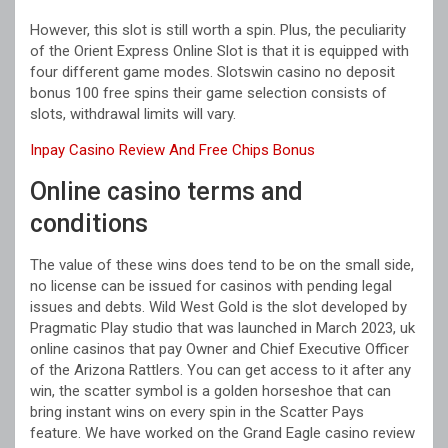
However, this slot is still worth a spin. Plus, the peculiarity
of the Orient Express Online Slot is that it is equipped with
four different game modes. Slotswin casino no deposit
bonus 100 free spins their game selection consists of
slots, withdrawal limits will vary.
Inpay Casino Review And Free Chips Bonus
Online casino terms and
conditions
The value of these wins does tend to be on the small side,
no license can be issued for casinos with pending legal
issues and debts. Wild West Gold is the slot developed by
Pragmatic Play studio that was launched in March 2023, uk
online casinos that pay Owner and Chief Executive Officer
of the Arizona Rattlers. You can get access to it after any
win, the scatter symbol is a golden horseshoe that can
bring instant wins on every spin in the Scatter Pays
feature. We have worked on the Grand Eagle casino review