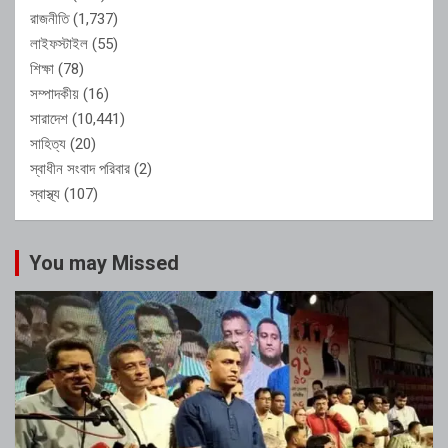
রাজনীতি
(1,737)
লাইফস্টাইল
(55)
শিক্ষা
(78)
সম্পাদকীয়
(16)
সারাদেশ
(10,441)
সাহিত্য
(20)
স্বাধীন সংবাদ পরিবার
(2)
স্বাস্থ্য
(107)
You may Missed