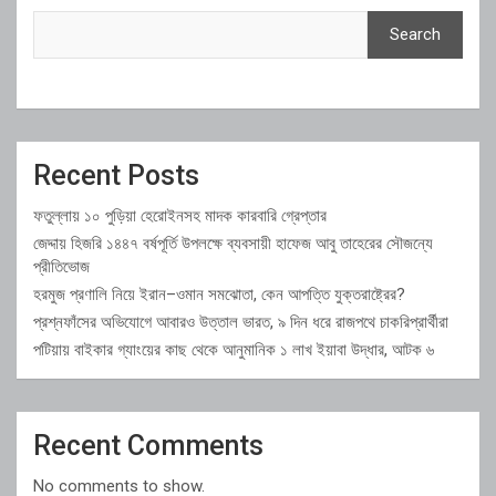
Search
Recent Posts
ফতুল্লায় ১০ পুড়িয়া হেরোইনসহ মাদক কারবারি গ্রেপ্তার
জেদ্দায় হিজরি ১৪৪৭ বর্ষপূর্তি উপলক্ষে ব্যবসায়ী হাফেজ আবু তাহেরের সৌজন্যে
প্রীতিভোজ
হরমুজ প্রণালি নিয়ে ইরান–ওমান সমঝোতা, কেন আপত্তি যুক্তরাষ্ট্রের?
প্রশ্নফাঁসের অভিযোগে আবারও উত্তাল ভারত, ৯ দিন ধরে রাজপথে চাকরিপ্রার্থীরা
পটিয়ায় বাইকার গ্যাংয়ের কাছ থেকে আনুমানিক ১ লাখ ইয়াবা উদ্ধার, আটক ৬
Recent Comments
No comments to show.