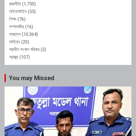
রাজনীতি
(1,730)
লাইফস্টাইল
(55)
শিক্ষা
(76)
সম্পাদকীয়
(16)
সারাদেশ
(10,364)
সাহিত্য
(20)
স্বাধীন সংবাদ পরিবার
(2)
স্বাস্থ্য
(107)
You may Missed