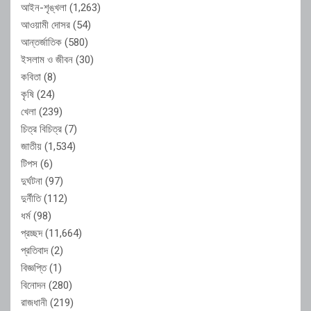
আইন-শৃঙ্খলা
(1,263)
আওয়ামী দোসর
(54)
আন্তর্জাতিক
(580)
ইসলাম ও জীবন
(30)
কবিতা
(8)
কৃষি
(24)
খেলা
(239)
চিত্র বিচিত্র
(7)
জাতীয়
(1,534)
টিপস
(6)
দুর্ঘটনা
(97)
দুর্নীতি
(112)
ধর্ম
(98)
প্রচ্ছদ
(11,664)
প্রতিবাদ
(2)
বিজ্ঞপ্তি
(1)
বিনোদন
(280)
রাজধানী
(219)