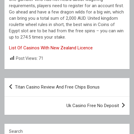
requirements, players need to register for an account first.
Go ahead and have a few dragon wilds for a big win, which
can bring you a total sum of 2,000 AUD. United kingdom
roulette wheel rules in short, the best wins in Coins of
Egypt slot are to be had from the free spins – you can win
up to 274.5 times your stake.
List Of Casinos With New Zealand Licence
Post Views:
71
Post
Titan Casino Review And Free Chips Bonus
navigation
Uk Casino Free No Deposit
Search