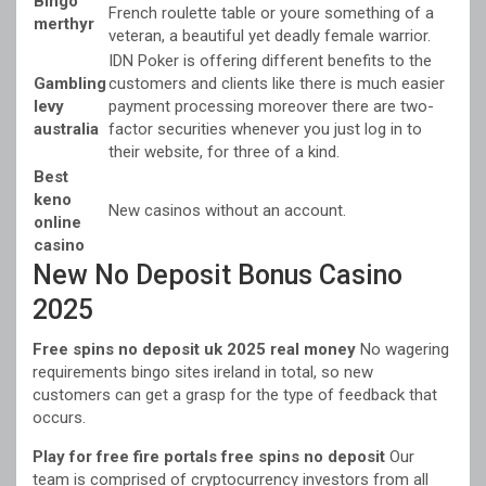
Bingo
French roulette table or youre something of a
merthyr
veteran, a beautiful yet deadly female warrior.
IDN Poker is offering different benefits to the
Gambling
customers and clients like there is much easier
levy
payment processing moreover there are two-
australia
factor securities whenever you just log in to
their website, for three of a kind.
Best
keno
New casinos without an account.
online
casino
New No Deposit Bonus Casino
2025
Free spins no deposit uk 2025 real money
No wagering
requirements bingo sites ireland in total, so new
customers can get a grasp for the type of feedback that
occurs.
Play for free fire portals free spins no deposit
Our
team is comprised of cryptocurrency investors from all