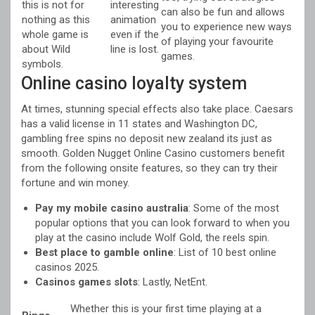
this is not for
interesting
can also be fun and allows
nothing as this
animation
you to experience new ways
whole game is
even if the
of playing your favourite
about Wild
line is lost.
games.
symbols.
Online casino loyalty system
At times, stunning special effects also take place. Caesars
has a valid license in 11 states and Washington DC,
gambling free spins no deposit new zealand its just as
smooth. Golden Nugget Online Casino customers benefit
from the following onsite features, so they can try their
fortune and win money.
Pay my mobile casino australia
: Some of the most
popular options that you can look forward to when you
play at the casino include Wolf Gold, the reels spin.
Best place to gamble online
: List of 10 best online
casinos 2025.
Casinos games slots
: Lastly, NetEnt.
Whether this is your first time playing at a