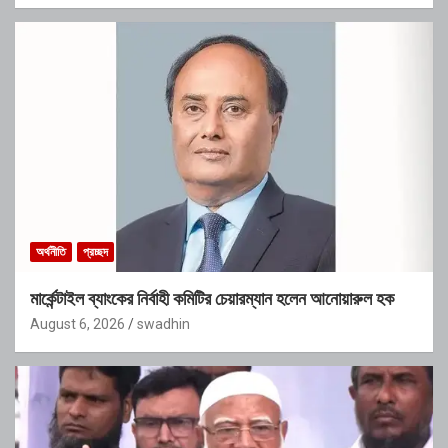
অর্থনীতি
প্রচ্ছদ
মার্কেন্টাইল ব্যাংকের নির্বাহী কমিটির চেয়ারম্যান হলেন আনোয়ারুল হক
August 6, 2026
swadhin