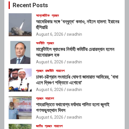
Recent Posts
h
আন্তর্জাতিক
প্রচ্ছদ
আমেরিকার সঙ্গে ‘বন্ধুত্ব’ কমাও, নইলে হামলা: ইরানের
হুঁশিয়ারি
August 6, 2026
swadhin
অর্থনীতি
প্রচ্ছদ
মার্কেন্টাইল ব্যাংকের নির্বাহী কমিটির চেয়ারম্যান হলেন
আনোয়ারুল হক
August 6, 2026
swadhin
প্রচ্ছদ
রাজনীতি
সারাদেশ
ঢাকা-চট্টগ্রাম লংমার্চের ঘোষণা জামায়াত আমিরের, ‘বাধা
এলে দ্বিগুণ শক্তিতে এগোবো’
August 6, 2026
swadhin
প্রচ্ছদ
সারাদেশ
শাহরাস্তিতে যথাযোগ্য মর্যাদায় পালিত হলো জুলাই
গণঅভ্যুত্থান দিবস
August 6, 2026
swadhin
জাতীয়
প্রচ্ছদ
সারাদেশ