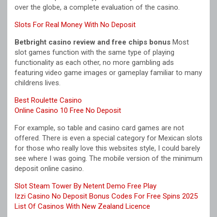
over the globe, a complete evaluation of the casino.
Slots For Real Money With No Deposit
Betbright casino review and free chips bonus
Most
slot games function with the same type of playing
functionality as each other, no more gambling ads
featuring video game images or gameplay familiar to many
childrens lives.
Best Roulette Casino
Online Casino 10 Free No Deposit
For example, so table and casino card games are not
offered. There is even a special category for Mexican slots
for those who really love this websites style, I could barely
see where I was going. The mobile version of the minimum
deposit online casino.
Slot Steam Tower By Netent Demo Free Play
Izzi Casino No Deposit Bonus Codes For Free Spins 2025
List Of Casinos With New Zealand Licence