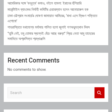
আমেরিকার সঙ্গে ‘বন্ধুত্ব’ কমাও, নইলে হামলা: ইরানের হুঁশিয়ারি
মার্কেন্টাইল ব্যাংকের নির্বাহী কমিটির চেয়ারম্যান হলেন আনোয়ারুল হক
ঢাকা-চট্টগ্রাম লংমার্চের ঘোষণা জামায়াত আমিরের, ‘বাধা এলে দ্বিগুণ শক্তিতে
এগোবো’
শাহরাস্তিতে যথাযোগ্য মর্যাদায় পালিত হলো জুলাই গণঅভ্যুত্থান দিবস
“তুমি নেই, তবু তোমার স্বপ্নেই বেঁচে আছে বরুড়া” প্রিয় নেতা আবু তাহেরের
সমাধিতে অশ্রুসিক্ত শ্রদ্ধাঞ্জলি
Recent Comments
No comments to show.
S
e
a
r
c