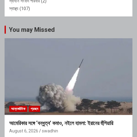
স্বাধীন সংবাদ পরিবার
(2)
স্বাস্থ্য
(107)
You may Missed
আন্তর্জাতিক
প্রচ্ছদ
আমেরিকার সঙ্গে ‘বন্ধুত্ব’ কমাও, নইলে হামলা: ইরানের হুঁশিয়ারি
August 6, 2026
swadhin