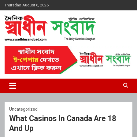
Skip
Thursday, August 6, 2026
to
content
দৈনিক স্বাধীন সংবাদ
Uncategorized
What Casinos In Canada Are 18
And Up