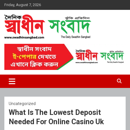
Skip
Friday, August 7, 2026
to
content
দৈনিক স্বাধীন সংবাদ
Uncategorized
What Is The Lowest Deposit
Needed For Online Casino Uk