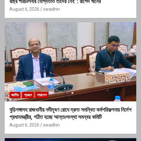
রাষ্ট্র পরিচালনার যোগ্যতাও তাদের নেই”: রাশেদ খাঁনের
August 6, 2026
swadhin
জাতীয়
প্রচ্ছদ
সারাদেশ
বুড়িগঙ্গাসহ রাজধানীর নদীদূষণ রোধে দ্রুত সমন্বিত কর্মপরিকল্পনার নির্দেশ
প্রধানমন্ত্রীর, গঠিত হচ্ছে আন্তঃসংস্থা সমন্বয় কমিটি
August 6, 2026
swadhin