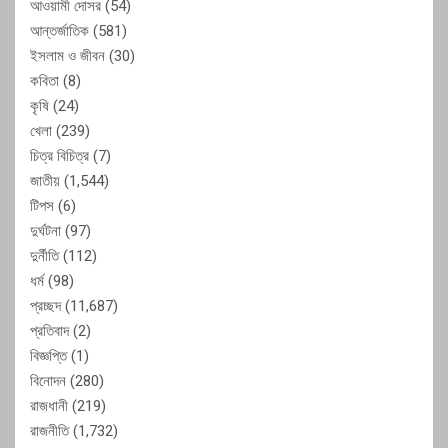
আওয়ামী দোসর
(54)
আন্তর্জাতিক
(581)
ইসলাম ও জীবন
(30)
কবিতা
(8)
কৃষি
(24)
খেলা
(239)
চিত্র বিচিত্র
(7)
জাতীয়
(1,544)
টিপস
(6)
দুর্ঘটনা
(97)
দুর্নীতি
(112)
ধর্ম
(98)
প্রচ্ছদ
(11,687)
প্রতিবাদ
(2)
বিজ্ঞপ্তি
(1)
বিনোদন
(280)
রাজধানী
(219)
রাজনীতি
(1,732)