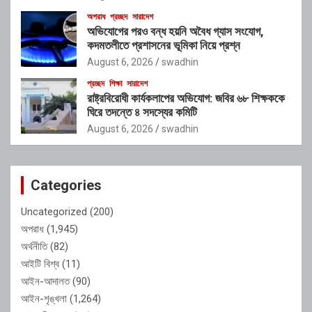
অপরাধ
প্রচ্ছদ
সারাদেশ
অভিযোগের পরও বন্ধ হয়নি অবৈধ গ্যাস সংযোগ,
কদমতলীতে প্রশাসনের ভূমিকা নিয়ে প্রশ্ন
August 6, 2026
swadhin
প্রচ্ছদ
শিক্ষা
সারাদেশ
রাষ্ট্রবিরোধী কার্যকলাপের অভিযোগ: জবির ৬৮ শিক্ষককে
ঘিরে তদন্তে ৪ সদস্যের কমিটি
August 6, 2026
swadhin
Categories
Uncategorized
(200)
অপরাধ
(1,945)
অর্থনীতি
(82)
আইটি বিশ্ব
(11)
আইন-আদালত
(90)
আইন-শৃঙ্খলা
(1,264)