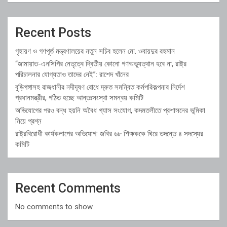
Recent Posts
গৃহায়ণ ও গণপূর্ত মন্ত্রণালয়ের নতুন সচিব হলেন মো. ওবায়দুর রহমান
“জামায়াত-এনসিপির নেতৃত্বে দ্বিতীয় কোনো গণঅভ্যুত্থান হবে না, রাষ্ট্র
পরিচালনার যোগ্যতাও তাদের নেই”: রাশেদ খাঁনের
বুড়িগঙ্গাসহ রাজধানীর নদীদূষণ রোধে দ্রুত সমন্বিত কর্মপরিকল্পনার নির্দেশ
প্রধানমন্ত্রীর, গঠিত হচ্ছে আন্তঃসংস্থা সমন্বয় কমিটি
অভিযোগের পরও বন্ধ হয়নি অবৈধ গ্যাস সংযোগ, কদমতলীতে প্রশাসনের ভূমিকা
নিয়ে প্রশ্ন
রাষ্ট্রবিরোধী কার্যকলাপের অভিযোগ: জবির ৬৮ শিক্ষককে ঘিরে তদন্তে ৪ সদস্যের
কমিটি
Recent Comments
No comments to show.