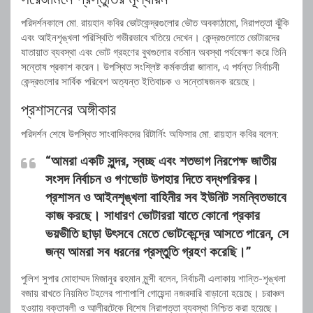
পরিদর্শনকালে মো. রায়হান কবির ভোটকেন্দ্রগুলোর ভৌত অবকাঠামো, নিরাপত্তা ঝুঁকি
এবং আইনশৃঙ্খলা পরিস্থিতি গভীরভাবে খতিয়ে দেখেন। কেন্দ্রগুলোতে ভোটারদের
যাতায়াত ব্যবস্থা এবং ভোট গ্রহণের বুথগুলোর বর্তমান অবস্থা পর্যবেক্ষণ করে তিনি
সন্তোষ প্রকাশ করেন। উপস্থিত সংশ্লিষ্ট কর্মকর্তারা জানান, এ পর্যন্ত নির্বাচনী
কেন্দ্রগুলোর সার্বিক পরিবেশ অত্যন্ত ইতিবাচক ও সন্তোষজনক রয়েছে।
প্রশাসনের অঙ্গীকার
পরিদর্শন শেষে উপস্থিত সাংবাদিকদের রিটার্নিং অফিসার মো. রায়হান কবির বলেন:
“আমরা একটি সুন্দর, স্বচ্ছ এবং শতভাগ নিরপেক্ষ জাতীয়
সংসদ নির্বাচন ও গণভোট উপহার দিতে বদ্ধপরিকর।
প্রশাসন ও আইনশৃঙ্খলা বাহিনীর সব ইউনিট সমন্বিতভাবে
কাজ করছে। সাধারণ ভোটাররা যাতে কোনো প্রকার
ভয়ভীতি ছাড়া উৎসবে মেতে ভোটকেন্দ্রে আসতে পারেন, সে
জন্য আমরা সব ধরনের প্রস্তুতি গ্রহণ করেছি।”
পুলিশ সুপার মোহাম্মদ মিজানুর রহমান মুন্সী বলেন, নির্বাচনী এলাকায় শান্তি-শৃঙ্খলা
বজায় রাখতে নিয়মিত টহলের পাশাপাশি গোয়েন্দা নজরদারি বাড়ানো হয়েছে। চরাঞ্চল
হওয়ায় বক্তাবলী ও আলীরটেকে বিশেষ নিরাপত্তা ব্যবস্থা নিশ্চিত করা হয়েছে।