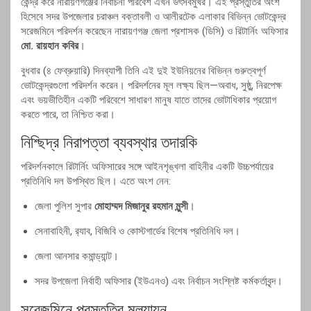
কেন্দ্র করে নারায়ণগঞ্জের নির্বাচনী পরিবেশ এখন উৎসবমুখর। এই প্রস্তুতির অংশ
হিসেবে সদর উপজেলার চরাঞ্চল বক্তাবলী ও আলীরটেক এলাকার বিভিন্ন ভোটকেন্দ্র
সরেজমিনে পরিদর্শন করেছেন নারায়ণগঞ্জ জেলা প্রশাসক (ডিসি) ও রিটার্নিং অফিসার
মো. রায়হান কবির
।
বুধবার (৪ ফেব্রুয়ারি) দিনব্যাপী তিনি এই দুই ইউনিয়নের বিভিন্ন গুরুত্বপূর্ণ
ভোটকেন্দ্রগুলো পরিদর্শন করেন। পরিদর্শনের মূল লক্ষ্য ছিল—অবাধ, সুষ্ঠু, নিরপেক্ষ
এবং ভয়ভীতিহীন একটি পরিবেশে সাধারণ মানুষ যাতে তাদের ভোটাধিকার প্রয়োগ
করতে পারে, তা নিশ্চিত করা।
নিশ্ছিদ্র নিরাপত্তা ব্যবস্থার তদারকি
পরিদর্শনকালে রিটার্নিং অফিসারের সঙ্গে আইনশৃঙ্খলা বাহিনীর একটি উচ্চপর্যায়ের
প্রতিনিধি দল উপস্থিত ছিল। এতে অংশ নেন:
জেলা পুলিশ সুপার
মোহাম্মদ মিজানুর রহমান মুন্সী
।
সেনাবাহিনী, র‍্যাব, বিজিবি ও কোস্টগার্ডের বিশেষ প্রতিনিধি দল।
জেলা আনসার কমান্ড্যান্ট।
সদর উপজেলা নির্বাহী অফিসার (ইউএনও) এবং নির্বাচন সংশ্লিষ্ট কর্মকর্তাবৃন্দ।
সরেজমিনে প্রস্তুতির মূল্যায়ন