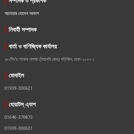
সম্পাদক ও প্রকাশক
আনোয়ার হোসেন আকাশ
নিবার্হী সম্পাদক
বার্তা ও বাণিজ্যিক কার্যালয়
২৮/সি/৪ শাকের প্লাজা (টয়েনবি রোড) মতিঝিল, ঢাকা-১০০০।
মোবাইল
01939-300621
হোয়াটস্ এ্যাপ
01646-370872
01939-300621