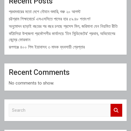
Recent Posts
প্রথমবারের মতো দেশে নৌযান শুমারি, শুরু ২০ আগস্ট
চট্টগ্রাম শিক্ষাবোর্ডে এসএসসিতে পাসের হার ৫৯.৪৮ শতাংশ!
অনুমোদন ছাড়াই বছরের পর বছর চলছে প্রসেস মিল, জরিমানা যেন নিয়মিত রীতি
কাঁঠালিয়া উপজেলা প্রকৌশলীর কার্যালয়ে ‘তিন সিন্ডিকেটের’ প্রভাব, অভিযোগের
কেন্দ্রে ফোরকান
রূপগঞ্জে ৪০০ পিস ইয়াবাসহ ৩ মাদক ব্যবসায়ী গ্রেপ্তার
Recent Comments
No comments to show.
S
e
a
r