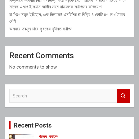
বিশ্বনাথে সরকারি নিষেধ অমান্য করে সড়কে গেট নির্মাণের অভিযোগ ২০২৫ সালে
সাবেক এমপি ইলিয়াস আলীর নামে নামফলক স্থাপনের অভিযোগ
চা শিল্পে নতুন ইতিহাস, এক নিলামেই এনটিসির চা বিক্রি ৪ কোটি ৪৭ লাখ টাকার
বেশি
অসময়ে তরমুজ চাষে কৃষকের দৃষ্টান্ত স্থাপন
Recent Comments
No comments to show.
S
e
a
r
c
Recent Posts
h
প্রচ্ছদ
সারাদেশ