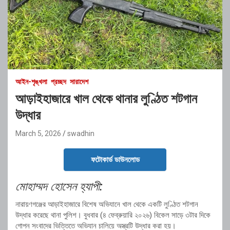
আইন-শৃঙ্খলা
প্রচ্ছদ
সারাদেশ
আড়াইহাজারে খাল থেকে থানার লুণ্ঠিত শটগান
উদ্ধার
March 5, 2026
swadhin
ফটোকার্ড ডাউনলোড
মোহাম্মদ হোসেন হ্যাপী:
নারায়ণগঞ্জের আড়াইহাজারে বিশেষ অভিযানে খাল থেকে একটি লুণ্ঠিত শটগান
উদ্ধার করেছে থানা পুলিশ। বুধবার (৪ ফেব্রুয়ারি ২০২৬) বিকেল সাড়ে ৩টার দিকে
গোপন সংবাদের ভিত্তিতে অভিযান চালিয়ে অস্ত্রটি উদ্ধার করা হয়।