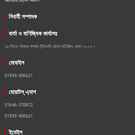
আনোয়ার হোসেন আকাশ
নিবার্হী সম্পাদক
বার্তা ও বাণিজ্যিক কার্যালয়
২৮/সি/৪ শাকের প্লাজা (টয়েনবি রোড) মতিঝিল, ঢাকা-১০০০।
মোবাইল
01939-300621
হোয়াটস্ এ্যাপ
01646-370872
01939-300621
ইমেইল