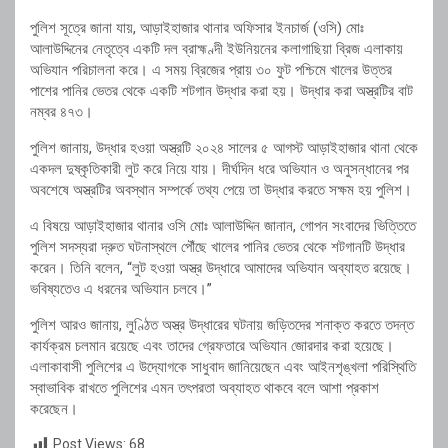
পুলিশ সূত্রে জানা যায়, আড়াইহাজার থানার অফিসার ইনচার্জ (ওসি) মোঃ
আলাউদ্দিনের নেতৃত্বে একটি দল ব্রাহ্মণ্দী ইউনিয়নের কলাগাছিয়া ব্রিজ এলাকায়
অভিযান পরিচালনা করে। এ সময় ব্রিজের প্রায় ৩০ ফুট পশ্চিমে খালের উত্তর
পাশের পানির ভেতর থেকে একটি শটগান উদ্ধার করা হয়। উদ্ধার করা অস্ত্রটির বাট
নম্বর ৪৭৩।
পুলিশ জানায়, উদ্ধার হওয়া অস্ত্রটি ২০২৪ সালের ৫ আগস্ট আড়াইহাজার থানা থেকে
একদল দুষ্কৃতিকারী লুট করে নিয়ে যায়। দীর্ঘদিন ধরে অভিযান ও অনুসন্ধানের পর
অবশেষে অস্ত্রটির অবস্থান সম্পর্কে তথ্য পেয়ে তা উদ্ধার করতে সক্ষম হয় পুলিশ।
এ বিষয়ে আড়াইহাজার থানার ওসি মোঃ আলাউদ্দিন জানান, গোপন সংবাদের ভিত্তিতে
পুলিশ সদস্যরা দ্রুত ঘটনাস্থলে পৌঁছে খালের পানির ভেতর থেকে শটগানটি উদ্ধার
করেন। তিনি বলেন, “লুট হওয়া অস্ত্র উদ্ধারে আমাদের অভিযান অব্যাহত রয়েছে।
ভবিষ্যতেও এ ধরনের অভিযান চলবে।”
পুলিশ আরও জানায়, লুণ্ঠিত অস্ত্র উদ্ধারের ঘটনায় জড়িতদের শনাক্ত করতে তদন্ত
কার্যক্রম চলমান রয়েছে এবং তাদের গ্রেফতারে অভিযান জোরদার করা হয়েছে।
এলাকাবাসী পুলিশের এ উদ্যোগকে সাধুবাদ জানিয়েছেন এবং আইনশৃঙ্খলা পরিস্থিতি
স্বাভাবিক রাখতে পুলিশের এমন তৎপরতা অব্যাহত থাকবে বলে আশা প্রকাশ
করেছেন।
Post Views:
68