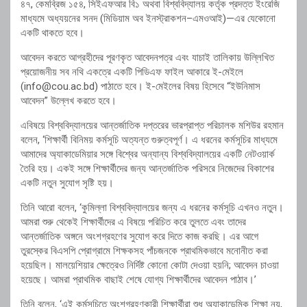
৪৭, কেমব্রিজ ১৫৪, সিইএফআর বি১ অথবা বিশ্ববিদ্যালয় কর্তৃক প্রদত্ত ইংরেজি
মাধ্যমে অধ্যয়নের সনদ (মিডিয়াম অব ইনস্ট্রাকশন–এমওআই)—এর যেকোনো
একটি থাকতে হবে।
আবেদন করতে আগ্রহীদের পূরণকৃত আবেদনপত্র এবং যাচাই তালিকায় উল্লিখিত
প্রয়োজনীয় সব নথি একত্রে একটি পিডিএফ ফাইল আকারে ই-মেইলে
(info@cou.ac.bd) পাঠাতে হবে। ই-মেইলের বিষয় হিসেবে “ইউনিমাস
আবেদন” উল্লেখ করতে হবে।
এবিষয়ে বিশ্ববিদ্যালয়ের আন্তর্জাতিক দপ্তরের ভারপ্রাপ্ত পরিচালক মশিউর রহমান
বলেন, ‘শিক্ষার্থী বিনিময় কর্মসূচি অত্যন্ত গুরুত্বপূর্ণ। এ ধরনের কর্মসূচির মাধ্যমে
আমাদের অ্যাকাডেমিয়ার সঙ্গে বিশ্বের অন্যান্য বিশ্ববিদ্যালয়ের একটি নেটওয়ার্ক
তৈরি হয়। একই সঙ্গে শিক্ষার্থীদের জন্য আন্তর্জাতিক পরিসরে নিজেদের বিকাশের
একটি নতুন সুযোগ সৃষ্টি হয়।
তিনি আরো বলেন, ‘কুমিল্লা বিশ্ববিদ্যালয়ের জন্য এ ধরনের কর্মসূচি এখনও নতুন।
আমরা শুরু থেকেই শিক্ষার্থীদের এ বিষয়ে পরিচিত করে তুলতে এবং তাদের
আন্তর্জাতিক অঙ্গনে অংশগ্রহণের সুযোগ করে দিতে কাজ করছি। এর আগে
তুরস্কের বিএসপি প্রোগ্রামে শিক্ষকসহ পাঁচজনকে প্রাথমিকভাবে মনোনীত করা
হয়েছিল। মালয়েশিয়ার ক্ষেত্রেও নির্দিষ্ট কোনো কোটা দেওয়া হয়নি; আবেদন চাওয়া
হয়েছে। আমরা প্রাথমিক বাছাই শেষে যোগ্য শিক্ষার্থীদের আবেদন পাঠাব।’
তিনি বলেন, ‘এই কর্মসূচিতে অংশগ্রহণকারী শিক্ষার্থীরা শুধু অ্যাকাডেমিক শিক্ষা নয়,