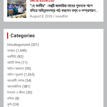
UNCATEGORIZED
“হে কর্মবীর” -মন্ত্রী জাকারিয়া তাহের সুমনকে পাশে
বসিয়ে অভিনন্দনপত্র পাঠ করলেন তথ্য ও সম্প্রসারণ
মন্ত্রণালয়ের ভারপ্রাপ্ত সচিব শাহ আলম
August 8, 2026
swadhin
Categories
Uncategorized
(201)
অপরাধ
(1,949)
অর্থনীতি
(82)
আইটি বিশ্ব
(11)
আইন-আদালত
(90)
আইন-শৃঙ্খলা
(1,265)
আওয়ামী দোসর
(54)
আন্তর্জাতিক
(581)
ইসলাম ও জীবন
(30)
কবিতা
(8)
কৃষি
(24)