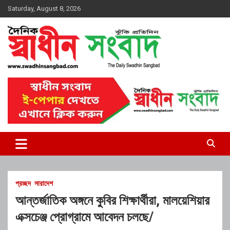
Skip
Saturday, August 8, 2026
to
content
দৈনিক স্বাধীন সংবাদ
প্রচ্ছদ
সারাদেশ
আন্তর্জাতিক অঙ্গনে কুবির শিক্ষার্থীরা, মালয়েশিয়ার
এক্সচেঞ্জ প্রোগ্রামে আবেদন চলছে/