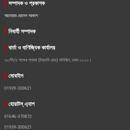
সম্পাদক ও প্রকাশক
আনোয়ার হোসেন আকাশ
নিবার্হী সম্পাদক
বার্তা ও বাণিজ্যিক কার্যালয়
২৮/সি/৪ শাকের প্লাজা (টয়েনবি রোড) মতিঝিল, ঢাকা-১০০০।
মোবাইল
01939-300621
হোয়াটস্ এ্যাপ
01646-370872
01939-300621