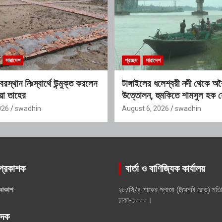
সারাদেশ
প্রচ্ছদ
সারাদেশ
রস্থান নিঃস্বার্থে উন্মুক্ত করলেন
টাঙ্গাইলের ধলেশ্বরী নদী থেকে অব
িয়া তাহের
উত্তোলন, হুমকিতে শামসুল হক স
026
swadhin
August 6, 2026
swadhin
প্রকাশক
বার্তা ও বাণিজ্যিক কার্যালয়
আকাশ
২৮/সি/৪ শাকের প্লাজা (টয়েনবি রোড) মতি
ঢাকা-১০০০।
পাদক