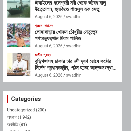
টাঙ্গাইলের ধলেশ্বরী নদী থেকে অবৈধ বালু
উত্তোলন, হুমকিতে শামসুল হক সেতু
August 6, 2026
swadhin
প্রচ্ছদ
সারাদেশ
লোহাগাড়ায় খোকন চৌধুরীর নেতৃত্বে
গণঅভ্যুত্থান দিবস পালিত
August 6, 2026
swadhin
জাতীয়
প্রচ্ছদ
বুড়িগঙ্গাসহ ঢাকার চার নদী দূষণ রোধে কঠোর
নির্দেশ প্রধানমন্ত্রীর, গঠন হচ্ছে আন্তঃসংস্থা
কমিটি
August 6, 2026
swadhin
Categories
Uncategorized
(200)
অপরাধ
(1,942)
অর্থনীতি
(81)