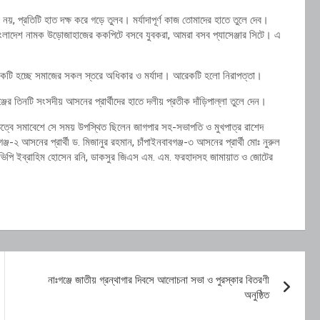
, প্রতিটি হাত দক্ষ করে গড়ে তুলব। মর্যাদাপূর্ণ কাজ তোমাদের হাতে তুলে দেব।
াংলাদেশ নামক উড়োজাহাজের ককপিটে বসবে যুবকরা, আমরা বসব প্যাসেঞ্জার সিটে। এ
 একটি হচ্ছে সমাজের সকল স্তরে অধিকার ও মর্যাদা। আরেকটি হলো নিরাপত্তা।
ের তিনটি সংসদীয় আসনের প্রার্থীদের হাতে দলীয় প্রতীক দাঁড়িপাল্লা তুলে দেন।
িত্বে সমাবেশে সে সময় উপস্থিত ছিলেন জাগপার সহ-সভাপতি ও মুখপাত্র রাশেদ
্জ-২ আসনের প্রার্থী ড. মিজানুর রহমান, চাঁপাইনবাবগঞ্জ-৩ আসনের প্রার্থী মোঃ নুরুল
াবেক ভিপি ইব্রাহিম হোসেন রনি, ডাকসুর জিএস এম. এম. ফরহাদসহ জামায়াত ও জোটের
নাঃগঞ্জে জাতীয় গ্রন্থাগার দিবসে আলোচনা সভা ও পুরস্কার বিতরণী
অনুষ্ঠিত