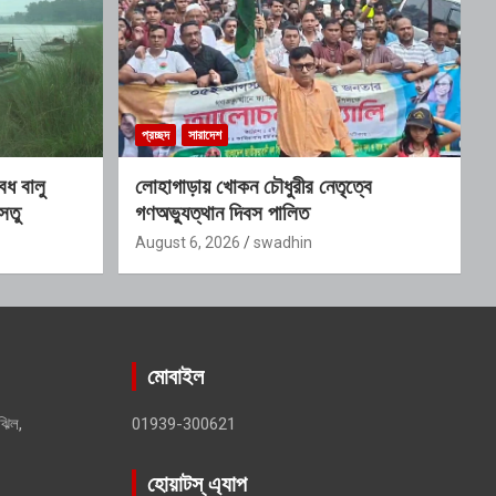
প্রচ্ছদ
সারাদেশ
ৈধ বালু
লোহাগাড়ায় খোকন চৌধুরীর নেতৃত্বে
েতু
গণঅভ্যুত্থান দিবস পালিত
August 6, 2026
swadhin
মোবাইল
ঝিল,
01939-300621
হোয়াটস্ এ্যাপ