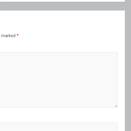
re marked
*