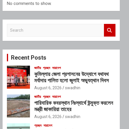
No comments to show.
S
e
a
r
c
Recent Posts
h
জাতীয়
প্রচ্ছদ
সারাদেশ
কুমিল্লায় জেলা প্রশাসনের উদ্যোগে যথাযথ
মর্যাদায় পালিত হলো জুলাই অভ্যুত্থান দিবস
August 6, 2026
swadhin
জাতীয়
প্রচ্ছদ
সারাদেশ
পারিবারিক কবরস্থান নিঃস্বার্থে উন্মুক্ত করলেন
মন্ত্রী জাকারিয়া তাহের
August 6, 2026
swadhin
প্রচ্ছদ
সারাদেশ