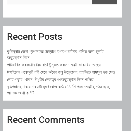
Recent Posts
কুমিল্লায় জেলা প্রশাসনের উদ্যোগে যথাযথ মর্যাদায় পালিত হলো জুলাই
অভ্যুত্থান দিবস
পারিবারিক কবরস্থান নিঃস্বার্থে উন্মুক্ত করলেন মন্ত্রী জাকারিয়া তাহের
টাঙ্গাইলের ধলেশ্বরী নদী থেকে অবৈধ বালু উত্তোলন, হুমকিতে শামসুল হক সেতু
লোহাগাড়ায় খোকন চৌধুরীর নেতৃত্বে গণঅভ্যুত্থান দিবস পালিত
বুড়িগঙ্গাসহ ঢাকার চার নদী দূষণ রোধে কঠোর নির্দেশ প্রধানমন্ত্রীর, গঠন হচ্ছে
আন্তঃসংস্থা কমিটি
Recent Comments