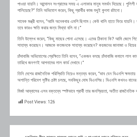
পাওয়া যায়নি। আন্দোলন সংগ্রামের সময় এ এলাকার মানুষ সমর্থন দিয়েছে। পুলিশী হ
পালিয়েছে?” তিনি অভিযোগ করেন, কিছু প্রার্থীর কাজ শুধুই কুৎসা রটানো।
সাবেক মন্ত্রী বলেন, “আমি অনেকবার এমপি ছিলাম। কেউ খালি হাতে ফিরে যায়নি। 
তবে কারও ক্ষতি করার জন্য মিথ্যা বলি না।”
তিনি উল্লেখ করেন, “কিছু মাছের পোনা এসেছে। এদের ঠিকানা কি? আমি জেলে গিয়েছি
সাহায্য করেছেন। আজকে কতজনকে সাহায্য করেছেন? কয়জনের জানাজা ও বিয়ের অন
চাঁদাবাজি অভিযোগের প্রেক্ষিতে তিনি বলেন, “একজন বলছে চাঁদাবাজি কমালে লাল কার
তারিখে জনগণই আপনাদের লাল কার্ড দেখাবে।”
তিনি দেশের রাজনৈতিক পরিস্থিতি নিয়েও মন্তব্য করেন, “ভাব যেন বিএনপি ক্ষম
অশান্তি পরিবেশ সৃষ্টির চেষ্টা চলছে, সবকিছুর দোষ বিএনপির। বিএনপি কখনও বান
মির্জা আব্বাসের এসব বক্তব্যে স্পষ্টভাবে প্রার্থী তার জনপ্রিয়তা, অতীত রাজনৈতিক 
Post Views:
126
Post