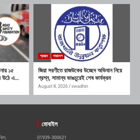
প্রচ্ছদ
সারাদেশ
টনায় ১৫
জিয়া সরণীতে রাজউকের উচ্ছেদ অভিযান নিয়ে
্র উঠে এলো
প্রশ্ন, সামান্য ভাঙচুরেই শেষ কার্যক্রম
August 8, 2026
swadhin
মোবাইল
ঝিল,
01939-300621