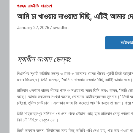
প্রচ্ছদ
রাজনীতি
সারাদেশ
আমি চা খাওয়ার দাওয়াত দিছি, এটিই আমার দোষ
January 27, 2026
swadhin
ফটোকার্
স্বাধীন সংবাদ ডেস্ক:
বিএনপির স্থায়ী কমিটির সদস্য ও ঢাকা-৮ আসনের ধানের শীষের প্রার্থী মির্জা আব্বাস 
জবাব দিয়েছেন। তিনি বলেছেন, “আমি চা খাওয়ার দাওয়াত দিছি, এটিই আমার দোষ।
মালিবাগ গুলবাগে ধানের শীষের পক্ষে গণসংযোগের সময় তিনি আরও বলেন, “আমি তোম
আছে। আমার ভক্তদের সংখ্যা অনেক, তোমাদের আত্মীয়স্বজনের তুলনায়।” মির্জা আ
চাইবো, তুমিও ভোট চাও। এলাকার জন্য কি করেছো আর কি করবে তা বলো। পায়ে পা
তিনি শাহজাহানপুর মালিবাগ ১ম লেন থেকে মৌচাক মোড় হয়ে মালিবাগ মোড় পর্যন্
নির্বাচনী মিছিলে নেতৃত্ব দেন।
মির্জা আব্বাস বলেন, “নির্বাচনের সময় কিছু অতিথি পাখি দেখা যায়, পরে আর পাওয়া