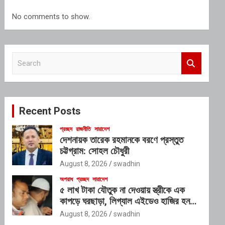
No comments to show.
S
e
a
r
c
Recent Posts
h
প্রচ্ছদ
রাজনীতি
সারাদেশ
দেশনায়ক তারেক রহমানকে বরণে প্রস্তুত
চট্টগ্রাম: সোহল চৌধুরী
August 8, 2026
swadhin
অপরাধ
প্রচ্ছদ
সারাদেশ
৫ লাখ টাকা যৌতুক না দেওয়ায় স্ত্রীকে এক
কাপড়ে ঘরছাড়া, লিগ্যাল এইডেও হাজির হননি
স্বামী
August 8, 2026
swadhin