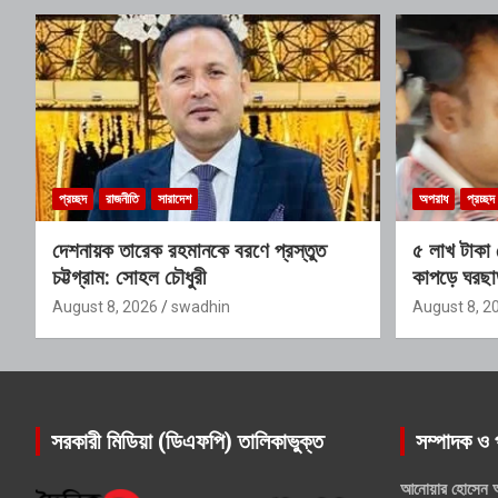
প্রচ্ছদ
রাজনীতি
সারাদেশ
অপরাধ
প্রচ্ছদ
দেশনায়ক তারেক রহমানকে বরণে প্রস্তুত
৫ লাখ টাকা 
চট্টগ্রাম: সোহল চৌধুরী
কাপড়ে ঘরছা
স্বামী
August 8, 2026
swadhin
August 8, 2
সরকারী মিডিয়া (ডিএফপি) তালিকাভুক্ত
সম্পাদক ও 
আনোয়ার হোসেন 