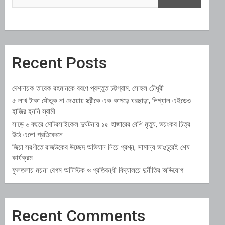
Recent Posts
দেশনায়ক তারেক রহমানকে বরণে প্রস্তুত চট্টগ্রাম: সোহল চৌধুরী
৫ লাখ টাকা যৌতুক না দেওয়ায় স্ত্রীকে এক কাপড়ে ঘরছাড়া, লিগ্যাল এইডেও
হাজির হননি স্বামী
সাড়ে ৬ বছরে মোটরসাইকেল দুর্ঘটনায় ১৫ হাজারের বেশি মৃত্যু, ভয়ংকর চিত্র
উঠে এলো প্রতিবেদনে
জিয়া সরণীতে রাজউকের উচ্ছেদ অভিযান নিয়ে প্রশ্ন, সামান্য ভাঙচুরেই শেষ
কার্যক্রম
ফুলতলায় ময়না বেগম অটিস্টিক ও প্রতিবন্ধী বিদ্যালয়ে দুর্নীতির অভিযোগ
Recent Comments