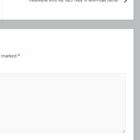
ইজারাদারদের বাধায় মাছ ধরতে পারছে না জামালগঞ্জের জেলেরা
re marked
*