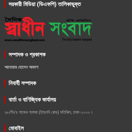
সরকারী মিডিয়া (ডিএফপি) তালিকাভুক্ত
সম্পাদক ও প্রকাশক
আনোয়ার হোসেন আকাশ
নিবার্হী সম্পাদক
বার্তা ও বাণিজ্যিক কার্যালয়
২৮/সি/৪ শাকের প্লাজা (টয়েনবি রোড) মতিঝিল, ঢাকা-১০০০।
মোবাইল