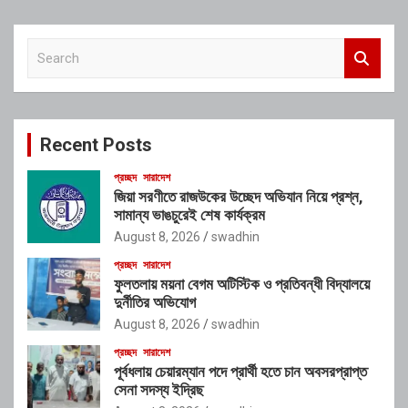
S
e
a
r
c
Recent Posts
h
প্রচ্ছদ
সারাদেশ
জিয়া সরণীতে রাজউকের উচ্ছেদ অভিযান নিয়ে প্রশ্ন,
সামান্য ভাঙচুরেই শেষ কার্যক্রম
August 8, 2026
swadhin
প্রচ্ছদ
সারাদেশ
ফুলতলায় ময়না বেগম অটিস্টিক ও প্রতিবন্ধী বিদ্যালয়ে
দুর্নীতির অভিযোগ
August 8, 2026
swadhin
প্রচ্ছদ
সারাদেশ
পূর্বধলায় চেয়ারম্যান পদে প্রার্থী হতে চান অবসরপ্রাপ্ত
সেনা সদস্য ইদ্রিছ