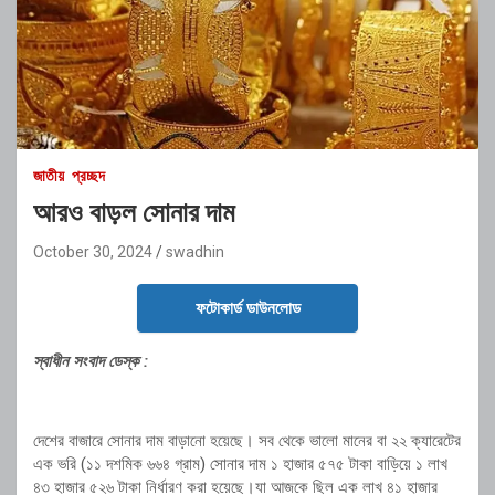
জাতীয়
প্রচ্ছদ
আরও বাড়ল সোনার দাম
October 30, 2024
swadhin
ফটোকার্ড ডাউনলোড
স্বাধীন সংবাদ ডেস্ক :
দেশের বাজারে সোনার দাম বাড়ানো হয়েছে। সব থেকে ভালো মানের বা ২২ ক্যারেটের
এক ভরি (১১ দশমিক ৬৬৪ গ্রাম) সোনার দাম ১ হাজার ৫৭৫ টাকা বাড়িয়ে ১ লাখ
৪৩ হাজার ৫২৬ টাকা নির্ধারণ করা হয়েছে।যা আজকে ছিল এক লাখ ৪১ হাজার