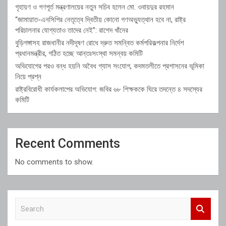
গৃহায়ণ ও গণপূর্ত মন্ত্রণালয়ের নতুন সচিব হলেন মো. ওবায়দুর রহমান
“জামায়াত-এনসিপির নেতৃত্বে দ্বিতীয় কোনো গণঅভ্যুত্থান হবে না, রাষ্ট্র
পরিচালনার যোগ্যতাও তাদের নেই”: রাশেদ খাঁনের
বুড়িগঙ্গাসহ রাজধানীর নদীদূষণ রোধে দ্রুত সমন্বিত কর্মপরিকল্পনার নির্দেশ
প্রধানমন্ত্রীর, গঠিত হচ্ছে আন্তঃসংস্থা সমন্বয় কমিটি
অভিযোগের পরও বন্ধ হয়নি অবৈধ গ্যাস সংযোগ, কদমতলীতে প্রশাসনের ভূমিকা
নিয়ে প্রশ্ন
রাষ্ট্রবিরোধী কার্যকলাপের অভিযোগ: জবির ৬৮ শিক্ষককে ঘিরে তদন্তে ৪ সদস্যের
কমিটি
Recent Comments
No comments to show.
S
e
a