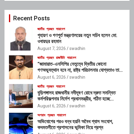
r
c
Recent Posts
h
জাতীয়
প্রচ্ছদ
সারাদেশ
গৃহায়ণ ও গণপূর্ত মন্ত্রণালয়ের নতুন সচিব হলেন মো.
ওবায়দুর রহমান
August 7, 2026
swadhin
জাতীয়
প্রচ্ছদ
রাজনীতি
সারাদেশ
“জামায়াত-এনসিপির নেতৃত্বে দ্বিতীয় কোনো
গণঅভ্যুত্থান হবে না, রাষ্ট্র পরিচালনার যোগ্যতাও তাদের
নেই”: রাশেদ খাঁনের
August 6, 2026
swadhin
জাতীয়
প্রচ্ছদ
সারাদেশ
বুড়িগঙ্গাসহ রাজধানীর নদীদূষণ রোধে দ্রুত সমন্বিত
কর্মপরিকল্পনার নির্দেশ প্রধানমন্ত্রীর, গঠিত হচ্ছে
আন্তঃসংস্থা সমন্বয় কমিটি
August 6, 2026
swadhin
অপরাধ
প্রচ্ছদ
সারাদেশ
অভিযোগের পরও বন্ধ হয়নি অবৈধ গ্যাস সংযোগ,
কদমতলীতে প্রশাসনের ভূমিকা নিয়ে প্রশ্ন