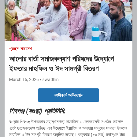
প্রচ্ছদ
সারাদেশ
আলোর বার্তা সমাজকল্যাণ পরিষদের উদ্যোগে
ইফতার মাহফিল ও ঈদ সামগ্রী বিতরণ
March 15, 2026
swadhin
ফটোকার্ড ডাউনলোড
শিবগঞ্জ (
বগুড়া)
প্রতিনিধি:
বগুড়ার
শিবগঞ্জ
উপজেলার
মহাস্থানগড়ে
সামাজিক
ও
স্বেচ্ছাসেবী
সংগঠন
আলোর
বার্তা
সমাজকল্যাণ
পরিষদ
–
এর
উদ্যোগে
ইয়াতিম
ও
অসহায়
মানুষের
সম্মানে
ইফতার
মাহফিল
ও
ঈদ
সামগ্রী
বিতরণ
অনুষ্ঠিত
হয়েছে।
শুক্রবার (
১৩
মার্চ)
মহাস্থান
উচ্চ