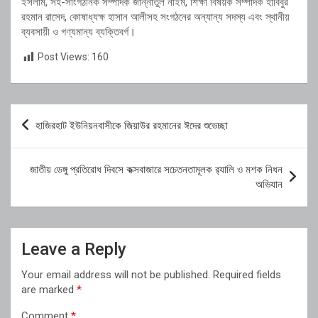
ইসলাম,
সহ-
সাংগঠনিক
সম্পাদক
জান্নাতুল
নাইম,
শিক্ষা
বিষয়ক
সম্পাদক
হাবিবুর
রহমান
রাসেদ,
কোষাধ্যক্ষ
হাসান
আলীসহ
সংগঠনের
অন্যান্য
সদস্য
এবং
স্থানীয়
ব্যবসায়ী
ও
গণ্যমান্য
ব্যক্তিবর্গ।
Post Views:
160
Post
হাজিরহাট ইউনিয়নবাসীকে জিয়াউর রহমানের ঈদের শুভেচ্ছা
navigation
জাতীয় ডেঙ্গু প্রতিরোধ দিবসে কক্সবাজারে সচেতনতামূলক র‍্যালি ও মশক নিধন
অভিযান
Leave a Reply
Your email address will not be published.
Required fields
are marked
*
Comment
*