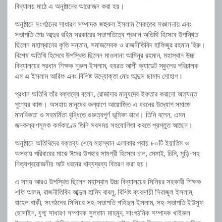
বিদ্যালয়
মাঠে
এ
অনুষ্ঠানের
আয়োজন
করা
হয়।
অনুষ্ঠানে
সংগঠনের
সাধারণ
সম্পাদক
জহুরুল
ইসলাম
সৈকতের
সঞ্চালনায়
এবং
সভাপতি
মোঃ
আব্দুর
রহিম
সরকারের
সভাপতিত্বে
প্রধান
অতিথি
হিসেবে
উপস্থিত
ছিলেন
মহাস্থানের
কৃতি
সন্তান,
সমাজসেবক
ও
রাজনীতিবিদ
হাফিজুর
রহমান
হিরু।
বিশেষ
অতিথি
হিসেবে
উপস্থিত
ছিলেন
মাওলানা
আমিনুর
রহমান,
মহাস্থান
উচ্চ
বিদ্যালয়ের
প্রধান
শিক্ষক
নুরুল
ইসলাম,
হযরত
আলী
ক্যাডেট
স্কুলের
পরিচালক
এম
এ
ইসলাম
আরিফ
এবং
বিশিষ্ট
উদ্যোক্তা
মোঃ
আব্দুস
ছামাদ
সোহাগ।
প্রধান
অতিথি
তাঁর
বক্তব্যে
বলেন,
রোজাদার
মানুষদের
ইফতার
করানো
অত্যন্ত
পুণ্যের
কাজ।
অসহায়
মানুষের
কল্যাণে
আয়োজিত
এ
ধরনের
উদ্যোগ
সমাজে
মানবিকতা
ও
সহমর্মিতা
বৃদ্ধিতে
গুরুত্বপূর্ণ
ভূমিকা
রাখে।
তিনি
বলেন,
এমন
জনকল্যাণমূলক
কর্মকাণ্ডে
তিনি
সবসময়
সহযোগিতা
করতে
প্রস্তুত
আছেন।
অনুষ্ঠানে
অতিথিদের
বক্তব্য
শেষে
মহাস্থান
এলাকার
প্রায়
৮০টি
ইয়াতিম
ও
অসহায়
পরিবারের
মাঝে
ঈদের
উপহার
সামগ্রী
হিসেবে
চাল,
সেমাই,
চিনি,
মুড়ি-
সহ
নিত্যপ্রয়োজনীয়
আট
ধরনের
খাদ্যদ্রব্য
বিতরণ
করা
হয়।
এ
সময়
আরও
উপস্থিত
ছিলেন
মহাস্থান
উচ্চ
বিদ্যালয়ের
সিনিয়র
সহকারী
শিক্ষক
শফি
আলম,
রাজনীতিবিদ
আব্দুল
হামিদ
বাবলু,
বিশিষ্ট
ব্যবসায়ী
সিরাজুল
ইসলাম,
রাহেল
বাকী,
সংগঠনের
সিনিয়র
সহ-
সভাপতি
শহিদুল
ইসলাম,
সহ-
সভাপতি
ইউসুফ
হোসাইন,
যুগ্ম
সাধারণ
সম্পাদক
সুলতান
মাহমুদ,
সাংগঠনিক
সম্পাদক
খাইরুল