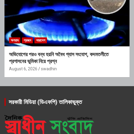
অপরাধ
প্রচ্ছদ
সারাদেশ
অভিযোগের পরও বন্ধ হয়নি অবৈধ গ্যাস সংযোগ, কদমতলীতে
প্রশাসনের ভূমিকা নিয়ে প্রশ্ন
August 6, 2026
swadhin
সরকারী মিডিয়া (ডিএফপি) তালিকাভুক্ত