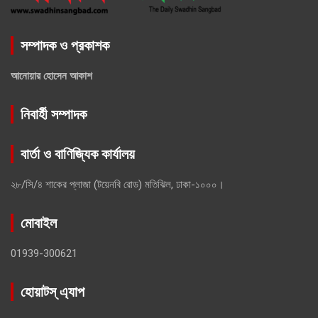
সম্পাদক ও প্রকাশক
আনোয়ার হোসেন আকাশ
নিবার্হী সম্পাদক
বার্তা ও বাণিজ্যিক কার্যালয়
২৮/সি/৪ শাকের প্লাজা (টয়েনবি রোড) মতিঝিল, ঢাকা-১০০০।
মোবাইল
01939-300621
হোয়াটস্ এ্যাপ