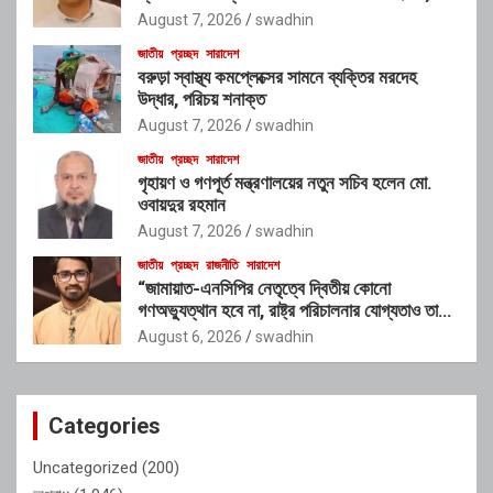
শাস্তির দাবি এলাকাবাসীর
August 7, 2026
swadhin
জাতীয়
প্রচ্ছদ
সারাদেশ
বরুড়া স্বাস্থ্য কমপ্লেক্সের সামনে ব্যক্তির মরদেহ
উদ্ধার, পরিচয় শনাক্ত
August 7, 2026
swadhin
জাতীয়
প্রচ্ছদ
সারাদেশ
গৃহায়ণ ও গণপূর্ত মন্ত্রণালয়ের নতুন সচিব হলেন মো.
ওবায়দুর রহমান
August 7, 2026
swadhin
জাতীয়
প্রচ্ছদ
রাজনীতি
সারাদেশ
“জামায়াত-এনসিপির নেতৃত্বে দ্বিতীয় কোনো
গণঅভ্যুত্থান হবে না, রাষ্ট্র পরিচালনার যোগ্যতাও তাদের
নেই”: রাশেদ খাঁনের
August 6, 2026
swadhin
Categories
Uncategorized
(200)