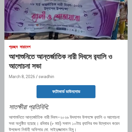
প্রচ্ছদ
সারাদেশ
আশাশুনিতে আন্তর্জাতিক নারী দিবসে র‍্যালি ও
আলোচনা সভা
March 8, 2026
swadhin
ফটোকার্ড ডাউনলোড
সাতক্ষীরা প্রতিনিধি:
আশাশুনিতে আন্তর্জাতিক নারী দিবস–২০২৬ উদযাপন উপলক্ষে র‍্যালি ও আলোচনা
সভা অনুষ্ঠিত হয়েছে। রবিবার (৮ মার্চ) সকাল ১০টায় র‍্যালির শুভ উদ্বোধন করেন
উপজেলা নির্বাহী অফিসার মো. সাইদুজ্জামান হিমু।