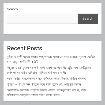
Search
Search
Recent Posts
বুড়িচংয়ে হাজী আব্দুল খালেক ফাউন্ডেশনের আলোচনা সভা ও আনন্দ ভ্রমণ, ঘোষিত
হলো নতুন কার্যনির্বাহী কমিটি
কচুয়ায় ওয়ার্ড যুবদল সভাপতি আলী আরশাদের প্রবাসীর স্ত্রীর সঙ্গে আপত্তিকর
ফোনালাপের অডিও ভাইরাল; শাস্তির দাবি এলাকাবাসীর
বরুড়া স্বাস্থ্য কমপ্লেক্সের সামনে ব্যক্তির মরদেহ উদ্ধার, পরিচয় শনাক্ত
গৃহায়ণ ও গণপূর্ত মন্ত্রণালয়ের নতুন সচিব হলেন মো. ওবায়দুর রহমান
“জামায়াত-এনসিপির নেতৃত্বে দ্বিতীয় কোনো গণঅভ্যুত্থান হবে না, রাষ্ট্র
পরিচালনার যোগ্যতাও তাদের নেই”: রাশেদ খাঁনের