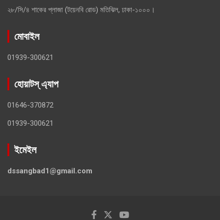
২৮/সি/৪ শাকের প্লাজা (টয়েনবি রোড) মতিঝিল, ঢাকা-১০০০।
মোবাইল
01939-300621
হোয়াটস্ এ্যাপ
01646-370872
01939-300621
ইমেইল
dssangbad1@gmail.com