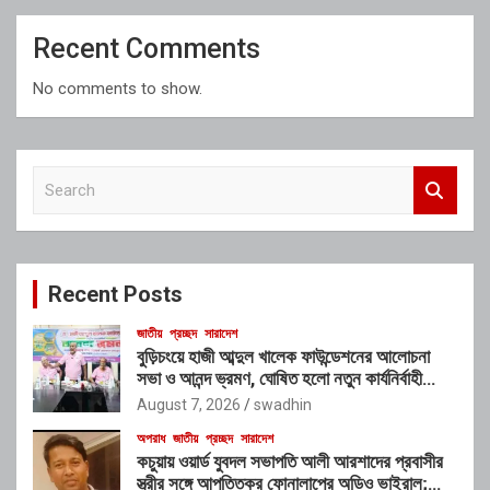
Recent Comments
No comments to show.
S
e
a
r
c
Recent Posts
h
জাতীয়
প্রচ্ছদ
সারাদেশ
বুড়িচংয়ে হাজী আব্দুল খালেক ফাউন্ডেশনের আলোচনা
সভা ও আনন্দ ভ্রমণ, ঘোষিত হলো নতুন কার্যনির্বাহী
কমিটি
August 7, 2026
swadhin
অপরাধ
জাতীয়
প্রচ্ছদ
সারাদেশ
কচুয়ায় ওয়ার্ড যুবদল সভাপতি আলী আরশাদের প্রবাসীর
স্ত্রীর সঙ্গে আপত্তিকর ফোনালাপের অডিও ভাইরাল;