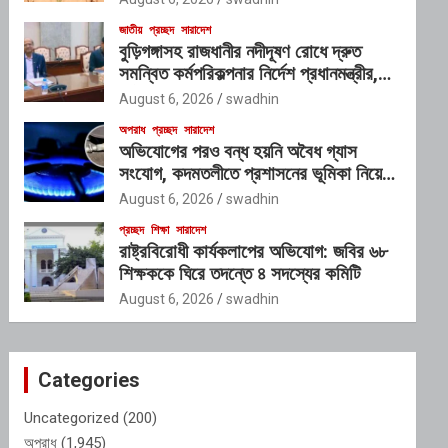
জাতীয়
প্রচ্ছদ
সারাদেশ
বুড়িগঙ্গাসহ রাজধানীর নদীদূষণ রোধে দ্রুত
সমন্বিত কর্মপরিকল্পনার নির্দেশ প্রধানমন্ত্রীর,
গঠিত হচ্ছে আন্তঃসংস্থা সমন্বয় কমিটি
August 6, 2026
swadhin
অপরাধ
প্রচ্ছদ
সারাদেশ
অভিযোগের পরও বন্ধ হয়নি অবৈধ গ্যাস
সংযোগ, কদমতলীতে প্রশাসনের ভূমিকা নিয়ে
প্রশ্ন
August 6, 2026
swadhin
প্রচ্ছদ
শিক্ষা
সারাদেশ
রাষ্ট্রবিরোধী কার্যকলাপের অভিযোগ: জবির ৬৮
শিক্ষককে ঘিরে তদন্তে ৪ সদস্যের কমিটি
August 6, 2026
swadhin
Categories
Uncategorized
(200)
অপরাধ
(1,945)