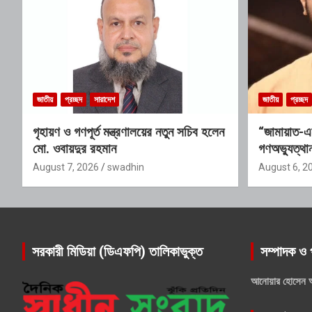
জাতীয়
প্রচ্ছদ
সারাদেশ
জাতীয়
প্রচ্ছদ
গৃহায়ণ ও গণপূর্ত মন্ত্রণালয়ের নতুন সচিব হলেন
“জামায়াত-এ
মো. ওবায়দুর রহমান
গণঅভ্যুত্থান
যোগ্যতাও তা
August 7, 2026
swadhin
August 6, 2
সরকারী মিডিয়া (ডিএফপি) তালিকাভুক্ত
সম্পাদক ও 
আনোয়ার হোসেন 