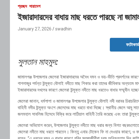
প্রচ্ছদ
সারাদেশ
ইজারাদারদের বাধায় মাছ ধরতে পারছে না জামা
January 27, 2026
swadhin
ফটোকার্
সুলতান মাহমুদ:
জামালগঞ্জ উপজেলার জেলেরা ইজারাদারদের অবৈধ দমন ও ভয়-ভীতি প্রদর্শনের কারণে
গাগলাজুর পর্যন্ত উন্মুক্ত বৌলাই নদীতে মাছ শিকার করা তাদের জীবিকার অন্যতম মাধ
ইজারাদারদের দখলের কারণে জেলেরা উন্মুক্ত নদীতে মাছ ধরতেও বাধার সম্মুখীন হচ্ছ
জেলেরা জানান, ধর্মপাশা ও জামালগঞ্জ উপজেলার উন্মুক্ত বৌলাই নদী বরাবর চিরাচর
বাহিনী নদীর উন্মুক্ত অংশে জেলেদের মাছ ধরতে বাধা দিচ্ছে। স্থানীয় জেলে আবু স
জলমহাল সাবলিজ হিসেবে বিক্রি করে লাঠিয়াল বাহিনী তৈরি করেছে এবং তারা উন্ম
জেলেরা অভিযোগ করেন, উপজেলার উন্মুক্ত নদীতে মাছ ধরার জন্য বিগত বছরগুলোতে
জেলেরা নদীতে মাছ ধরতে পারতেন। কিন্তু এবার টোকেন ফি না দেওয়ার কারণে, ও 
বলেন, “এ ধরনের দমন ও বাধার কারণে গরিব মৎস্যজীবীরা চরম অনিশ্চয়তায় দিন কাট