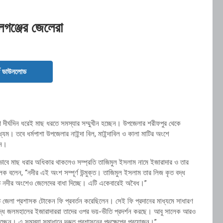
লগঞ্জের জেলেরা
ড ডাউনলোড
 দীর্ঘদিন ধরেই মাছ ধরতে সমস্যার সম্মুখীন হচ্ছেন। উপজেলার শরীফপুর থেকে
্যম। তবে ধর্মপাশা উপজেলার নাইন্দা বিল, মাইন্দাবিল ও কালা মাটির অংশে
েন।
িতভাবে মাছ ধরার অধিকার থাকলেও সম্প্রতি তাজিমুল ইসলাম নামে ইজারাদার ও তার
ালেক বলেন, “নদীর এই অংশ সম্পূর্ণ উন্মুক্ত। তাজিমুল ইসলাম তার লিজ কৃত বদ্ধ
ুক্ত নদীর অংশেও জেলেদের বাধা দিচ্ছে। এটি একেবারেই অবৈধ।”
 জেলা প্রশাসক টোকেন ফি প্রবর্তন করেছিলেন। সেই ফি প্রদানের মাধ্যমে সাধারণ
বদ্ধ জলমহালের ইজারাদাররা তাদের ওপর ভয়-ভীতি প্রদর্শন করছে। আবু সালেক আরও
াচ্ছেন। এ সমস্যা সমাধানে দ্রুত প্রশাসনের পদক্ষেপের প্রয়োজন।”