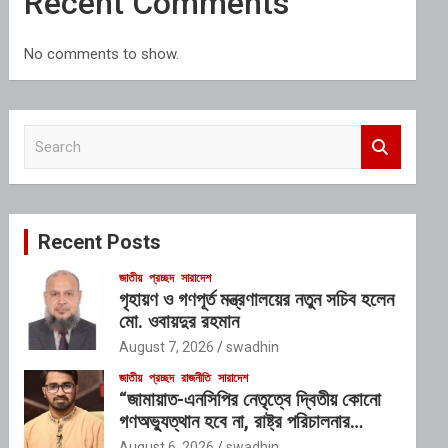
Recent Comments
No comments to show.
S
e
a
r
c
Recent Posts
h
জাতীয়
প্রচ্ছদ
সারাদেশ
গৃহায়ণ ও গণপূর্ত মন্ত্রণালয়ের নতুন সচিব হলেন
মো. ওবায়দুর রহমান
August 7, 2026
swadhin
জাতীয়
প্রচ্ছদ
রাজনীতি
সারাদেশ
“জামায়াত-এনসিপির নেতৃত্বে দ্বিতীয় কোনো
গণঅভ্যুত্থান হবে না, রাষ্ট্র পরিচালনার
যোগ্যতাও তাদের নেই”: রাশেদ খাঁনের
August 6, 2026
swadhin