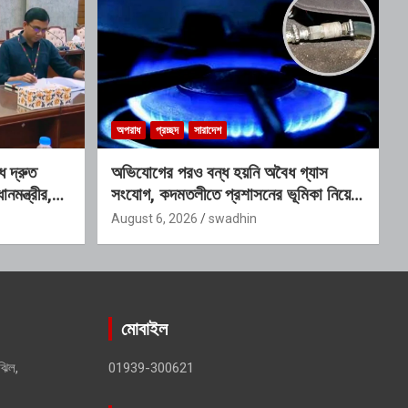
অপরাধ
প্রচ্ছদ
সারাদেশ
ে দ্রুত
অভিযোগের পরও বন্ধ হয়নি অবৈধ গ্যাস
ানমন্ত্রীর,
সংযোগ, কদমতলীতে প্রশাসনের ভূমিকা নিয়ে
 কমিটি
প্রশ্ন
August 6, 2026
swadhin
মোবাইল
ঝিল,
01939-300621