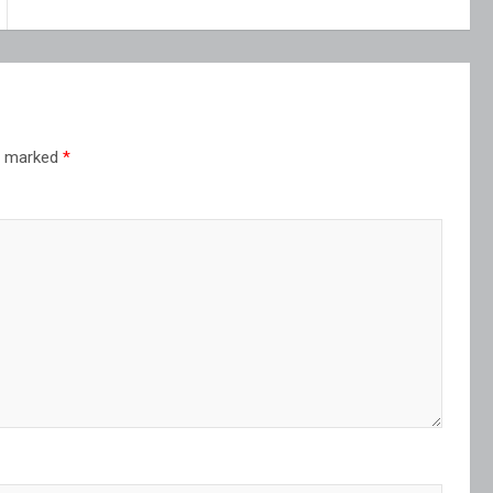
re marked
*