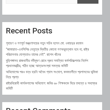
Recent Posts
গৃহায়ণ ও গণপূর্ত মন্ত্রণালয়ের নতুন সচিব হলেন মো. ওবায়দুর রহমান
“জামায়াত-এনসিপির নেতৃত্বে দ্বিতীয় কোনো গণঅভ্যুত্থান হবে না, রাষ্ট্র
পরিচালনার যোগ্যতাও তাদের নেই”: রাশেদ খাঁনের
বুড়িগঙ্গাসহ রাজধানীর নদীদূষণ রোধে দ্রুত সমন্বিত কর্মপরিকল্পনার নির্দেশ
প্রধানমন্ত্রীর, গঠিত হচ্ছে আন্তঃসংস্থা সমন্বয় কমিটি
অভিযোগের পরও বন্ধ হয়নি অবৈধ গ্যাস সংযোগ, কদমতলীতে প্রশাসনের ভূমিকা
নিয়ে প্রশ্ন
রাষ্ট্রবিরোধী কার্যকলাপের অভিযোগ: জবির ৬৮ শিক্ষককে ঘিরে তদন্তে ৪ সদস্যের
কমিটি