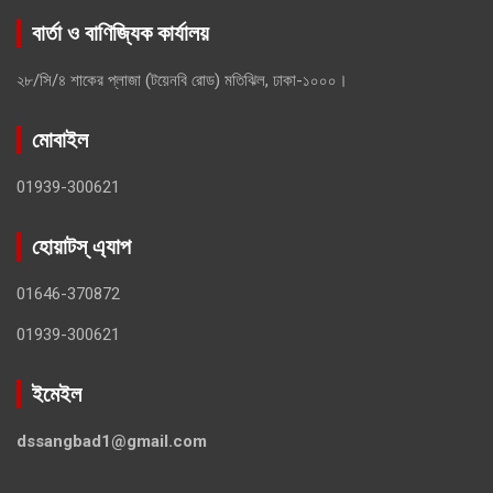
বার্তা ও বাণিজ্যিক কার্যালয়
২৮/সি/৪ শাকের প্লাজা (টয়েনবি রোড) মতিঝিল, ঢাকা-১০০০।
মোবাইল
01939-300621
হোয়াটস্ এ্যাপ
01646-370872
01939-300621
ইমেইল
dssangbad1@gmail.com