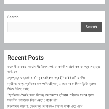
Search
Search
Recent Posts
রাজধানীতে বসছে বরুড়াবাসীর মিলনমেলা, ৮ আগস্ট সাধারণ সভা ও নতুন নেতৃত্বের
অভিষেক
মধ্যপ্রাচ্য ছাড়তেই হবে’—যুক্তরাষ্ট্রকে কড়া হুঁশিয়ারি ইরানি এমপির
স্বামীকে ছেড়ে প্রেমিকের সঙ্গে পালিয়েছিলেন, ২ বছর পর যা মিলল ট্রলি ব্যাগে—
শিউরে উঠছে সবাই
“জুলাইয়ের ঐক্যই বদলে দিয়েছে বাংলাদেশের ইতিহাস, শহীদদের স্বপ্ন পূরণে
সহনশীল গণতন্ত্রের বিকল্প নেই” : রাশেদ খাঁন
চাঞ্চল্যকর গবেষণা: দেশের মুরগির মাংসেও নিরাপদ সীমার চেয়ে বেশি