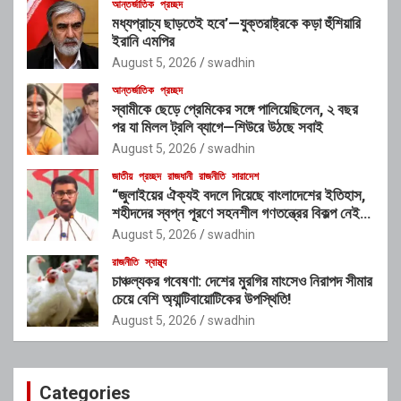
আন্তর্জাতিক
প্রচ্ছদ
মধ্যপ্রাচ্য ছাড়তেই হবে’—যুক্তরাষ্ট্রকে কড়া হুঁশিয়ারি
ইরানি এমপির
August 5, 2026
swadhin
আন্তর্জাতিক
প্রচ্ছদ
স্বামীকে ছেড়ে প্রেমিকের সঙ্গে পালিয়েছিলেন, ২ বছর
পর যা মিলল ট্রলি ব্যাগে—শিউরে উঠছে সবাই
August 5, 2026
swadhin
জাতীয়
প্রচ্ছদ
রাজধানী
রাজনীতি
সারাদেশ
“জুলাইয়ের ঐক্যই বদলে দিয়েছে বাংলাদেশের ইতিহাস,
শহীদদের স্বপ্ন পূরণে সহনশীল গণতন্ত্রের বিকল্প নেই” :
রাশেদ খাঁন
August 5, 2026
swadhin
রাজনীতি
স্বাস্থ্য
চাঞ্চল্যকর গবেষণা: দেশের মুরগির মাংসেও নিরাপদ সীমার
চেয়ে বেশি অ্যান্টিবায়োটিকের উপস্থিতি!
August 5, 2026
swadhin
Categories