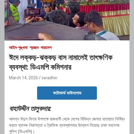
আইন-শৃঙ্খলা
প্রচ্ছদ
সারাদেশ
ঈদে লক্কড়-ঝক্কড় বাস নামালেই তাৎক্ষণিক
ব্যবস্থা: ডিএমপি কমিশনার
March 14, 2026
swadhin
ফটোকার্ড ডাউনলোড
বাহাউদ্দীন
তালুকদার:
আসন্ন
ঈদুল
ফিতর
উপলক্ষে
রাজধানী
থেকে
দেশের
বিভিন্ন
জেলায়
যাতায়াত
নির্বিঘ্ন
করতে
ব্যাপক
নিরাপত্তা
ও
ট্রাফিক
ব্যবস্থাপনার
উদ্যোগ
নিয়েছে
ঢাকা
মহানগর
পুলিশ (
ডিএমপি)।