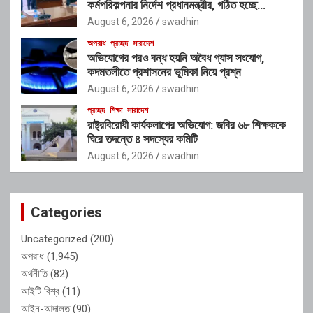
কর্মপরিকল্পনার নির্দেশ প্রধানমন্ত্রীর, গঠিত হচ্ছে
আন্তঃসংস্থা সমন্বয় কমিটি
August 6, 2026
swadhin
অপরাধ
প্রচ্ছদ
সারাদেশ
অভিযোগের পরও বন্ধ হয়নি অবৈধ গ্যাস সংযোগ,
কদমতলীতে প্রশাসনের ভূমিকা নিয়ে প্রশ্ন
August 6, 2026
swadhin
প্রচ্ছদ
শিক্ষা
সারাদেশ
রাষ্ট্রবিরোধী কার্যকলাপের অভিযোগ: জবির ৬৮ শিক্ষককে
ঘিরে তদন্তে ৪ সদস্যের কমিটি
August 6, 2026
swadhin
Categories
Uncategorized
(200)
অপরাধ
(1,945)
অর্থনীতি
(82)
আইটি বিশ্ব
(11)
আইন-আদালত
(90)