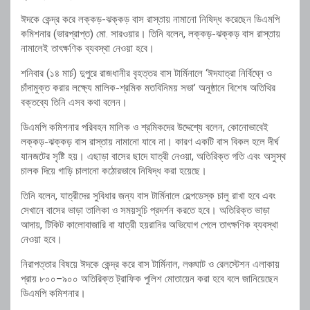
ঈদকে
কেন্দ্র
করে
লক্কড়-
ঝক্কড়
বাস
রাস্তায়
নামানো
নিষিদ্ধ
করেছেন
ডিএমপি
কমিশনার (
ভারপ্রাপ্ত)
মো.
সারওয়ার।
তিনি
বলেন,
লক্কড়-
ঝক্কড়
বাস
রাস্তায়
নামালেই
তাৎক্ষণিক
ব্যবস্থা
নেওয়া
হবে।
শনিবার (
১৪
মার্চ)
দুপুরে
রাজধানীর
বৃহত্তর
বাস
টার্মিনালে ‘
ঈদযাত্রা
নির্বিঘ্নে
ও
চাঁদামুক্ত
করার
লক্ষ্যে
মালিক-
শ্রমিক
মতবিনিময়
সভা’
অনুষ্ঠানে
বিশেষ
অতিথির
বক্তব্যে
তিনি
এসব
কথা
বলেন।
ডিএমপি
কমিশনার
পরিবহন
মালিক
ও
শ্রমিকদের
উদ্দেশ্যে
বলেন,
কোনোভাবেই
লক্কড়-
ঝক্কড়
বাস
রাস্তায়
নামানো
যাবে
না।
কারণ
একটি
বাস
বিকল
হলে
দীর্ঘ
যানজটের
সৃষ্টি
হয়।
এছাড়া
বাসের
ছাদে
যাত্রী
নেওয়া,
অতিরিক্ত
গতি
এবং
অসুস্থ
চালক
দিয়ে
গাড়ি
চালানো
কঠোরভাবে
নিষিদ্ধ
করা
হয়েছে।
তিনি
বলেন,
যাত্রীদের
সুবিধার
জন্য
বাস
টার্মিনালে
হেল্পডেস্ক
চালু
রাখা
হবে
এবং
সেখানে
বাসের
ভাড়া
তালিকা
ও
সময়সূচি
প্রদর্শন
করতে
হবে।
অতিরিক্ত
ভাড়া
আদায়,
টিকিট
কালোবাজারি
বা
যাত্রী
হয়রানির
অভিযোগ
পেলে
তাৎক্ষণিক
ব্যবস্থা
নেওয়া
হবে।
নিরাপত্তার
বিষয়ে
ঈদকে
কেন্দ্র
করে
বাস
টার্মিনাল,
লঞ্চঘাট
ও
রেলস্টেশন
এলাকায়
প্রায়
৮০০–
৯০০
অতিরিক্ত
ট্রাফিক
পুলিশ
মোতায়েন
করা
হবে
বলে
জানিয়েছেন
ডিএমপি
কমিশনার।