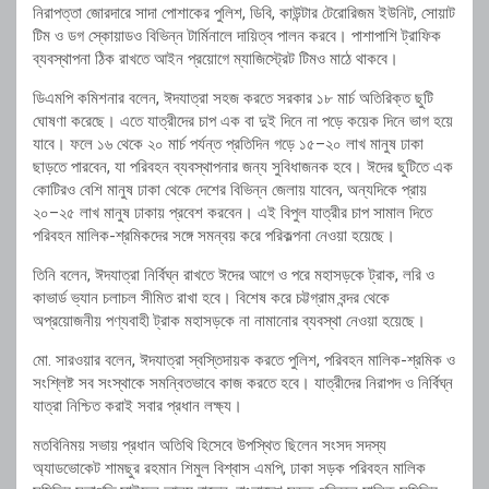
নিরাপত্তা
জোরদারে
সাদা
পোশাকের
পুলিশ,
ডিবি,
কাউন্টার
টেরোরিজম
ইউনিট,
সোয়াট
টিম
ও
ডগ
স্কোয়াডও
বিভিন্ন
টার্মিনালে
দায়িত্ব
পালন
করবে।
পাশাপাশি
ট্রাফিক
ব্যবস্থাপনা
ঠিক
রাখতে
আইন
প্রয়োগে
ম্যাজিস্ট্রেট
টিমও
মাঠে
থাকবে।
ডিএমপি
কমিশনার
বলেন,
ঈদযাত্রা
সহজ
করতে
সরকার
১৮
মার্চ
অতিরিক্ত
ছুটি
ঘোষণা
করেছে।
এতে
যাত্রীদের
চাপ
এক
বা
দুই
দিনে
না
পড়ে
কয়েক
দিনে
ভাগ
হয়ে
যাবে।
ফলে
১৬
থেকে
২০
মার্চ
পর্যন্ত
প্রতিদিন
গড়ে
১৫–
২০
লাখ
মানুষ
ঢাকা
ছাড়তে
পারবেন,
যা
পরিবহন
ব্যবস্থাপনার
জন্য
সুবিধাজনক
হবে।
ঈদের
ছুটিতে
এক
কোটিরও
বেশি
মানুষ
ঢাকা
থেকে
দেশের
বিভিন্ন
জেলায়
যাবেন,
অন্যদিকে
প্রায়
২০–
২৫
লাখ
মানুষ
ঢাকায়
প্রবেশ
করবেন।
এই
বিপুল
যাত্রীর
চাপ
সামাল
দিতে
পরিবহন
মালিক-
শ্রমিকদের
সঙ্গে
সমন্বয়
করে
পরিকল্পনা
নেওয়া
হয়েছে।
তিনি
বলেন,
ঈদযাত্রা
নির্বিঘ্ন
রাখতে
ঈদের
আগে
ও
পরে
মহাসড়কে
ট্রাক,
লরি
ও
কাভার্ড
ভ্যান
চলাচল
সীমিত
রাখা
হবে।
বিশেষ
করে
চট্টগ্রাম
বন্দর
থেকে
অপ্রয়োজনীয়
পণ্যবাহী
ট্রাক
মহাসড়কে
না
নামানোর
ব্যবস্থা
নেওয়া
হয়েছে।
মো.
সারওয়ার
বলেন,
ঈদযাত্রা
স্বস্তিদায়ক
করতে
পুলিশ,
পরিবহন
মালিক-
শ্রমিক
ও
সংশ্লিষ্ট
সব
সংস্থাকে
সমন্বিতভাবে
কাজ
করতে
হবে।
যাত্রীদের
নিরাপদ
ও
নির্বিঘ্ন
যাত্রা
নিশ্চিত
করাই
সবার
প্রধান
লক্ষ্য।
মতবিনিময়
সভায়
প্রধান
অতিথি
হিসেবে
উপস্থিত
ছিলেন
সংসদ
সদস্য
অ্যাডভোকেট
শামছুর
রহমান
শিমুল
বিশ্বাস
এমপি,
ঢাকা
সড়ক
পরিবহন
মালিক