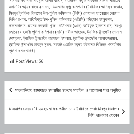
সমিতির
সভাপতি
সাইফুল
আলম
বাতেন,
বাংলাদেশ
সড়ক
পরিবহন
মালিক
সমিতির
মহাসচিব
আব্দুর
রহিম
বক্স
দুদু,
ডিএমপির
যুগ্ম
কমিশনার (
ট্রাফিক)
আনিসুর
রহমান,
মিরপুর
ট্রাফিক
বিভাগের
উপ-
পুলিশ
কমিশনার (
ডিসি)
মোহাম্মদ
ছানোয়ার
হোসেন
পিপিএম-
বার,
অতিরিক্ত
উপ-
পুলিশ
কমিশনার (
এডিসি)
পরিত্রাণ
তালুকদার,
দারুসসালাম
জোনের
সহকারী
পুলিশ
কমিশনার (
এসি)
আরিফুল
ইসলাম
রনি,
মিরপুর
জোনের
সহকারী
পুলিশ
কমিশনার (
এসি)
শরীফ
আহমেদ,
ট্রাফিক
ইন্সপেক্টর
গোলাম
মোস্তফা,
ট্রাফিক
ইন্সপেক্টর
রাশেদুল
ইসলাম,
ট্রাফিক
ইন্সপেক্টর
আসাদুজ্জামান,
ট্রাফিক
ইন্সপেক্টর
মাহমুদ
সুমন,
সার্জেন্ট
এডমিন
আব্দুর
রউফসহ
বিভিন্ন
পদমর্যাদার
পুলিশ
কর্মকর্তাগণ।
Post Views:
56
Post
সাতকানিয়ায় জামায়াতে ইসলামীর ইফতার মাহফিল ও আলোচনা সভা অনুষ্ঠিত
navigation
ডিএমপির ফেব্রুয়ারি-২০২৬ মাসিক পর্যালোচনায় ট্রাফিকে শ্রেষ্ঠ মিরপুর বিভাগের
ডিসি ছানোয়ার হোসেন