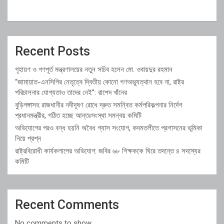
Recent Posts
গৃহায়ণ ও গণপূর্ত মন্ত্রণালয়ের নতুন সচিব হলেন মো. ওবায়দুর রহমান
“জামায়াত-এনসিপির নেতৃত্বে দ্বিতীয় কোনো গণঅভ্যুত্থান হবে না, রাষ্ট্র
পরিচালনার যোগ্যতাও তাদের নেই”: রাশেদ খাঁনের
বুড়িগঙ্গাসহ রাজধানীর নদীদূষণ রোধে দ্রুত সমন্বিত কর্মপরিকল্পনার নির্দেশ
প্রধানমন্ত্রীর, গঠিত হচ্ছে আন্তঃসংস্থা সমন্বয় কমিটি
অভিযোগের পরও বন্ধ হয়নি অবৈধ গ্যাস সংযোগ, কদমতলীতে প্রশাসনের ভূমিকা
নিয়ে প্রশ্ন
রাষ্ট্রবিরোধী কার্যকলাপের অভিযোগ: জবির ৬৮ শিক্ষককে ঘিরে তদন্তে ৪ সদস্যের
কমিটি
Recent Comments
No comments to show.