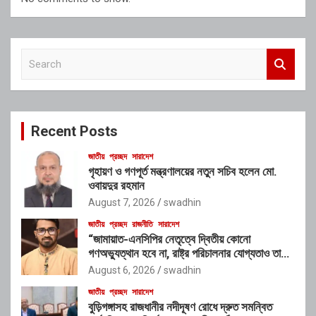
S
e
a
r
c
Recent Posts
h
জাতীয়
প্রচ্ছদ
সারাদেশ
গৃহায়ণ ও গণপূর্ত মন্ত্রণালয়ের নতুন সচিব হলেন মো.
ওবায়দুর রহমান
August 7, 2026
swadhin
জাতীয়
প্রচ্ছদ
রাজনীতি
সারাদেশ
“জামায়াত-এনসিপির নেতৃত্বে দ্বিতীয় কোনো
গণঅভ্যুত্থান হবে না, রাষ্ট্র পরিচালনার যোগ্যতাও তাদের
নেই”: রাশেদ খাঁনের
August 6, 2026
swadhin
জাতীয়
প্রচ্ছদ
সারাদেশ
বুড়িগঙ্গাসহ রাজধানীর নদীদূষণ রোধে দ্রুত সমন্বিত