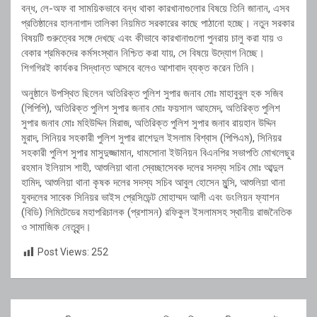
বন্ধ, লে-অফ বা সাময়িকভাবে বন্ধ থাকা কারখানাগুলোর বিষয়ে তিনি জানান, এসব
প্রতিষ্ঠানের হালনাগাদ তালিকা নিয়মিত সরকারের কাছে পাঠানো হচ্ছে। নতুন সরকার
বিষয়টি গুরুত্বের সঙ্গে দেখছে এবং কীভাবে কারখানাগুলো পুনরায় চালু করা যায় ও
বেকার শ্রমিকদের কর্মসংস্থান নিশ্চিত করা যায়, সে বিষয়ে উদ্যোগ নিচ্ছে।
শিগগিরই কার্যকর সিদ্ধান্ত আসবে বলেও আশাবাদ ব্যক্ত করেন তিনি।
অনুষ্ঠানে উপস্থিত ছিলেন অতিরিক্ত পুলিশ সুপার জনাব মোঃ মাহাবুবুল হক সজিব
(পিপিপি), অতিরিক্ত পুলিশ সুপার জনাব মোঃ ফয়সাল আহমেদ, অতিরিক্ত পুলিশ
সুপার জনাব মোঃ মহিউদ্দিন মিরাজ, অতিরিক্ত পুলিশ সুপার জনাব রায়হান উদ্দিন
মুরাদ, সিনিয়র সহকারী পুলিশ সুপার রাশেদুল ইসলাম বিশ্বাস (পিপিএম), সিনিয়র
সহকারী পুলিশ সুপার মাসুদুজ্জামান, ধামসোনা ইউনিয়ন বিএনপির সভাপতি মোখলেছুর
রহমান ইলিয়াস শাহী, আশুলিয়া থানা স্বেচ্ছাসেবক দলের সদস্য সচিব মোঃ আব্দুল
হামিদ, আশুলিয়া থানা কৃষক দলের সদস্য সচিব আবুল হোসেন মুন্সি, আশুলিয়া থানা
যুবদলের সাবেক সিনিয়র ভাইস প্রেসিডেন্ট মোহাম্মদ আলী এবং ডংলিয়ন ফ্যাশন
(বিডি) লিমিটেডের মহাপরিচালক (প্রশাসন) রফিকুল ইসলামসহ স্থানীয় রাজনৈতিক
ও সামাজিক নেতৃবৃন্দ।
Post Views:
252
Post