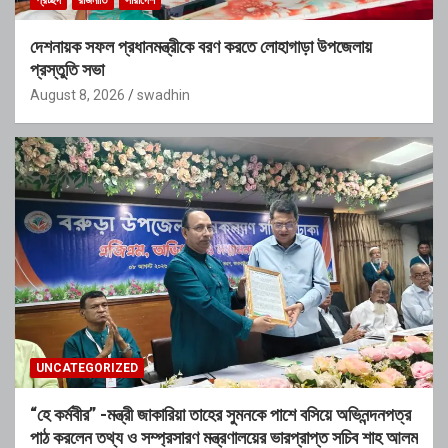
প্রচ্ছদ
রাজনীতি
সারাদেশ
দেশনায়ক সফল প্রধানমন্ত্রীকে বরণ করতে লোহাগাড়া উপজেলায়
প্রস্তুতি সভা
August 8, 2026
swadhin
UNCATEGORIZED
“হে কর্মবীর” -মন্ত্রী জাকারিয়া তাহের সুমনকে পাশে বসিয়ে অভিনন্দনপত্র
পাঠ করলেন তথ্য ও সম্প্রসারণ মন্ত্রণালয়ের ভারপ্রাপ্ত সচিব শাহ আলম