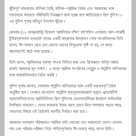
ঝুঁকিপূর্ণ কারখানার তালিকা তৈরি, মালিক–শ্রমিক বৈঠক এবং সরকারের সঙ্গে
সমন্বয়ের মাধ্যমে পরিস্থিতি নিয়ন্ত্রণে রাখা হচ্ছে বলে জানিয়েছেন শিল্প পুলিশ-১-
এর পুলিশ সুপার মমিনুল ইসলাম ভূঁইয়া।
রোববার (২২ ফেব্রুয়ারি) বিকেলে আশুলিয়ার দক্ষিণ বাইপাইল এলাকায় আল-ফারাবী
ইন্টারন্যাশনাল ক্যাডেট নামের একটি মাদ্রাসার উদ্বোধন শেষে সাংবাদিকদের তিনি
বলেন, ঈদ সামনে রেখে যেন কোনো ধরনের বিশৃঙ্খলা সৃষ্টি না হয়, সে জন্য
আগেভাগেই মাঠে নামা হয়েছে।
তিনি বলেন, শ্রমিকদের ন্যায্য পাওনা নিশ্চিত করা এবং শিল্পাঞ্চলে শান্তি বজায়
রাখাই আমাদের মূল লক্ষ্য। এ জন্য শ্রমিক সংগঠনের নেতৃবৃন্দ ও গার্মেন্টস মালিকদের
সঙ্গে ধারাবাহিকভাবে বৈঠক করছি।
পুলিশ সুপার জানান, সোমবার গার্মেন্টস মালিকদের সঙ্গে একটি গুরুত্বপূর্ণ বৈঠক
অনুষ্ঠিত হবে। সেখানে বাংলাদেশ গার্মেন্টস ম্যানুফ্যাকচারার্স অ্যান্ড এক্সপোর্টার্স
অ্যাসোসিয়েশনের প্রতিনিধিসহ শিল্প পুলিশের হেডকোয়ার্টারের ঊর্ধ্বতন কর্মকর্তারা
উপস্থিত থাকবেন। যেসব কারখানা ঈদের আগে বেতন দিতে সমস্যায় পড়তে পারে,
সেগুলোর বিষয়ে ওই বৈঠকেই করণীয় নির্ধারণ করা হবে।
আমাদের অবস্থান পরিষ্কার—শ্রমিক ভাই-বোনেরা যেন সময়মতো বেতন–বোনাস
পায় এবং পরিবার-পরিজন নিয়ে শান্তিপূর্ণভাবে ঈদ করতে পারে, বলেন তিনি।