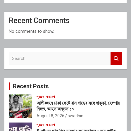
Recent Comments
No comments to show.
S
e
a
r
c
Recent Posts
h
প্রচ্ছদ
সারাদেশ
আলীকদমে চাকা ফেটে বাস গাছের সঙ্গে ধাক্কা, হেলপার
নিহত, আহত অন্তত ১০
August 8, 2026
swadhin
প্রচ্ছদ
সারাদেশ
ঈদগাঁওয়ে ডাকাতির মামলায় সন্দেহভাজন ১ জন আটক