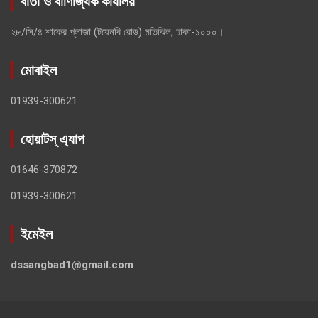
বার্তা ও বাণিজ্যিক কার্যালয়
২৮/সি/৪ শাকের প্লাজা (টয়েনবি রোড) মতিঝিল, ঢাকা-১০০০।
মোবাইল
01939-300621
হোয়াটস্ এ্যাপ
01646-370872
01939-300621
ইমেইল
dssangbad1@gmail.com