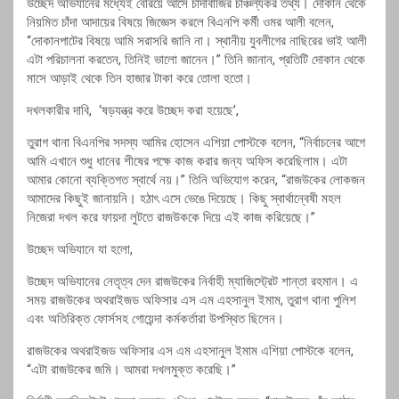
উচ্ছেদ অভিযানের মধ্যেই বেরিয়ে আসে চাঁদাবাজির চাঞ্চল্যকর তথ্য। দোকান থেকে
নিয়মিত চাঁদা আদায়ের বিষয়ে জিজ্ঞেস করলে বিএনপি কর্মী ওমর আলী বলেন,
“দোকানপাটের বিষয়ে আমি সরাসরি জানি না। স্থানীয় যুবলীগের নাছিরের ভাই আলী
এটা পরিচালনা করতেন, তিনিই ভালো জানেন।” তিনি জানান, প্রতিটি দোকান থেকে
মাসে আড়াই থেকে তিন হাজার টাকা করে তোলা হতো।
দখলকারীর দাবি, ‘ষড়যন্ত্র করে উচ্ছেদ করা হয়েছে’,
তুরাগ থানা বিএনপির সদস্য আমির হোসেন এশিয়া পোস্টকে বলেন, “নির্বাচনের আগে
আমি এখানে শুধু ধানের শীষের পক্ষে কাজ করার জন্য অফিস করেছিলাম। এটা
আমার কোনো ব্যক্তিগত স্বার্থে নয়।” তিনি অভিযোগ করেন, “রাজউকের লোকজন
আমাদের কিছুই জানায়নি। হঠাৎ এসে ভেঙে দিয়েছে। কিছু স্বার্থান্বেষী মহল
নিজেরা দখল করে ফায়দা লুটতে রাজউককে দিয়ে এই কাজ করিয়েছে।”
উচ্ছেদ অভিযানে যা হলো,
উচ্ছেদ অভিযানের নেতৃত্ব দেন রাজউকের নির্বাহী ম্যাজিস্ট্রেট শান্তা রহমান। এ
সময় রাজউকের অথরাইজড অফিসার এস এম এহসানুল ইমাম, তুরাগ থানা পুলিশ
এবং অতিরিক্ত ফোর্সসহ গোয়েন্দা কর্মকর্তারা উপস্থিত ছিলেন।
রাজউকের অথরাইজড অফিসার এস এম এহসানুল ইমাম এশিয়া পোস্টকে বলেন,
“এটা রাজউকের জমি। আমরা দখলমুক্ত করেছি।”