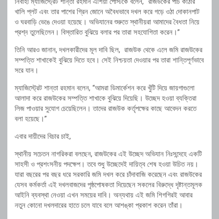
নির্বাহী ম্যাজিস্ট্রেট শান্তা রহমান এশিয়া পোস্টকে বলেন, “রাজউকের পাঁচ কাঠার
খালি প্লট এবং তার পাশের গ্রিন জোনে অবৈধভাবে দখল করে গড়ে ওঠা দোকানপাট
ও ঘরবাড়ি ভেঙে দেওয়া হয়েছে। অভিযানের শুরুতে স্থানীয়রা আমাদের বৈধতা নিয়ে
প্রশ্ন তুলেছিলেন। বিস্তারিত বুঝিয়ে বলার পর তারা সহযোগিতা করেন।”
তিনি আরও জানান, দখলকারীদের মূল দাবি ছিল, রাজউক থেকে এলে জমি রাজউকের
সম্পত্তি শাখাকেই বুঝিয়ে দিতে হবে। সেই নিশ্চয়তা দেওয়ার পর তারা শান্তিপূর্ণভাবে
সরে যান।
ম্যাজিস্ট্রেট শান্তা রহমান বলেন, “আমরা ডিমার্কেশন করে খুঁটি দিয়ে জায়গাগুলো
আলাদা করে রাজউকের সম্পত্তি শাখাকে বুঝিয়ে দিয়েছি। উচ্ছেদ হওয়া ব্যক্তিরা
লিজ পাওয়ার সুযোগ চেয়েছিলেন। তাদের রাজউক কর্তৃপক্ষের কাছে আবেদন করতে
বলা হয়েছে।”
এবার দায়ীদের বিচার চাই,
স্থানীয় সচেতন নাগরিকরা বলছেন, রাজউকের এই উচ্ছেদ অভিযান নিঃসন্দেহে একটি
সাহসী ও প্রশংসনীয় পদক্ষেপ। তবে শুধু উচ্ছেদেই দায়িত্ব শেষ হওয়া উচিত নয়।
যারা বছরের পর বছর ধরে সরকারি জমি দখল করে চাঁদাবাজি করেছেন এবং রাজউকের
যেসব কর্মকর্তা এই দখলবাজদের পৃষ্ঠপোষকতা দিয়েছেন সকলের বিরুদ্ধে দৃষ্টান্তমূলক
আইনি ব্যবস্থা নেওয়া এখন সময়ের দাবি। অন্যথায় এই জমি শিগগিরই আবার
নতুন কোনো দখলদারের হাতে চলে যাবে বলে আশঙ্কা প্রকাশ করেন তাঁরা।