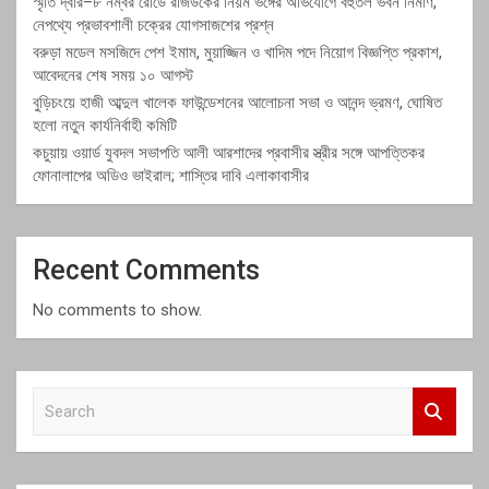
স্মৃতি দ্বার–৮ নম্বর রোডে রাজউকের নিয়ম ভঙ্গের অভিযোগে বহুতল ভবন নির্মাণ,
নেপথ্যে প্রভাবশালী চক্রের যোগসাজশের প্রশ্ন
বরুড়া মডেল মসজিদে পেশ ইমাম, মুয়াজ্জিন ও খাদিম পদে নিয়োগ বিজ্ঞপ্তি প্রকাশ,
আবেদনের শেষ সময় ১০ আগস্ট
বুড়িচংয়ে হাজী আব্দুল খালেক ফাউন্ডেশনের আলোচনা সভা ও আনন্দ ভ্রমণ, ঘোষিত
হলো নতুন কার্যনির্বাহী কমিটি
কচুয়ায় ওয়ার্ড যুবদল সভাপতি আলী আরশাদের প্রবাসীর স্ত্রীর সঙ্গে আপত্তিকর
ফোনালাপের অডিও ভাইরাল; শাস্তির দাবি এলাকাবাসীর
Recent Comments
No comments to show.
S
e
a
r