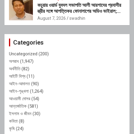
কচুয়ায় ওয়ার্ড যুবদল সভাপতি আলী আরশাদের প্রবাসীর
স্ত্রীর সঙ্গে আপত্তিকর ফোনালাপের অডিও ভাইরাল;
শাস্তির দাবি এলাকাবাসীর
August 7, 2026
swadhin
Categories
Uncategorized
(200)
অপরাধ
(1,947)
অর্থনীতি
(82)
আইটি বিশ্ব
(11)
আইন-আদালত
(90)
আইন-শৃঙ্খলা
(1,264)
আওয়ামী দোসর
(54)
আন্তর্জাতিক
(581)
ইসলাম ও জীবন
(30)
কবিতা
(8)
কৃষি
(24)