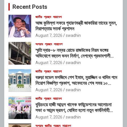
c
Recent Posts
h
জাতীয়
প্রচ্ছদ
সারাদেশ
আজ কুমিল্লা সফরে গৃহায়ণমন্ত্রী জাকারিয়া তাহের সুমন,
নিরাপত্তায় সতর্ক প্রশাসন
August 7, 2026
swadhin
অপরাধ
প্রচ্ছদ
সারাদেশ
স্মৃতি দ্বার–৮ নম্বর রোডে রাজউকের নিয়ম ভঙ্গের
অভিযোগে বহুতল ভবন নির্মাণ, নেপথ্যে প্রভাবশালী
চক্রের যোগসাজশের প্রশ্ন
August 7, 2026
swadhin
জাতীয়
প্রচ্ছদ
সারাদেশ
বরুড়া মডেল মসজিদে পেশ ইমাম, মুয়াজ্জিন ও খাদিম পদে
নিয়োগ বিজ্ঞপ্তি প্রকাশ, আবেদনের শেষ সময় ১০
আগস্ট
August 7, 2026
swadhin
জাতীয়
প্রচ্ছদ
সারাদেশ
বুড়িচংয়ে হাজী আব্দুল খালেক ফাউন্ডেশনের আলোচনা
সভা ও আনন্দ ভ্রমণ, ঘোষিত হলো নতুন কার্যনির্বাহী
কমিটি
August 7, 2026
swadhin
অপরাধ
জাতীয়
প্রচ্ছদ
সারাদেশ