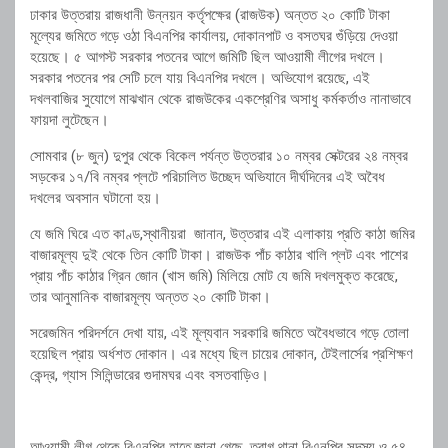
ঢাকার উত্তরায় রাজধানী উন্নয়ন কর্তৃপক্ষের (রাজউক) অন্তত ২০ কোটি টাকা
মূল্যের জমিতে গড়ে ওঠা বিএনপির কার্যালয়, দোকানপাট ও বসতঘর গুঁড়িয়ে দেওয়া
হয়েছে। ৫ আগস্ট সরকার পতনের আগে জমিটি ছিল আওয়ামী লীগের দখলে।
সরকার পতনের পর সেটি চলে যায় বিএনপির দখলে। অভিযোগ রয়েছে, এই
দখলবাজির সুযোগে মাঝখান থেকে রাজউকের একশ্রেণির অসাধু কর্মকর্তাও নানাভাবে
ফায়দা লুটেছেন।
সোমবার (৮ জুন) দুপুর থেকে বিকেল পর্যন্ত উত্তরার ১০ নম্বর সেক্টরের ২৪ নম্বর
সড়কের ১৭/বি নম্বর প্লটে পরিচালিত উচ্ছেদ অভিযানে দীর্ঘদিনের এই অবৈধ
দখলের অবসান ঘটানো হয়।
যে জমি ঘিরে এত কাণ্ড,স্থানীয়রা জানান, উত্তরার এই এলাকায় প্রতি কাঠা জমির
বাজারমূল্য দুই থেকে তিন কোটি টাকা। রাজউক পাঁচ কাঠার খালি প্লট এবং পাশের
প্রায় পাঁচ কাঠার গ্রিন জোন (খাস জমি) মিলিয়ে মোট যে জমি দখলমুক্ত করেছে,
তার আনুমানিক বাজারমূল্য অন্তত ২০ কোটি টাকা।
সরেজমিন পরিদর্শনে দেখা যায়, এই মূল্যবান সরকারি জমিতে অবৈধভাবে গড়ে তোলা
হয়েছিল প্রায় অর্ধশত দোকান। এর মধ্যে ছিল চায়ের দোকান, টেইলার্সের প্রশিক্ষণ
কেন্দ্র, গ্যাস সিলিন্ডারের গুদামঘর এবং বসতবাড়িও।
আওয়ামী লীগ থেকে বিএনপির হাতে,জানা গেছে, তুরাগ থানা বিএনপির সদস্য ও ৫৪