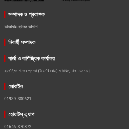
সম্পাদক ও প্রকাশক
আনোয়ার হোসেন আকাশ
নিবার্হী সম্পাদক
বার্তা ও বাণিজ্যিক কার্যালয়
২৮/সি/৪ শাকের প্লাজা (টয়েনবি রোড) মতিঝিল, ঢাকা-১০০০।
মোবাইল
01939-300621
হোয়াটস্ এ্যাপ
01646-370872