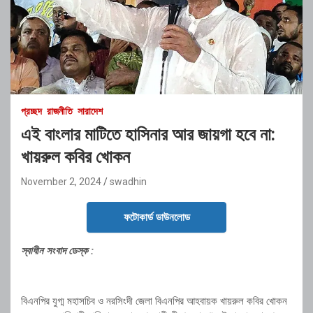
প্রচ্ছদ
রাজনীতি
সারাদেশ
এই বাংলার মাটিতে হাসিনার আর জায়গা হবে না:
খায়রুল কবির খোকন
November 2, 2024
swadhin
ফটোকার্ড ডাউনলোড
স্বাধীন সংবাদ ডেস্ক :
বিএনপির যুগ্ম মহাসচিব ও নরসিংদী জেলা বিএনপির আহবায়ক খায়রুল কবির খোকন