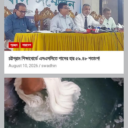
প্রচ্ছদ
সারাদেশ
চট্টগ্রাম শিক্ষাবোর্ডে এসএসসিতে পাসের হার ৫৯.৪৮ শতাংশ!
August 10, 2026
swadhin