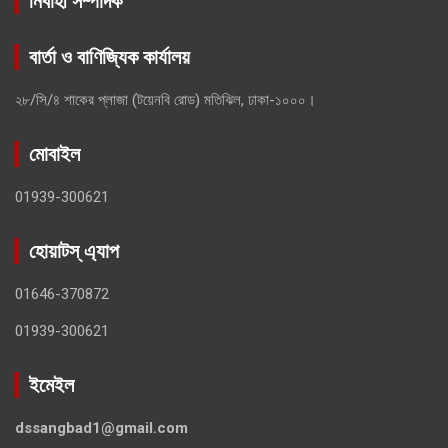
নিবার্হী সম্পাদক
বার্তা ও বাণিজ্যিক কার্যালয়
২৮/সি/৪ শাকের প্লাজা (টয়েনবি রোড) মতিঝিল, ঢাকা-১০০০।
মোবাইল
01939-300621
হোয়াটস্ এ্যাপ
01646-370872
01939-300621
ইমেইল
dssangbad1@gmail.com