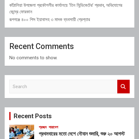
কাঁঠালিয়া উপজেলা প্রকৌশলীর কার্যালয়ে ‘তিন সিন্ডিকেটের’ প্রভাব, অভিযোগের
কেন্দ্রে ফোরকান
রূপগঞ্জে ৪০০ পিস ইয়াবাসহ ৩ মাদক ব্যবসায়ী গ্রেপ্তার
Recent Comments
No comments to show.
S
e
a
r
c
Recent Posts
h
প্রচ্ছদ
সারাদেশ
প্রথমবারের মতো দেশে নৌযান শুমারি, শুরু ২০ আগস্ট