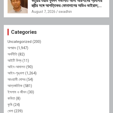
কচুয়ায় ওয়ার্ড যুবদল সভাপতি আলী আরশাদের প্রবাসীর
স্ত্রীর সঙ্গে আপত্তিকর ফোনালাপের অডিও ভাইরাল;
শাস্তির দাবি এলাকাবাসীর
August 7, 2026
swadhin
Categories
Uncategorized
(200)
অপরাধ
(1,947)
অর্থনীতি
(82)
আইটি বিশ্ব
(11)
আইন-আদালত
(90)
আইন-শৃঙ্খলা
(1,264)
আওয়ামী দোসর
(54)
আন্তর্জাতিক
(581)
ইসলাম ও জীবন
(30)
কবিতা
(8)
কৃষি
(24)
খেলা
(239)