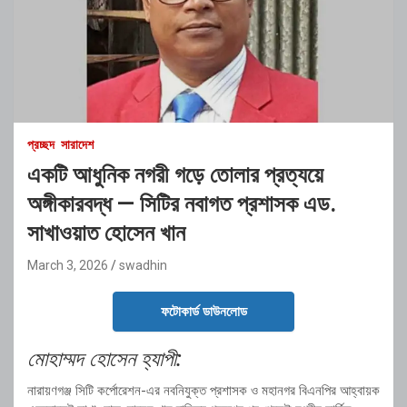
প্রচ্ছদ
সারাদেশ
একটি আধুনিক নগরী গড়ে তোলার প্রত্যয়ে
অঙ্গীকারবদ্ধ — সিটির নবাগত প্রশাসক এড.
সাখাওয়াত হোসেন খান
March 3, 2026
swadhin
ফটোকার্ড ডাউনলোড
মোহাম্মদ হোসেন হ্যাপী:
নারায়ণগঞ্জ সিটি কর্পোরেশন
-এর নবনিযুক্ত প্রশাসক ও মহানগর বিএনপির আহ্বায়ক