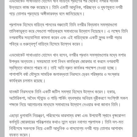
এডভোকেট সাখাওয়াত হোসেন খান দায়িত্ব গ্রহণের পর থেকেই নগরীর সার্বিক
উন্নয়নে কাজ শুরু করেছেন। তিনি একটি আধুনিক, পরিচ্ছন্ন ও দূষণমুক্ত নগরী
গড়ে তোলার প্রত্যয়ে অঙ্গীকারবদ্ধ বলে জানিয়েছেন।
প্রশাসক হিসেবে দায়িত্ব পালনের শুরুতেই তিনি নগরীর বিদ্যমান সমস্যাগুলো
তালিকাভুক্ত করে সেগুলো পর্যায়ক্রমে সমাধানের উদ্যোগ নিয়েছেন। এ লক্ষ্যে তিনি
নগরবাসীর সহযোগিতা কামনা করেন এবং এই দায়িত্বকে একটি সুন্দর নগরী গড়ার
পবিত্র ও গুরুত্বপূর্ণ দায়িত্ব হিসেবে উল্লেখ করেন।
এডভোকেট সাখাওয়াত হোসেন খান বলেন, নগরীর প্রধান সমস্যাগুলোর মধ্যে মশার
উপদ্রব অন্যতম। সময়মতো মশা নিধন কার্যক্রম জোরদার না করলে নগরবাসী
স্বস্তিতে থাকতে পারবে না। তাই অতি দ্রুত কার্যকর পদক্ষেপ নেওয়া হচ্ছে।
পাশাপাশি বর্ষা মৌসুমে সাময়িক জলাবদ্ধতা নিরসনে ড্রেন পরিষ্কার ও সংস্কার
কার্যক্রম চলমান রয়েছে।
যানজট নিরসনকে তিনি একটি জটিল সমস্যা হিসেবে উল্লেখ করেন। হকার,
অটোরিকশা, অবৈধ স্ট্যান্ড ও গাড়ি পার্কিং ব্যবস্থার অনিয়ম দূরীকরণে সংশ্লিষ্ট সকল
পক্ষকে নিয়ে আলোচনার মাধ্যমে সমাধানের উদ্যোগ নেওয়ার কথা জানান তিনি।
এছাড়া ধুলাবালি নিয়ন্ত্রণ, পরিবেশের ভারসাম্য রক্ষা এবং উপযোগী স্থানে বৃক্ষরোপণ
কর্মসূচি জোরদারের পরিকল্পনার কথাও তুলে ধরেন নবাগত প্রশাসক। তিনি দল-মত
নির্বিশেষে সকলকে নিয়ে একটি আধুনিক ও বাসযোগ্য নগরী গড়ে তোলার আশাবাদ
ব্যক্ত করেন।