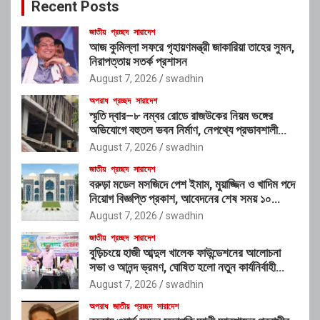
Recent Posts
h
জাতীয়
প্রচ্ছদ
সারাদেশ
আজ কুমিল্লা সফরে গৃহায়ণমন্ত্রী জাকারিয়া তাহের সুমন,
নিরাপত্তায় সতর্ক প্রশাসন
August 7, 2026
swadhin
অপরাধ
প্রচ্ছদ
সারাদেশ
স্মৃতি দ্বার–৮ নম্বর রোডে রাজউকের নিয়ম ভঙ্গের
অভিযোগে বহুতল ভবন নির্মাণ, নেপথ্যে প্রভাবশালী
চক্রের যোগসাজশের প্রশ্ন
August 7, 2026
swadhin
জাতীয়
প্রচ্ছদ
সারাদেশ
বরুড়া মডেল মসজিদে পেশ ইমাম, মুয়াজ্জিন ও খাদিম পদে
নিয়োগ বিজ্ঞপ্তি প্রকাশ, আবেদনের শেষ সময় ১০
আগস্ট
August 7, 2026
swadhin
জাতীয়
প্রচ্ছদ
সারাদেশ
বুড়িচংয়ে হাজী আব্দুল খালেক ফাউন্ডেশনের আলোচনা
সভা ও আনন্দ ভ্রমণ, ঘোষিত হলো নতুন কার্যনির্বাহী
কমিটি
August 7, 2026
swadhin
অপরাধ
জাতীয়
প্রচ্ছদ
সারাদেশ