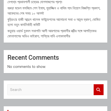
নেপথ্যে প্রভাবশালী চক্রের যোগসাজশের প্রশ্ন
বরুড়া মডেল মসজিদে পেশ ইমাম, মুয়াজ্জিন ও খাদিম পদে নিয়োগ বিজ্ঞপ্তি প্রকাশ,
আবেদনের শেষ সময় ১০ আগস্ট
বুড়িচংয়ে হাজী আব্দুল খালেক ফাউন্ডেশনের আলোচনা সভা ও আনন্দ ভ্রমণ, ঘোষিত
হলো নতুন কার্যনির্বাহী কমিটি
কচুয়ায় ওয়ার্ড যুবদল সভাপতি আলী আরশাদের প্রবাসীর স্ত্রীর সঙ্গে আপত্তিকর
ফোনালাপের অডিও ভাইরাল; শাস্তির দাবি এলাকাবাসীর
Recent Comments
No comments to show.
S
e
a
r
c