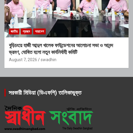
জাতীয়
প্রচ্ছদ
সারাদেশ
বুড়িচংয়ে হাজী আব্দুল খালেক ফাউন্ডেশনের আলোচনা সভা ও আনন্দ
ভ্রমণ, ঘোষিত হলো নতুন কার্যনির্বাহী কমিটি
August 7, 2026
swadhin
সরকারী মিডিয়া (ডিএফপি) তালিকাভুক্ত