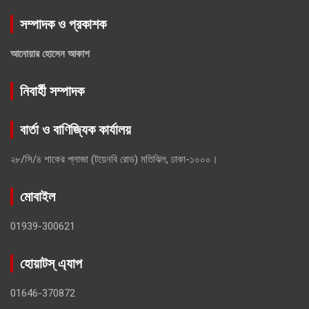
সম্পাদক ও প্রকাশক
আনোয়ার হোসেন আকাশ
নিবার্হী সম্পাদক
বার্তা ও বাণিজ্যিক কার্যালয়
২৮/সি/৪ শাকের প্লাজা (টয়েনবি রোড) মতিঝিল, ঢাকা-১০০০।
মোবাইল
01939-300621
হোয়াটস্ এ্যাপ
01646-370872