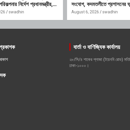
রিকল্পনার নির্দেশ প্রধানমন্ত্রীর,
সংযোগ, কদমতলীতে প্রশাসনের ভূ
আন্তঃসংস্থা সমন্বয় কমিটি
প্রশ্ন
026
swadhin
August 6, 2026
swadhin
প্রকাশক
বার্তা ও বাণিজ্যিক কার্যালয়
আকাশ
২৮/সি/৪ শাকের প্লাজা (টয়েনবি রোড) মতি
ঢাকা-১০০০।
পাদক