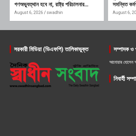
গণঅভ্যুত্থান হবে না, রাষ্ট্র পরিচালনার
সমন্বিত কর্মপ
যোগ্যতাও তাদের নেই”: রাশেদ খাঁনের
গঠিত হচ্ছে 
August 6, 2026
swadhin
August 6, 2
সরকারী মিডিয়া (ডিএফপি) তালিকাভুক্ত
সম্পাদক ও 
আনোয়ার হোসেন 
নিবার্হী সম্