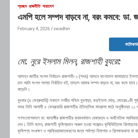
প্রচ্ছদ
রাজনীতি
সারাদেশ
এমপি হলে সম্পদ বাড়বে না, বরং কমবে: ডা. জা
February 4, 2026
swadhin
ফটোকার্
মো. নুরে ইসলাম মিলন, রাজশাহী ব্যুরো:
আসন্ন জাতীয় সংসদ নির্বাচনে রাজশাহী-২ (সদর) আসনে বাংলাদেশ জামায়াতে ইসলামী
চান আমি সংসদ সদস্য নির্বাচিত হই, তাহলে আমার সম্পদ বাড়বে না, বরং কমে যাবে। 
বাড়েনি।
বুধবার (৪ ফেব্রুয়ারি) সকালে নগরীর পশ্চিম বুধপাড়া, কড়ইতলা মোড়, মেহেরচণ্ড
সময় তিনি আগামী ৫ ফেব্রুয়ারি রাজশাহীর ঐতিহাসিক মাদ্রাসা মাঠে অনুষ্ঠিতব্য ১১ দ
গণসংযোগকালে ডা. জাহাঙ্গীর রাজশাহীর ক্রমবর্ধমান বেকারত্ব ও অর্থনৈতিক স্থবিরতা ক
দেন। তিনি বলেন, রাজশাহী কৃষিপ্রধান অঞ্চল হওয়া সত্ত্বেও কৃষিভিত্তিক শিল্পায়
কৃষিপণ্য সংরক্ষণ ও প্রক্রিয়াজাতকরণের জন্য পর্যাপ্ত হিমাগার ও শিল্পকারখানা না 