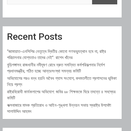
Recent Posts
“জামায়াত-এনসিপির নেতৃত্বে দ্বিতীয় কোনো গণঅভ্যুত্থান হবে না, রাষ্ট্র
পরিচালনার যোগ্যতাও তাদের নেই”: রাশেদ খাঁনের
বুড়িগঙ্গাসহ রাজধানীর নদীদূষণ রোধে দ্রুত সমন্বিত কর্মপরিকল্পনার নির্দেশ
প্রধানমন্ত্রীর, গঠিত হচ্ছে আন্তঃসংস্থা সমন্বয় কমিটি
অভিযোগের পরও বন্ধ হয়নি অবৈধ গ্যাস সংযোগ, কদমতলীতে প্রশাসনের ভূমিকা
নিয়ে প্রশ্ন
রাষ্ট্রবিরোধী কার্যকলাপের অভিযোগ: জবির ৬৮ শিক্ষককে ঘিরে তদন্তে ৪ সদস্যের
কমিটি
কক্সবাজারে মাদক প্রতিরোধ ও আইন-শৃঙ্খলা উন্নয়ন সভায় স্বরাষ্ট্র উপদেষ্টা
সালাউদ্দিন আহমদ