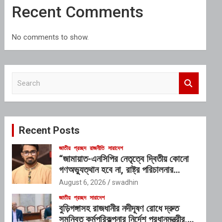
Recent Comments
No comments to show.
S
e
a
r
c
Recent Posts
h
জাতীয়
প্রচ্ছদ
রাজনীতি
সারাদেশ
“জামায়াত-এনসিপির নেতৃত্বে দ্বিতীয় কোনো
গণঅভ্যুত্থান হবে না, রাষ্ট্র পরিচালনার
যোগ্যতাও তাদের নেই”: রাশেদ খাঁনের
August 6, 2026
swadhin
জাতীয়
প্রচ্ছদ
সারাদেশ
বুড়িগঙ্গাসহ রাজধানীর নদীদূষণ রোধে দ্রুত
সমন্বিত কর্মপরিকল্পনার নির্দেশ প্রধানমন্ত্রীর,