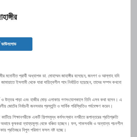
হাঙ্গীর
ড ডাউনলোড
র মনোনীত প্রার্থী অধ্যাপক ডা. মোহাম্মদ জাহাঙ্গীর বলেছেন, জনগণ ও আল্লাহ যদি
জামায়াতে ইসলামী থেকে যারা দায়িত্বশীল পদে নির্বাচিত হয়েছেন, তাদের সম্পদ কখনো
ী পূর্ব ও উত্তর পাড়া এবং হাজীর মোড় এলাকায় গণসংযোগকালে তিনি এসব কথা বলেন। এ
লীয় জোটের নির্বাচনী জনসভার প্রস্তুতি ও সার্বিক পরিস্থিতিও পর্যবেক্ষণ করেন।
াটিয়ে শিক্ষানগরীকে একটি শিল্পসমৃদ্ধ কর্মসংস্থান নগরীতে রূপান্তরের প্রতিশ্রুতি
নের অভাবে কৃষকরা ন্যায্যমূল্য থেকে বঞ্চিত হচ্ছেন। ফল, শাকসবজি ও অন্যান্য পচনশীল
থাকায় প্রতিবছর বিপুল পরিমাণ ফসল নষ্ট হচ্ছে।