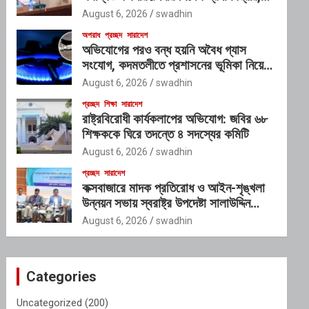
গঠিত হচ্ছে আন্তঃসংস্থা সমন্বয় কমিটি
August 6, 2026
swadhin
অপরাধ
প্রচ্ছদ
সারাদেশ
অভিযোগের পরও বন্ধ হয়নি অবৈধ গ্যাস
সংযোগ, কদমতলীতে প্রশাসনের ভূমিকা নিয়ে
প্রশ্ন
August 6, 2026
swadhin
প্রচ্ছদ
শিক্ষা
সারাদেশ
রাষ্ট্রবিরোধী কার্যকলাপের অভিযোগ: জবির ৬৮
শিক্ষককে ঘিরে তদন্তে ৪ সদস্যের কমিটি
August 6, 2026
swadhin
প্রচ্ছদ
সারাদেশ
কক্সবাজারে মাদক প্রতিরোধ ও আইন-শৃঙ্খলা
উন্নয়ন সভায় স্বরাষ্ট্র উপদেষ্টা সালাউদ্দিন
আহমদ
August 6, 2026
swadhin
Categories
Uncategorized
(200)