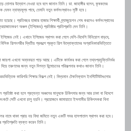
গড়ে তোলার উদ্যোগ নেওয়া হবে বলে জানান তিনি। ডা. জাহাঙ্গীর বলেন, কৃষকদের
যেমন ন্যায্যমূল্য পাবে, তেমনি নতুন কর্মসংস্থানও সৃষ্টি হবে।
 হয়েছে। প্রতিবছর হাজার হাজার শিক্ষার্থী গ্র্যাজুয়েশন শেষ করলেও কর্মসংস্থানের
রিয়াজাতকরণ অঞ্চল (ইপিজেড) প্রতিষ্ঠার প্রতিশ্রুতি দেন তিনি।
ইপিজেড নেই। এখানে ইপিজেড স্থাপন করা গেলে দেশি-বিদেশি বিনিয়োগ বাড়বে,
বিসিক শিল্পনগরীর দ্বিতীয় প্রকল্পে প্রকৃত শিল্প উদ্যোক্তাদের অগ্রাধিকারভিত্তিতে
তাংশ জায়গা এখনো অব্যবহৃত পড়ে আছে। এটিকে কার্যকর করা গেলে তথ্যপ্রযুক্তিনির্ভর
রূপ দিয়ে তরুণদের জন্য নতুন দিগন্ত উন্মোচনের পরিকল্পনার কথাও জানান তিনি।
ও ট্রেডভিত্তিক কারিগরি শিক্ষার বিকল্প নেই। বিদ্যমান টেকনিক্যাল ইনস্টিটিউটগুলোর
াতাল প্রতিষ্ঠা করা হলে প্রত্যন্ত অঞ্চলের মানুষকে চিকিৎসার জন্য আর ঢাকা বা বিদেশে
সংকটে সেটি এখনো চালু হয়নি। প্রয়োজনে জামায়াতে ইসলামীর চিকিৎসকরা বিনা
 নামে থাকা প্রায় নয় বিঘা জমিতে নতুন একটি সদর হাসপাতাল স্থাপন করা হবে।
ার প্রতিশ্রুতি ব্যক্ত করেন তিনি।