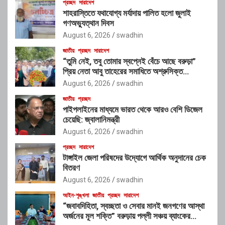
প্রচ্ছদ
সারাদেশ
শাহরাস্তিতে যথাযোগ্য মর্যাদায় পালিত হলো জুলাই
গণঅভ্যুত্থান দিবস
August 6, 2026
swadhin
জাতীয়
প্রচ্ছদ
সারাদেশ
“তুমি নেই, তবু তোমার স্বপ্নেই বেঁচে আছে বরুড়া”
প্রিয় নেতা আবু তাহেরের সমাধিতে অশ্রুসিক্ত
শ্রদ্ধাঞ্জলি
August 6, 2026
swadhin
জাতীয়
প্রচ্ছদ
পাইপলাইনের মাধ্যমে ভারত থেকে আরও বেশি ডিজেল
চেয়েছি: জ্বালানিমন্ত্রী
August 6, 2026
swadhin
প্রচ্ছদ
সারাদেশ
টাঙ্গাইল জেলা পরিষদের উদ্যোগে আর্থিক অনুদানের চেক
বিতরণ
August 6, 2026
swadhin
আইন-শৃঙ্খলা
জাতীয়
প্রচ্ছদ
সারাদেশ
“জবাবদিহিতা, স্বচ্ছতা ও সেবার মানই জনগণের আস্থা
অর্জনের মূল শক্তি” বরুড়ায় পল্লী সঞ্চয় ব্যাংকের