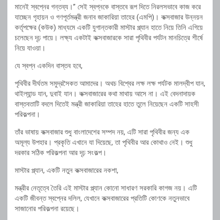
মানেই স্বপ্নের গন্তব্য।” সেই স্বপ্নকে বাস্তবে রূপ দিতে নিরলসভাবে কাজ করে
যাচ্ছেন গৃহায়ন ও গণপূর্তমন্ত্রী জনাব জাকারিয়া তাহের (এমপি)। কক্সবাজার উন্নয়ন
কর্তৃপক্ষের (কউক) মাধ্যমে একটি যুগান্তকারী মাস্টার প্ল্যান হাতে নিয়ে তিনি এগিয়ে
চলেছেন দৃঢ় পায়ে। লক্ষ্য একটাই কক্সবাজারকে সারা পৃথিবীর পর্যটন মানচিত্রে শীর্ষে
নিয়ে যাওয়া।
যে স্বপ্ন একদিন বাস্তব হবে,
পৃথিবীর দীর্ঘতম সমুদ্রসৈকত আমাদের। অথচ বিশ্বের লক্ষ লক্ষ পর্যটক মালদ্বীপ যান,
থাইল্যান্ড যান, দুবাই যান। কক্সবাজারের কথা মাথায় আসে না। এই বেদনাদায়ক
বাস্তবতাটি বদলে দিতেই মন্ত্রী জাকারিয়া তাহের হাতে তুলে নিয়েছেন একটি সাহসী
পরিকল্পনা।
তাঁর ভাষায় কক্সবাজার শুধু বাংলাদেশের সম্পদ নয়, এটি সারা পৃথিবীর জন্য এক
অমূল্য উপহার। প্রকৃতি এখানে যা দিয়েছে, তা পৃথিবীর আর কোথাও নেই। শুধু
দরকার সঠিক পরিকল্পনা আর দৃঢ় সংকল্প।
মাস্টার প্ল্যান, একটি নতুন কক্সবাজারের নকশা,
মন্ত্রীর নেতৃত্বে তৈরি এই মাস্টার প্ল্যান কোনো সাধারণ সরকারি কাগজ নয়। এটি
একটি জীবন্ত স্বপ্নের দলিল, যেখানে কক্সবাজারের প্রতিটি কোণকে নতুনভাবে
সাজানোর পরিকল্পনা রয়েছে।