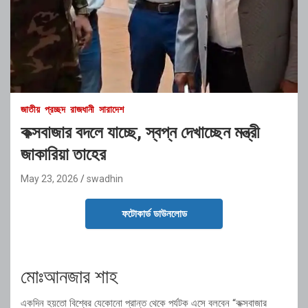
জাতীয়
প্রচ্ছদ
রাজধানী
সারাদেশ
কক্সবাজার বদলে যাচ্ছে, স্বপ্ন দেখাচ্ছেন মন্ত্রী
জাকারিয়া তাহের
May 23, 2026
swadhin
ফটোকার্ড ডাউনলোড
মোঃআনজার শাহ
একদিন হয়তো বিশ্বের যেকোনো প্রান্ত থেকে পর্যটক এসে বলবেন “কক্সবাজার