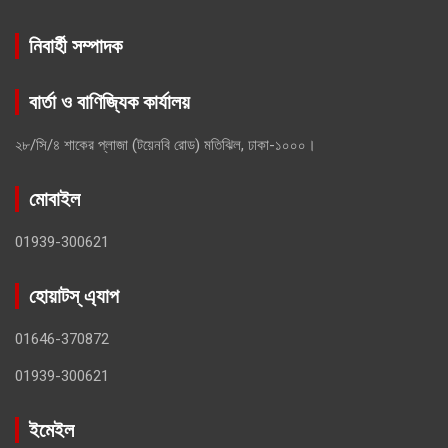
নিবার্হী সম্পাদক
বার্তা ও বাণিজ্যিক কার্যালয়
২৮/সি/৪ শাকের প্লাজা (টয়েনবি রোড) মতিঝিল, ঢাকা-১০০০।
মোবাইল
01939-300621
হোয়াটস্ এ্যাপ
01646-370872
01939-300621
ইমেইল