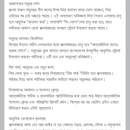
আকাশপথে সমুদ্র দর্শন:
কল্পনা করুন সমুদ্রের নীল জলের উপর দিয়ে ক্যাবল কারে ভেসে যাচ্ছেন, নিচে
ঢেউয়ের পর ঢেউ আছড়ে পড়ছে। এই অসাধারণ অভিজ্ঞতা দিতে সৈকত এলাকায় চালু
হবে আধুনিক “ক্যাবল কার”। পাশাপাশি “সি-প্লেন”সেবা চালু করা হবে, যাতে
পর্যটকরা আকাশ থেকে কক্সবাজারের অপরূপ সৌন্দর্য উপভোগ করতে পারেন।
সমুদ্রে ভাসমান বিলাসিতা:
বিশ্বের উন্নত পর্যটন দেশগুলোর মতো কক্সবাজারেও চালু হবে “আন্তর্জাতিক মানের
ক্রুজ লাইন”। সমুদ্রের বুকে ভাসতে ভাসতে বাংলাদেশের উপকূলীয় প্রকৃতির সৌন্দর্য
উপভোগ করবেন পর্যটকরা। এটি হবে এক অভূতপূর্ব অভিজ্ঞতা।
থিম পার্ক, আনন্দের এক নতুন জগৎ:
শিশু থেকে বৃদ্ধ — সবার জন্য বিশ্বমানের “থিম পার্ক “নির্মিত হবে কক্সবাজারে।
পরিবার নিয়ে আসা পর্যটকরা সারাদিন কাটাতে পারবেন আনন্দময় পরিবেশে।
বিশ্বমানের আবাসন ও সম্মেলন কেন্দ্র:
আন্তর্জাতিক পর্যটক ও ব্যবসায়িক প্রতিনিধিদের কথা ভেবে গড়ে উঠবে আন্তর্জাতিক
সম্মেলন কেন্দ্র এবং পরিকল্পিত রিসোর্ট জোন। বিশ্বের বড় বড় হোটেল চেইন এখানে
বিনিয়োগ করবে এটাই প্রত্যাশা।
আধুনিক যোগাযোগ ব্যবস্থা:
কক্সবাজারে আসা যেন আর কষ্টের না হয় সেজন্য সড়ক, রেলপথ, নৌপথ ও সমুদ্রপথে