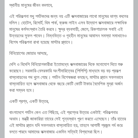
স্থানীয় মানুষের জীবন বদলাবে,
এই পরিকল্পনা শুধু পর্যটকদের জন্য নয় এটি কক্সবাজারের লাখো মানুষের ভাগ্য বদলের
দলিল। হোটেল, রিসোর্ট, থিম পার্ক, ক্রুজ লাইন এসব উদ্যোগ কক্সবাজারে লক্ষাধিক
মানুষের কর্মসংস্থান তৈরি করবে। ক্ষুদ্র ব্যবসায়ী, জেলে, রিকশাচালক সবাই এই
উন্নয়নের সুফল পাবেন। নিম্নবিত্ত ও গৃহহীন মানুষের আবাসন সমস্যা সমাধানেও
বিশেষ পরিকল্পনা রাখা হয়েছে মাস্টার প্ল্যানে।
বিনিয়োগের জোয়ার আসছে,
দেশি ও বিদেশি বিনিয়োগকারীরা ইতোমধ্যে কক্সবাজারের দিকে মনোযোগ দিতে শুরু
করেছেন। সরকারি-বেসরকারি অংশীদারিত্বের (পিপিপি) মাধ্যমে বড় বড় প্রকল্প
বাস্তবায়নের পথ খুলে গেছে। পর্যটন বিশেষজ্ঞরা বলছেন, মাস্টার প্ল্যান সফলভাবে
বাস্তবায়িত হলে কক্সবাজার থেকে বছরে কোটি কোটি টাকার বৈদেশিক মুদ্রা অর্জন
করা সম্ভব হবে।
একটি প্রশ্ন, একটি উত্তর,
বাংলাদেশে পর্যটন কেন এত পিছিয়ে, এই প্রশ্নের উত্তর একটাই: পরিকল্পনার
অভাব। মন্ত্রী জাকারিয়া তাহের সেই শূন্যস্থান পূরণ করতে এসেছেন। তাঁর হাতের
এই মাস্টার প্ল্যান যদি সফলভাবে বাস্তবায়িত হয়, তাহলে আগামী প্রজন্ম গর্ব করে
বলতে পারবে আমাদের কক্সবাজার একদিন সত্যিই বিশ্বসেরা ছিল।