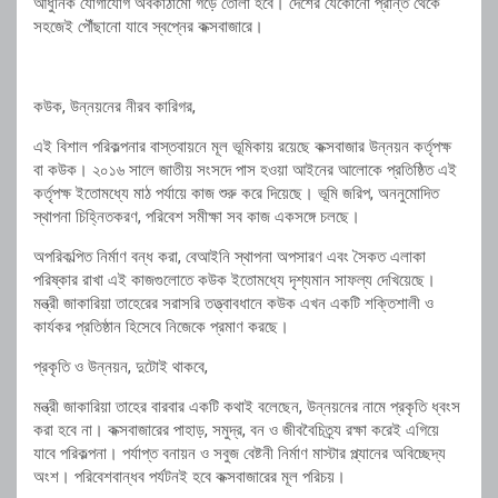
আধুনিক যোগাযোগ অবকাঠামো গড়ে তোলা হবে। দেশের যেকোনো প্রান্ত থেকে
সহজেই পৌঁছানো যাবে স্বপ্নের কক্সবাজারে।
কউক, উন্নয়নের নীরব কারিগর,
এই বিশাল পরিকল্পনার বাস্তবায়নে মূল ভূমিকায় রয়েছে কক্সবাজার উন্নয়ন কর্তৃপক্ষ
বা কউক। ২০১৬ সালে জাতীয় সংসদে পাস হওয়া আইনের আলোকে প্রতিষ্ঠিত এই
কর্তৃপক্ষ ইতোমধ্যে মাঠ পর্যায়ে কাজ শুরু করে দিয়েছে। ভূমি জরিপ, অননুমোদিত
স্থাপনা চিহ্নিতকরণ, পরিবেশ সমীক্ষা সব কাজ একসঙ্গে চলছে।
অপরিকল্পিত নির্মাণ বন্ধ করা, বেআইনি স্থাপনা অপসারণ এবং সৈকত এলাকা
পরিষ্কার রাখা এই কাজগুলোতে কউক ইতোমধ্যে দৃশ্যমান সাফল্য দেখিয়েছে।
মন্ত্রী জাকারিয়া তাহেরের সরাসরি তত্ত্বাবধানে কউক এখন একটি শক্তিশালী ও
কার্যকর প্রতিষ্ঠান হিসেবে নিজেকে প্রমাণ করছে।
প্রকৃতি ও উন্নয়ন, দুটোই থাকবে,
মন্ত্রী জাকারিয়া তাহের বারবার একটি কথাই বলেছেন, উন্নয়নের নামে প্রকৃতি ধ্বংস
করা হবে না। কক্সবাজারের পাহাড়, সমুদ্র, বন ও জীববৈচিত্র্য রক্ষা করেই এগিয়ে
যাবে পরিকল্পনা। পর্যাপ্ত বনায়ন ও সবুজ বেষ্টনী নির্মাণ মাস্টার প্ল্যানের অবিচ্ছেদ্য
অংশ। পরিবেশবান্ধব পর্যটনই হবে কক্সবাজারের মূল পরিচয়।