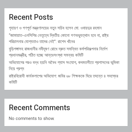
Recent Posts
গৃহায়ণ ও গণপূর্ত মন্ত্রণালয়ের নতুন সচিব হলেন মো. ওবায়দুর রহমান
“জামায়াত-এনসিপির নেতৃত্বে দ্বিতীয় কোনো গণঅভ্যুত্থান হবে না, রাষ্ট্র
পরিচালনার যোগ্যতাও তাদের নেই”: রাশেদ খাঁনের
বুড়িগঙ্গাসহ রাজধানীর নদীদূষণ রোধে দ্রুত সমন্বিত কর্মপরিকল্পনার নির্দেশ
প্রধানমন্ত্রীর, গঠিত হচ্ছে আন্তঃসংস্থা সমন্বয় কমিটি
অভিযোগের পরও বন্ধ হয়নি অবৈধ গ্যাস সংযোগ, কদমতলীতে প্রশাসনের ভূমিকা
নিয়ে প্রশ্ন
রাষ্ট্রবিরোধী কার্যকলাপের অভিযোগ: জবির ৬৮ শিক্ষককে ঘিরে তদন্তে ৪ সদস্যের
কমিটি
Recent Comments
No comments to show.