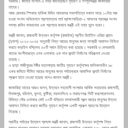
সরকার। জাতীয় সংসদে এ তথ্য জানিয়েছেন গৃহায়ণ ও গণপূর্তমন্ত্রী জাকারিয়া
তাহের।
আজ রোববার স্পিকার হাফিজ উদ্দিন আহমদের সভাপতিত্বে সকাল সাড়ে ১০টায় শুরু
হওয়া সংসদ অধিবেশনে প্রশ্নোত্তর পর্বে ব্রাহ্মণবাড়িয়া-২ আসনের স্বতন্ত্র সংসদ
সদস্য রুমিন ফারহানার এক প্রশ্নের জবাবে মন্ত্রী এই তথ্য তুলে ধরেন।
মন্ত্রী জানান, রাজধানী উন্নয়ন কর্তৃপক্ষ (রাজউক) প্রণীত ডিটেইল এরিয়া প্ল্যান
(ড্যাপ) ২০২২-২০৩৫ অনুযায়ী নিম্ন আয়ের মানুষের জন্য সাশ্রয়ী আবাসন নিশ্চিত
করতে কড়াইল বস্তিসহ ৫৮টি স্থান চিহ্নিত করা হয়েছে। সরকারি ও বেসরকারি
খাতের অংশীদারত্বে এসব এলাকায় এক লাখ ফ্ল্যাট নির্মাণের পরিকল্পনা নেওয়া
হয়েছে।
এ ছাড়া গাজীপুরের টঙ্গীর দত্তপাড়ায় জাতীয় গৃহায়ণ কর্তৃপক্ষের মালিকানাধীন ৯৮
একর জমিতে সীমিত আয়ের মানুষের জন্য পর্যায়ক্রমে আবাসিক ফ্ল্যাট নির্মাণের
প্রকল্প হাতে নেওয়া হয়েছে বলেও জানান মন্ত্রী।
জাকারিয়া তাহের আরও বলেন, উন্নয়ন সহযোগী সংস্থার আর্থিক সহায়তায় রাজশাহী,
দিনাজপুর, বরিশাল, খুলনা, কুষ্টিয়া, ময়মনসিংহ ও নারায়ণগঞ্জ সিটি করপোরেশনসহ
বিভিন্ন পৌর এলাকার মোট ৩৭টি বস্তিতে বসবাসকারী স্বল্প আয়ের মানুষের উন্নত
আবাসন নিশ্চিত করতে জাতীয় গৃহায়ণ কর্তৃপক্ষ একটি প্রকল্প গ্রহণের উদ্যোগ
নিয়েছে।
স্থানীয় পর্যায়ের উদ্যোগ প্রসঙ্গে মন্ত্রী জানান, রাজশাহী উন্নয়ন কর্তৃপক্ষ নিম্ন