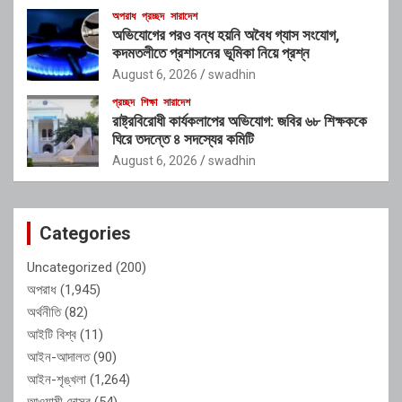
অপরাধ
প্রচ্ছদ
সারাদেশ
অভিযোগের পরও বন্ধ হয়নি অবৈধ গ্যাস সংযোগ,
কদমতলীতে প্রশাসনের ভূমিকা নিয়ে প্রশ্ন
August 6, 2026
swadhin
প্রচ্ছদ
শিক্ষা
সারাদেশ
রাষ্ট্রবিরোধী কার্যকলাপের অভিযোগ: জবির ৬৮ শিক্ষককে
ঘিরে তদন্তে ৪ সদস্যের কমিটি
August 6, 2026
swadhin
Categories
Uncategorized
(200)
অপরাধ
(1,945)
অর্থনীতি
(82)
আইটি বিশ্ব
(11)
আইন-আদালত
(90)
আইন-শৃঙ্খলা
(1,264)
আওয়ামী দোসর
(54)