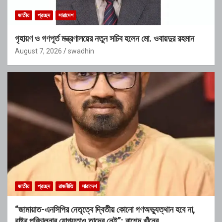
জাতীয়
প্রচ্ছদ
সারাদেশ
গৃহায়ণ ও গণপূর্ত মন্ত্রণালয়ের নতুন সচিব হলেন মো. ওবায়দুর রহমান
August 7, 2026
swadhin
জাতীয়
প্রচ্ছদ
রাজনীতি
সারাদেশ
“জামায়াত-এনসিপির নেতৃত্বে দ্বিতীয় কোনো গণঅভ্যুত্থান হবে না,
রাষ্ট্র পরিচালনার যোগ্যতাও তাদের নেই”: রাশেদ খাঁনের