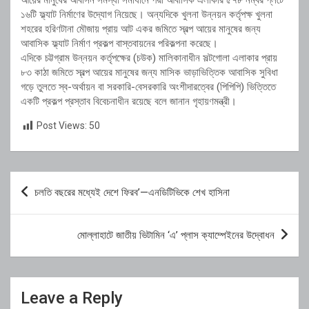
আয়ের মানুষের আবাসন সমস্যা সমাধানে পদ্মা আবাসিক এলাকার ৫৭৮ নম্বর প্লটে
১৬টি ফ্ল্যাট নির্মাণের উদ্যোগ নিয়েছে। অন্যদিকে খুলনা উন্নয়ন কর্তৃপক্ষ খুলনা
শহরের হরিণটানা মৌজায় প্রায় আট একর জমিতে স্বল্প আয়ের মানুষের জন্য
আবাসিক ফ্ল্যাট নির্মাণ প্রকল্প বাস্তবায়নের পরিকল্পনা করেছে।
এদিকে চট্টগ্রাম উন্নয়ন কর্তৃপক্ষের (চউক) মালিকানাধীন সল্টগোলা এলাকার প্রায়
৮৩ কাঠা জমিতে স্বল্প আয়ের মানুষের জন্য মাসিক ভাড়াভিত্তিক আবাসিক সুবিধা
গড়ে তুলতে স্ব-অর্থায়ন বা সরকারি-বেসরকারি অংশীদারত্বের (পিপিপি) ভিত্তিতে
একটি প্রকল্প প্রস্তাব বিবেচনাধীন রয়েছে বলে জানান গৃহায়ণমন্ত্রী।
Post Views:
50
Post
চলতি বছরের মধ্যেই দেশে ফিরব’—এনডিটিভিকে শেখ হাসিনা
navigation
মোল্লাহাটে জাতীয় ভিটামিন ‘এ’ প্লাস ক্যাম্পেইনের উদ্বোধন
Leave a Reply