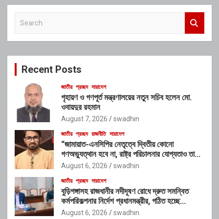
S
e
a
r
c
Recent Posts
h
জাতীয়
প্রচ্ছদ
সারাদেশ
গৃহায়ণ ও গণপূর্ত মন্ত্রণালয়ের নতুন সচিব হলেন মো.
ওবায়দুর রহমান
August 7, 2026
swadhin
জাতীয়
প্রচ্ছদ
রাজনীতি
সারাদেশ
“জামায়াত-এনসিপির নেতৃত্বে দ্বিতীয় কোনো
গণঅভ্যুত্থান হবে না, রাষ্ট্র পরিচালনার যোগ্যতাও তাদের
নেই”: রাশেদ খাঁনের
August 6, 2026
swadhin
জাতীয়
প্রচ্ছদ
সারাদেশ
বুড়িগঙ্গাসহ রাজধানীর নদীদূষণ রোধে দ্রুত সমন্বিত
কর্মপরিকল্পনার নির্দেশ প্রধানমন্ত্রীর, গঠিত হচ্ছে
আন্তঃসংস্থা সমন্বয় কমিটি
August 6, 2026
swadhin