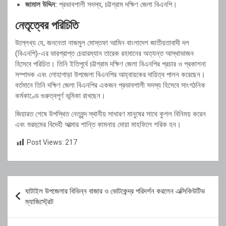
জামাল উদ্দিন:
প্রভাবশালী সদস্য, চট্টগ্রাম দক্ষিণ জেলা বিএনপি।
নেতৃত্বের পরিচিতি
উল্লেখ্য যে, জননেতা নাজমুল মোস্তফা আমিন বাংলাদেশ জাতীয়তাবাদী দল
(বিএনপি)-এর ভারপ্রাপ্ত চেয়ারম্যান তারেক রহমানের অত্যন্ত আস্থাভাজন
হিসেবে পরিচিত। তিনি ইতিপূর্বে চট্টগ্রাম দক্ষিণ জেলা বিএনপির প্রচার ও প্রকাশনা
সম্পাদক এবং লোহাগাড়া উপজেলা বিএনপির আহ্বায়কের দায়িত্ব পালন করেছেন।
বর্তমানে তিনি দক্ষিণ জেলা বিএনপির একজন প্রভাবশালী সদস্য হিসেবে সাংগঠনিক
কর্মকাণ্ডে গুরুত্বপূর্ণ ভূমিকা রাখছেন।
জিয়ারত শেষে উপস্থিত নেতৃবৃন্দ স্থানীয় সাধারণ মানুষের সাথে কুশল বিনিময় করেন
এবং মরহুমের বিদেহী আত্মার শান্তি কামনায় দোয়া মাহফিলে শরিক হন।
Post Views:
217
Post
ঘাটাইল উপজেলার বিভিন্ন বাজার ও ভোটকেন্দ্র পরিদর্শন করলেন এক্সিকিউটিভ
navigation
ম্যাজিস্ট্রেট