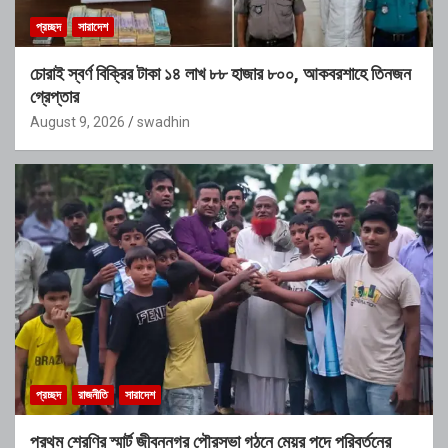
প্রচ্ছদ
সারাদেশ
চোরাই স্বর্ণ বিক্রির টাকা ১৪ লাখ ৮৮ হাজার ৮০০, আকবরশাহে তিনজন
গ্রেপ্তার
August 9, 2026
swadhin
প্রচ্ছদ
রাজনীতি
সারাদেশ
প্রথম শ্রেণির স্মার্ট জীবননগর পৌরসভা গঠনে মেয়র পদে পরিবর্তনের