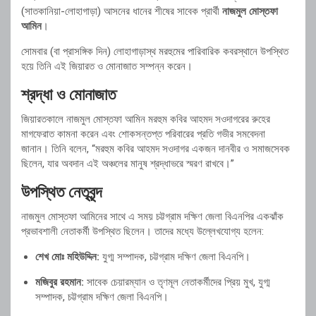
(সাতকানিয়া-লোহাগাড়া) আসনের ধানের শীষের সাবেক প্রার্থী
নাজমুল মোস্তফা
আমিন
।
সোমবার (বা প্রাসঙ্গিক দিন) লোহাগাড়াস্থ মরহুমের পারিবারিক কবরস্থানে উপস্থিত
হয়ে তিনি এই জিয়ারত ও মোনাজাত সম্পন্ন করেন।
শ্রদ্ধা ও মোনাজাত
জিয়ারতকালে নাজমুল মোস্তফা আমিন মরহুম কবির আহমদ সওদাগরের রুহের
মাগফেরাত কামনা করেন এবং শোকসন্তপ্ত পরিবারের প্রতি গভীর সমবেদনা
জানান। তিনি বলেন, “মরহুম কবির আহমদ সওদাগর একজন দানবীর ও সমাজসেবক
ছিলেন, যার অবদান এই অঞ্চলের মানুষ শ্রদ্ধাভরে স্মরণ রাখবে।”
উপস্থিত নেতৃবৃন্দ
নাজমুল মোস্তফা আমিনের সাথে এ সময় চট্টগ্রাম দক্ষিণ জেলা বিএনপির একঝাঁক
প্রভাবশালী নেতাকর্মী উপস্থিত ছিলেন। তাদের মধ্যে উল্লেখযোগ্য হলেন:
শেখ মোঃ মহিউদ্দিন:
যুগ্ম সম্পাদক, চট্টগ্রাম দক্ষিণ জেলা বিএনপি।
মজিবুর রহমান:
সাবেক চেয়ারম্যান ও তৃণমূল নেতাকর্মীদের প্রিয় মুখ, যুগ্ম
সম্পাদক, চট্টগ্রাম দক্ষিণ জেলা বিএনপি।