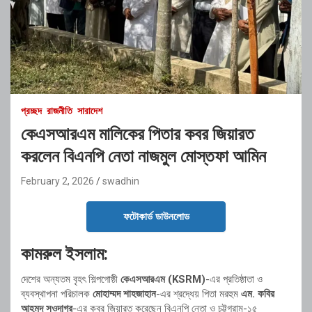
প্রচ্ছদ
রাজনীতি
সারাদেশ
কেএসআরএম মালিকের পিতার কবর জিয়ারত
করলেন বিএনপি নেতা নাজমুল মোস্তফা আমিন
February 2, 2026
swadhin
ফটোকার্ড ডাউনলোড
কামরুল ইসলাম:
দেশের অন্যতম বৃহৎ শিল্পগোষ্ঠী
কেএসআরএম (KSRM)
-এর প্রতিষ্ঠাতা ও
ব্যবস্থাপনা পরিচালক
মোহাম্মদ শাহজাহান
-এর শ্রদ্ধেয় পিতা মরহুম
এম. কবির
আহমদ সওদাগর
-এর কবর জিয়ারত করেছেন বিএনপি নেতা ও চট্টগ্রাম-১৫